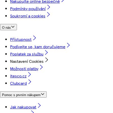
Nakupujte online bezpečně
Podmínky používání
Soukromí a cookies
O nás
Přístupnost
Podívejte se, kam doručujeme
Poplatek za službu
Nastavení Cookies
Možnosti platby
itesco.cz
Clubcard
Pomoc s prvním nákupem
Jak nakupovat