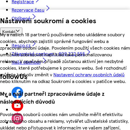
Registrace
Rezervace času
Oblíbené
Nastavení soukromí a cookies
Kontakt
My a našich 18 partnerů používáme nebo ukládáme soubory
cookies, abychom zajistili správné fungování webu a
itesco.cz
zpracovali osobní údaje. Povolením použití všech cookies nám
Zákaznické centrum - 800 222 555
umožníte zobrazovat například také personalizovanou
reklamu. V opačném případě zůstanou aktivní jen nezbytné
Naše obchody
cookies, které potřebujeme k provozu webu. Své rozhodnutí
můžete kdykoliv změnit v
Nastavení ochrany osobních údajů
followUs
nebo kliknutím na odkaz Soukromí a cookies v patičce webu.
My a naši partneři zpracováváme údaje z
následujících důvodů
Povolením souborů cookies nám umožníte měřit efektivitu
zobrazeného obsahu a reklamy, vytvářet uživatelské statistiky,
ukládat nebo přistupovat k informacím ve vašem zařízení,