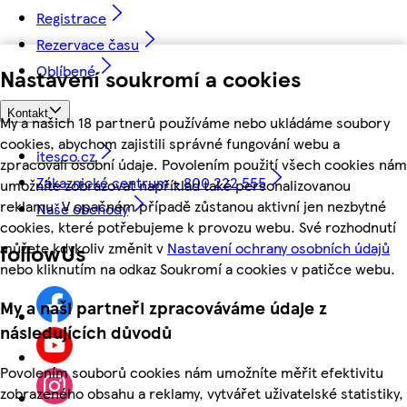
Registrace
Rezervace času
Oblíbené
Nastavení soukromí a cookies
Kontakt
My a našich 18 partnerů používáme nebo ukládáme soubory
cookies, abychom zajistili správné fungování webu a
itesco.cz
zpracovali osobní údaje. Povolením použití všech cookies nám
Zákaznické centrum - 800 222 555
umožníte zobrazovat například také personalizovanou
reklamu. V opačném případě zůstanou aktivní jen nezbytné
Naše obchody
cookies, které potřebujeme k provozu webu. Své rozhodnutí
můžete kdykoliv změnit v
Nastavení ochrany osobních údajů
followUs
nebo kliknutím na odkaz Soukromí a cookies v patičce webu.
My a naši partneři zpracováváme údaje z
následujících důvodů
Povolením souborů cookies nám umožníte měřit efektivitu
zobrazeného obsahu a reklamy, vytvářet uživatelské statistiky,