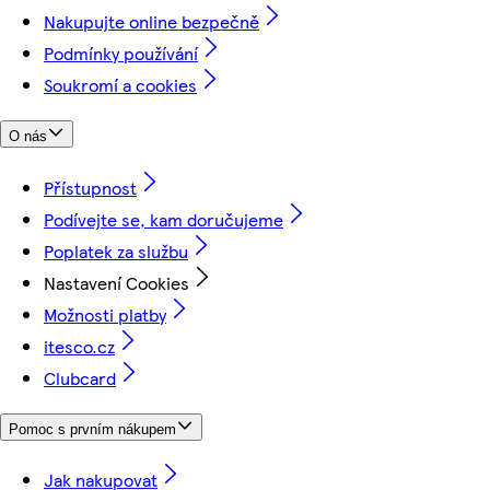
Nakupujte online bezpečně
Podmínky používání
Soukromí a cookies
O nás
Přístupnost
Podívejte se, kam doručujeme
Poplatek za službu
Nastavení Cookies
Možnosti platby
itesco.cz
Clubcard
Pomoc s prvním nákupem
Jak nakupovat