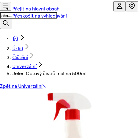
Přejít na hlavní obsah
Přeskočit na vyhledávání
Úklid
Čištění
Univerzální
Jelen Octový čistič malina 500ml
Zpět na Univerzální