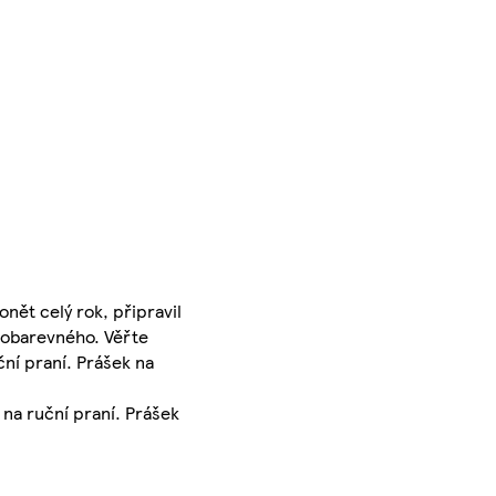
nět celý rok, připravil
álobarevného. Věřte
ční praní. Prášek na
 na ruční praní. Prášek