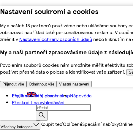
Nastavení soukromí a cookies
My a našich 18 partnerů používáme nebo ukládáme soubory coo
zobrazovat například také personalizovanou reklamu. V opačn
změnit v
Nastavení ochrany osobních údajů
nebo kliknutím na 
My a naši partneři zpracováváme údaje z následuj
Povolením souborů cookies nám umožníte měřit efektivitu zobr
používat přesná data o poloze a identifikovat vaše zařízení.
Se
Přijmout vše
Odmítnout vše
Vlastní nastavení
Přejít na hlavní obsah
English
Můj první nákup
Nápověda
Přeskočit na vyhledávání
Koupit teď
Oblíbené
Speciální nabídky
Online
Všechny kategorie