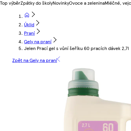
Top výběr
Zpátky do školy
Novinky
Ovoce a zelenina
Mléčné, vejc
Úklid
Praní
Gely na praní
Jelen Prací gel s vůní šeříku 60 pracích dávek 2,7l
Zpět na Gely na praní