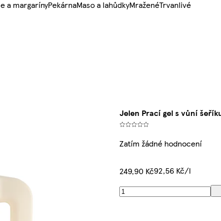
e a margaríny
Pekárna
Maso a lahůdky
Mražené
Trvanlivé
Jelen Prací gel s vůní šeřík
Zatím žádné hodnocení
92,56 Kč/l
249,90 Kč