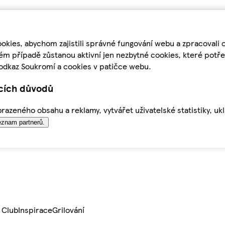
kies, abychom zajistili správné fungování webu a zpracovali 
ém případě zůstanou aktivní jen nezbytné cookies, které pot
odkaz Soukromí a cookies v patičce webu.
ících důvodů
azeného obsahu a reklamy, vytvářet uživatelské statistiky, uk
znam partnerů.
 Club
Inspirace
Grilování