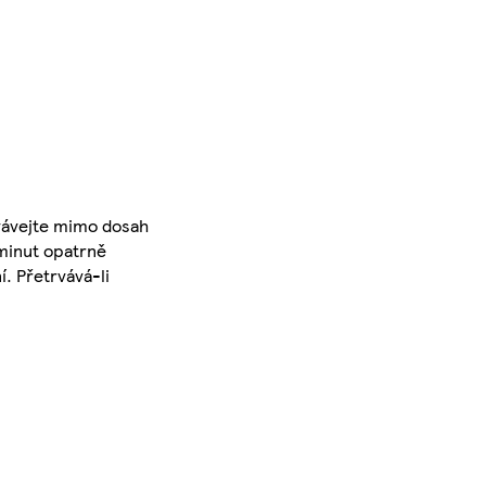
ovávejte mimo dosah
 minut opatrně
. Přetrvává-li