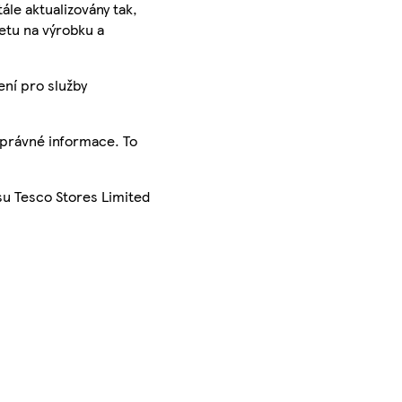
ále aktualizovány tak,
ketu na výrobku a
ení pro služby
správné informace. To
su Tesco Stores Limited