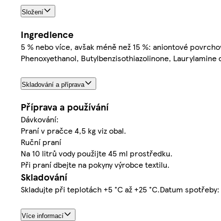
Složení
Ingredience
5 % nebo více, avšak méně než 15 %: aniontové povrchově
Phenoxyethanol, Butylbenzisothiazolinone, Laurylamine
Skladování a příprava
Příprava a používání
Dávkování:
Praní v pračce 4,5 kg viz obal.
Ruční praní
Na 10 litrů vody použijte 45 ml prostředku.
Při praní dbejte na pokyny výrobce textilu.
Skladování
Skladujte při teplotách +5 °C až +25 °C.Datum spotřeby
Více informací