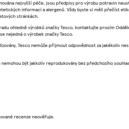
nována nejvyšší péče, jsou předpisy pro výrobu potravin neust
etetických informací a alergenů. Vždy byste si měli přečíst eti
etových stránkách.
 radu ohledně výrobků značky Tesco, kontaktujte prosím Odděl
se nejedná o výrobek značky Tesco.
ualizovány, Tesco nemůže přijmout odpovědnost za jakékoliv ne
a nemohou být jakkoliv reprodukovány bez předchozího souhla
ikované recenze neověřuje.