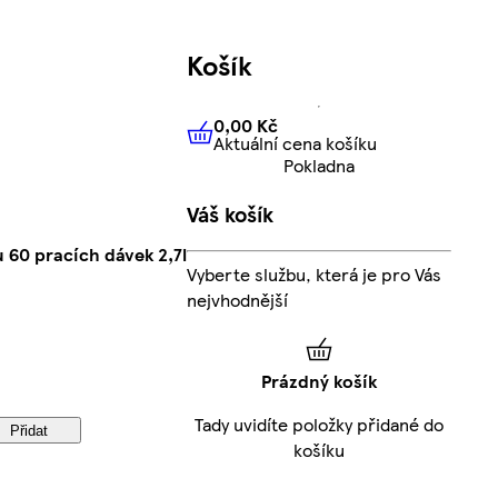
Košík
0,00 Kč
Aktuální cena košíku
0,00 Kč
Aktuální cena košíku
Pokladna
Váš košík
u 60 pracích dávek 2,7l
Vyberte službu, která je pro Vás
nejvhodnější
Prázdný košík
Tady uvidíte položky přidané do
Přidat
košíku