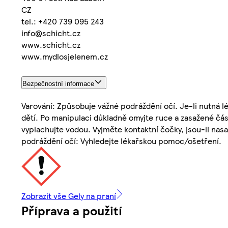
CZ
tel.: +420 739 095 243
info@schicht.cz
www.schicht.cz
www.mydlosjelenem.cz
Bezpečnostní informace
Varování: Způsobuje vážné podráždění očí. Je-li nutná 
dětí. Po manipulaci důkladně omyjte ruce a zasažené čás
vyplachujte vodou. Vyjměte kontaktní čočky, jsou-li nasa
podráždění očí: Vyhledejte lékařskou pomoc/ošetření.
Zobrazit vše Gely na praní
Příprava a použití