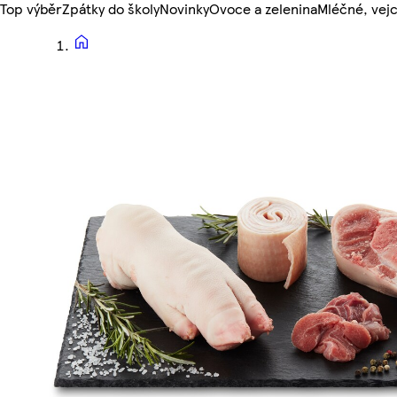
Top výběr
Zpátky do školy
Novinky
Ovoce a zelenina
Mléčné, vejc