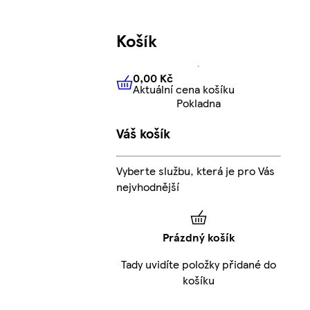
Košík
0,00 Kč
Aktuální cena košíku
0,00 Kč
Aktuální cena košíku
Pokladna
Váš košík
Vyberte službu, která je pro Vás
nejvhodnější
Prázdný košík
Tady uvidíte položky přidané do
košíku