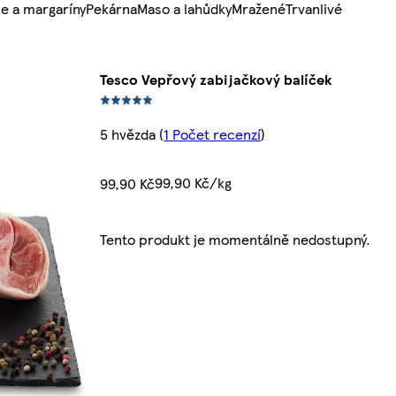
e a margaríny
Pekárna
Maso a lahůdky
Mražené
Trvanlivé
Tesco Vepřový zabijačkový balíček
5 hvězda
(
1 Počet recenzí
)
99,90 Kč/kg
99,90 Kč
Tento produkt je momentálně nedostupný.