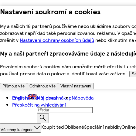
Nastavení soukromí a cookies
My a našich 18 partnerů používáme nebo ukládáme soubory coo
zobrazovat například také personalizovanou reklamu. V opačn
změnit v
Nastavení ochrany osobních údajů
nebo kliknutím na 
My a naši partneři zpracováváme údaje z následuj
Povolením souborů cookies nám umožníte měřit efektivitu zobr
používat přesná data o poloze a identifikovat vaše zařízení.
Se
Přijmout vše
Odmítnout vše
Vlastní nastavení
Přejít na hlavní obsah
English
Můj první nákup
Nápověda
Přeskočit na vyhledávání
Koupit teď
Oblíbené
Speciální nabídky
Online
Všechny kategorie