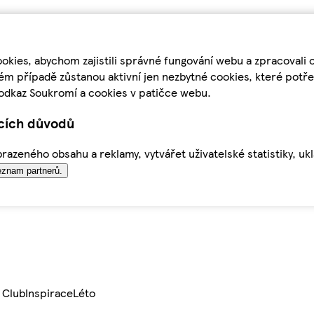
kies, abychom zajistili správné fungování webu a zpracovali 
ém případě zůstanou aktivní jen nezbytné cookies, které pot
odkaz Soukromí a cookies v patičce webu.
ících důvodů
azeného obsahu a reklamy, vytvářet uživatelské statistiky, uk
znam partnerů.
 Club
Inspirace
Léto