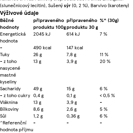
(slunečnicový lecitin), Sušený
sýr
(0, 2 %), Barvivo (karoteny)
Výživové údaje
Běžné
připraveného
připraveného
%^ (30g)
hodnoty
produktu 100g
produktu 30 g
Energetická
2045 kJ
614 kJ
7 %
hodnota
-
490 kcal
147 kcal
Tuky
26 g
7,8 g
11 %
- z toho
13 g
3,9 g
20 %
nasycené
mastné
kyseliny
Sacharidy
49 g
15 g
6 %
- z toho cukry
0,4 g
0,1 g
< 0,5 %
Vláknina
13 g
3,9 g
-
Bílkoviny
8,6 g
2,6 g
5 %
Sůl
1,2 g
0,36 g
6 %
^Referenční
-
-
-
hodnota příjmu