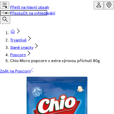
Přejít na hlavní obsah
Přeskočit na vyhledávání
Trvanlivé
Slané snacky
Popcorn
Chio Micro popcorn s extra sýrovou příchutí 80g
Zpět na Popcorn