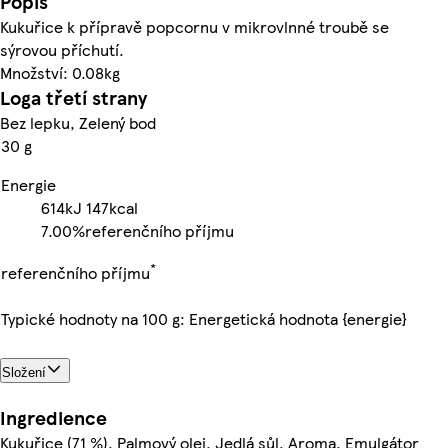
Popis
Kukuřice k přípravě popcornu v mikrovlnné troubě se
sýrovou příchutí.
Množství: 0.08kg
Loga třetí strany
Bez lepku, Zelený bod
30 g
Energie
614kJ
147kcal
7.00%
referenčního příjmu
*
referenčního příjmu
Typické hodnoty na 100 g: Energetická hodnota {energie}
Složení
Ingredience
Kukuřice (71 %), Palmový olej, Jedlá sůl, Aroma, Emulgátor