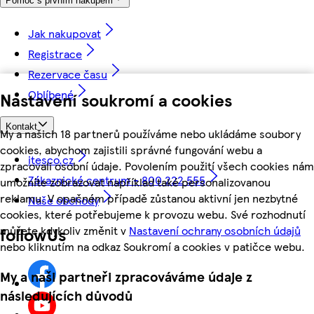
Pomoc s prvním nákupem
Jak nakupovat
Registrace
Rezervace času
Oblíbené
Nastavení soukromí a cookies
Kontakt
My a našich 18 partnerů používáme nebo ukládáme soubory
cookies, abychom zajistili správné fungování webu a
itesco.cz
zpracovali osobní údaje. Povolením použití všech cookies nám
Zákaznické centrum - 800 222 555
umožníte zobrazovat například také personalizovanou
reklamu. V opačném případě zůstanou aktivní jen nezbytné
Naše obchody
cookies, které potřebujeme k provozu webu. Své rozhodnutí
můžete kdykoliv změnit v
Nastavení ochrany osobních údajů
followUs
nebo kliknutím na odkaz Soukromí a cookies v patičce webu.
My a naši partneři zpracováváme údaje z
následujících důvodů