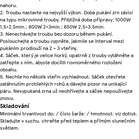
nahoru.
2. Troubu nastavte na nejvyšší výkon. Doba pukání zrn závisí
na typu mikrovlnné trouby. Přibližná doba přípravy: 1000W
1,5-2,5min.; 800W 2-3min.; 650W 2,5-3,5min.
3. Nenechávejte troubu bez dozoru během pukání.
Poslouchejte a troubu vypněte, jakmile se interval mezi
pukáním prodlouží na 2 - 3 vteřiny.
4. Sáček, který je velice horký, opatrně z trouby vytáhněte a
zatřepte s ním, abyste docílili rovnoměrného rozložení
obsahu.
5. Nechte ho několik vteřin vychladnout. Sáček otevřete
zatáhnutím protilehlých rohů a dávejte pozor na unikající
páru. Nevypukaná zrna už neohřívejte a sáček nepoužívejte
znovu.
Skladování
Minimální trvanlivost do: / číslo šarže: / hmotnost: viz dotisk.
Skladujte v suchu, chraňte před teplem a přímým slunečním
světlem.