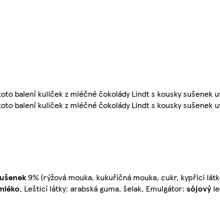
toto balení kuliček z mléčné čokolády Lindt s kousky sušenek uv
toto balení kuliček z mléčné čokolády Lindt s kousky sušenek uv
ušenek
9% (rýžová mouka, kukuřičná mouka, cukr, kypřicí látka
mléko
, Lešticí látky: arabská guma, šelak, Emulgátor:
sójový
le