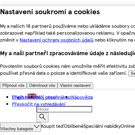
Nastavení soukromí a cookies
My a našich 18 partnerů používáme nebo ukládáme soubory coo
zobrazovat například také personalizovanou reklamu. V opačn
změnit v
Nastavení ochrany osobních údajů
nebo kliknutím na 
My a naši partneři zpracováváme údaje z následuj
Povolením souborů cookies nám umožníte měřit efektivitu zobr
používat přesná data o poloze a identifikovat vaše zařízení.
Se
Přijmout vše
Odmítnout vše
Vlastní nastavení
Přejít na hlavní obsah
English
Můj první nákup
Nápověda
Přeskočit na vyhledávání
Koupit teď
Oblíbené
Speciální nabídky
Online
Všechny kategorie