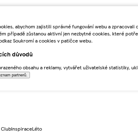
kies, abychom zajistili správné fungování webu a zpracovali 
ém případě zůstanou aktivní jen nezbytné cookies, které pot
odkaz Soukromí a cookies v patičce webu.
ících důvodů
azeného obsahu a reklamy, vytvářet uživatelské statistiky, uk
znam partnerů.
 Club
Inspirace
Léto