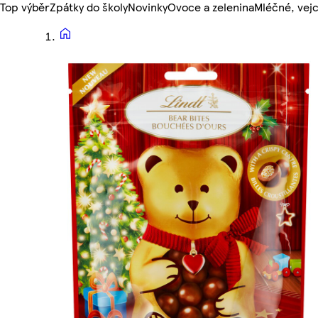
Top výběr
Zpátky do školy
Novinky
Ovoce a zelenina
Mléčné, vejc