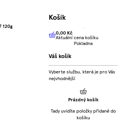
Košík
ř 120g
0,00 Kč
Aktuální cena košíku
0,00 Kč
Aktuální cena košíku
Pokladna
Váš košík
Vyberte službu, která je pro Vás
nejvhodnější
Prázdný košík
Tady uvidíte položky přidané do
košíku