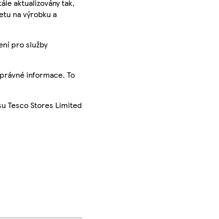
ále aktualizovány tak,
ketu na výrobku a
ení pro služby
správné informace. To
su Tesco Stores Limited