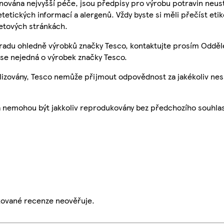
nována nejvyšší péče, jsou předpisy pro výrobu potravin neust
etetických informací a alergenů. Vždy byste si měli přečíst eti
etových stránkách.
 radu ohledně výrobků značky Tesco, kontaktujte prosím Odděl
se nejedná o výrobek značky Tesco.
ualizovány, Tesco nemůže přijmout odpovědnost za jakékoliv ne
a nemohou být jakkoliv reprodukovány bez předchozího souhla
ikované recenze neověřuje.