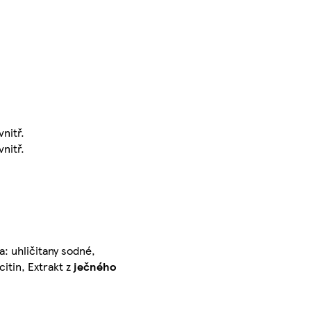
nitř.
nitř.
: uhličitany sodné,
citin, Extrakt z
ječného