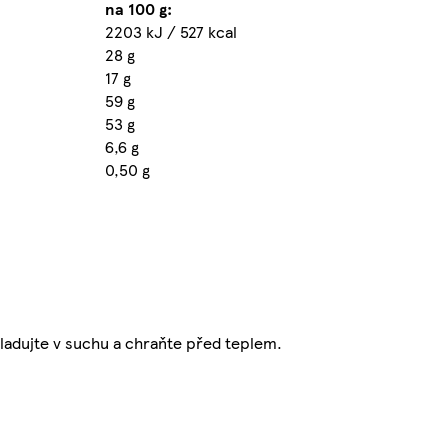
na 100 g:
2203 kJ / 527 kcal
28 g
17 g
59 g
53 g
6,6 g
0,50 g
Skladujte v suchu a chraňte před teplem.