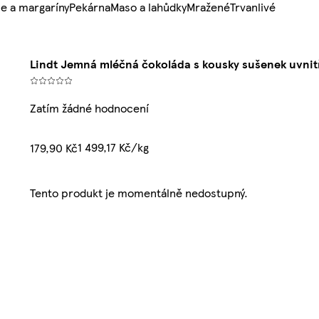
e a margaríny
Pekárna
Maso a lahůdky
Mražené
Trvanlivé
Lindt Jemná mléčná čokoláda s kousky sušenek uvnit
Zatím žádné hodnocení
1 499,17 Kč/kg
179,90 Kč
Tento produkt je momentálně nedostupný.