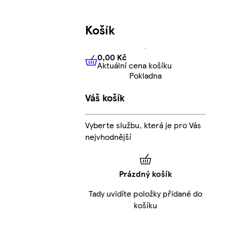
Košík
0,00 Kč
Aktuální cena košíku
0,00 Kč
Aktuální cena košíku
Pokladna
Váš košík
Vyberte službu, která je pro Vás
nejvhodnější
Prázdný košík
Tady uvidíte položky přidané do
košíku