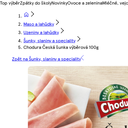
Top výběr
Zpátky do školy
Novinky
Ovoce a zelenina
Mléčné, vejc
Maso a lahůdky
Uzeniny a lahůdky
Šunky, slaniny a speciality
Chodura Česká šunka výběrová 100g
Zpět na Šunky, slaniny a speciality