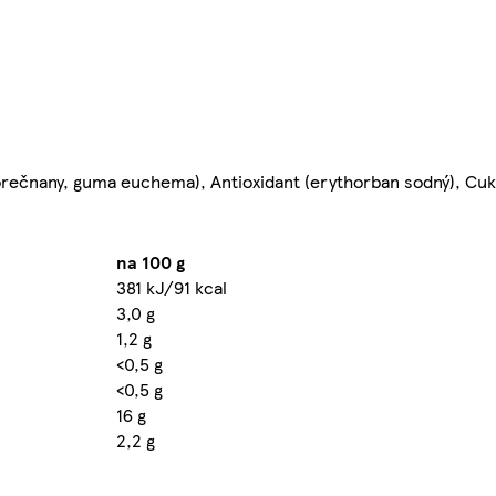
sforečnany, guma euchema), Antioxidant (erythorban sodný), Cukr
na 100 g
381 kJ/91 kcal
3,0 g
1,2 g
<0,5 g
<0,5 g
16 g
2,2 g