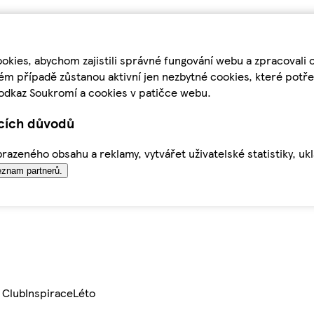
kies, abychom zajistili správné fungování webu a zpracovali 
ém případě zůstanou aktivní jen nezbytné cookies, které pot
odkaz Soukromí a cookies v patičce webu.
ících důvodů
azeného obsahu a reklamy, vytvářet uživatelské statistiky, uk
znam partnerů.
 Club
Inspirace
Léto