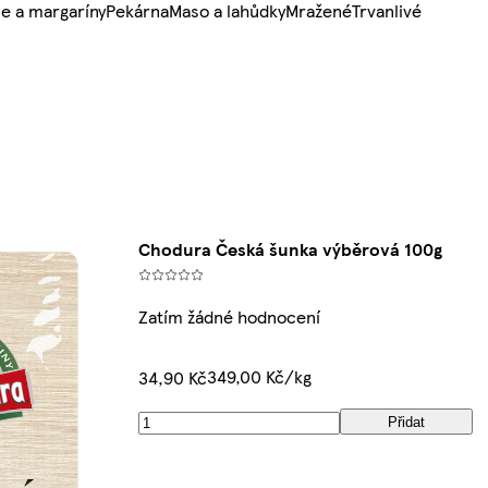
e a margaríny
Pekárna
Maso a lahůdky
Mražené
Trvanlivé
Chodura Česká šunka výběrová 100g
Zatím žádné hodnocení
349,00 Kč/kg
34,90 Kč
Přidat