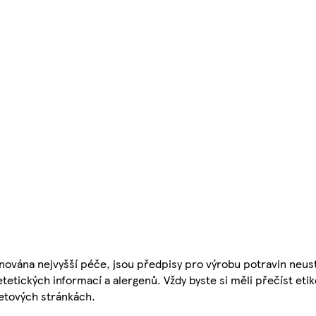
nována nejvyšší péče, jsou předpisy pro výrobu potravin neust
etetických informací a alergenů. Vždy byste si měli přečíst eti
etových stránkách.