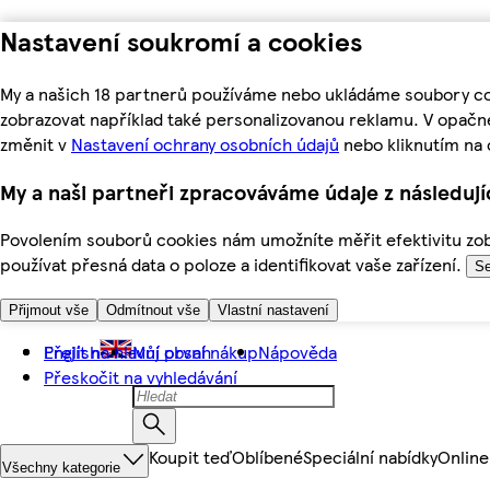
Nastavení soukromí a cookies
My a našich 18 partnerů používáme nebo ukládáme soubory coo
zobrazovat například také personalizovanou reklamu. V opačn
změnit v
Nastavení ochrany osobních údajů
nebo kliknutím na 
My a naši partneři zpracováváme údaje z následuj
Povolením souborů cookies nám umožníte měřit efektivitu zobr
používat přesná data o poloze a identifikovat vaše zařízení.
Se
Přijmout vše
Odmítnout vše
Vlastní nastavení
Přejít na hlavní obsah
English
Můj první nákup
Nápověda
Přeskočit na vyhledávání
Koupit teď
Oblíbené
Speciální nabídky
Online
Všechny kategorie