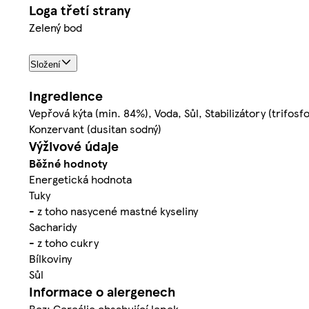
Loga třetí strany
Zelený bod
Složení
Ingredience
Vepřová kýta (min. 84%), Voda, Sůl, Stabilizátory (trifo
Konzervant (dusitan sodný)
Výživové údaje
Běžné hodnoty
Energetická hodnota
Tuky
- z toho nasycené mastné kyseliny
Sacharidy
- z toho cukry
Bílkoviny
Sůl
Informace o alergenech
Bez: Cereálie obsahující lepek