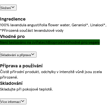
Složení
Ingredience
100% lavandula angustifolia flower water, Geraniol*, Linalool*,
*Přirozená součást levandulové vody
Vhodné pro
Není testováno na zvířatech
Bioprodukt
Vhodné pro vegany
Skladování a příprava
Příprava a používání
Čistě přírodní produkt, odchylky v intenzitě vůně jsou zcela
přirozené.
Skladování
Skladujte při pokojové teplotě.
Více informací