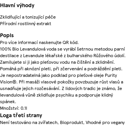
Hlavní výhody
Zklidňující a tonizující péče
Přírodní rostlinný extrakt
Popis
Pro více informací naskenujte QR kód.
100% Bio Levandulová voda se vyrábí šetrnou metodou parní
destilace z Levandule lékařské z bulharského Růžového údolí.
Zamilujete si ji jako pleťovou vodu na čištění a zklidnění.
Pomáhá při aknózní pleti, při zčervenání a podráždění pleti.
Je nepostradatelná jako podklad pro pleťové oleje Purity
Vision®. Při masáži vlasové pokožky povzbuzuje růst vlasů a
usnadňuje jejich rozčesávání. Z lidových tradic je známo, že
levandulová vůně zklidňuje psychiku a podporuje klidný
spánek.
Množství: 0.1l
Loga třetí strany
Není testováno na zvířatech, Bioprodukt, Vhodné pro vegany