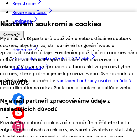
Registrace
Rezervace času
Oblíbené
Nastavení soukromí a cookies
Kontakt
My a našich 18 partnerů používáme nebo ukládáme soubory
cookies, abychom zajistili správné fungování webu a
itesco.cz
zpracovali osobní údaje. Povolením použití všech cookies nám
Zákaznické centrum - 800 222 555
umožníte zobrazovat například také personalizovanou
reklamu. V opačném případě zůstanou aktivní jen nezbytné
Naše obchody
cookies, které potřebujeme k provozu webu. Své rozhodnutí
můžete kdykoliv změnit v
Nastavení ochrany osobních údajů
followUs
nebo kliknutím na odkaz Soukromí a cookies v patičce webu.
My a naši partneři zpracováváme údaje z
následujících důvodů
Povolením souborů cookies nám umožníte měřit efektivitu
zobrazeného obsahu a reklamy, vytvářet uživatelské statistiky,
ukládat nebo přistupovat k informacím ve vašem zařízení,