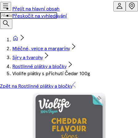
Přejít na hlavní obsah
Přeskočit na vyhledávání
Mléčné, vejce a margaríny
Sýry a tvarohy
Rostlinné plátky a bločky
Violife plátky s příchutí Čedar 100g
Zpět na Rostlinné plátky a bločky