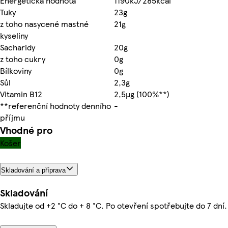
Energetická hodnota
1190kJ/285kcal
Tuky
23g
z toho nasycené mastné
21g
kyseliny
Sacharidy
20g
z toho cukry
0g
Bílkoviny
0g
Sůl
2,3g
Vitamin B12
2,5µg (100%**)
**referenční hodnoty denního
-
příjmu
Vhodné pro
Košer
Skladování a příprava
Skladování
Skladujte od +2 °C do + 8 °C. Po otevření spotřebujte do 7 dní.