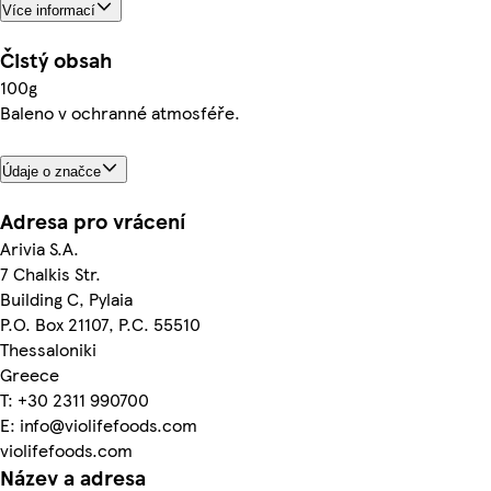
Více informací
Čistý obsah
100g
Baleno v ochranné atmosféře.
Údaje o značce
Adresa pro vrácení
Arivia S.A.
7 Chalkis Str.
Building C, Pylaia
P.O. Box 21107, P.C. 55510
Thessaloniki
Greece
T: +30 2311 990700
E: info@violifefoods.com
violifefoods.com
Název a adresa