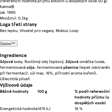
(referenční hodnota příjmu bílkovin u dospělých osob 50 g).
Kalma®
zal. 1990.
Množství: 0.2kg
Loga třetí strany
Bez lepku, Vhodné pro vegany, Mobius Loop
Složení
Ingredience
Sójové
boby, Rostlinný olej řepkový,
Sójová
omáčka (voda,
fermentovaná
sója
, fermentovaná
pšenice
(lepek odstraněn
při fermentaci), sůl max. 16%, přírodní aroma koření),
Ušlechtilá plíseň
Výživové údaje
Běžné hodnoty
100 g
% podíl referenční
hodnoty příjmu (u
dospělých osob)
Energetická hodnota
1476 kJ
18 %