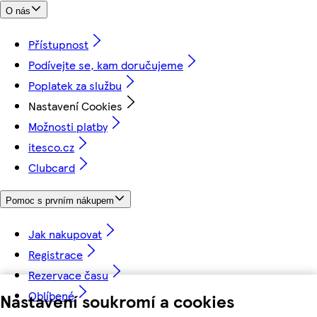
O nás
Přístupnost
Podívejte se, kam doručujeme
Poplatek za službu
Nastavení Cookies
Možnosti platby
itesco.cz
Clubcard
Pomoc s prvním nákupem
Jak nakupovat
Registrace
Rezervace času
Oblíbené
Nastavení soukromí a cookies