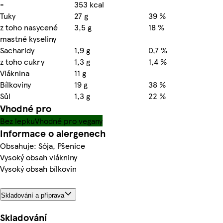
-
353 kcal
Tuky
27 g
39 %
z toho nasycené
3,5 g
18 %
mastné kyseliny
Sacharidy
1,9 g
0,7 %
z toho cukry
1,3 g
1,4 %
Vláknina
11 g
Bílkoviny
19 g
38 %
Sůl
1,3 g
22 %
Vhodné pro
Bez lepku
Vhodné pro vegany
Informace o alergenech
Obsahuje: Sója, Pšenice
Vysoký obsah vlákniny
Vysoký obsah bílkovin
Skladování a příprava
Skladování