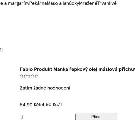
e a margaríny
Pekárna
Maso a lahůdky
Mražené
Trvanlivé
1l
Fabio Produkt Manka řepkový olej máslová příchuť
Zatím žádné hodnocení
54,90 Kč/l
54,90 Kč
Přidat