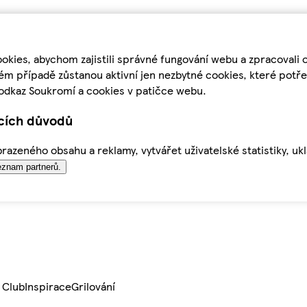
kies, abychom zajistili správné fungování webu a zpracovali 
ém případě zůstanou aktivní jen nezbytné cookies, které pot
odkaz Soukromí a cookies v patičce webu.
ících důvodů
azeného obsahu a reklamy, vytvářet uživatelské statistiky, uk
znam partnerů.
 Club
Inspirace
Grilování