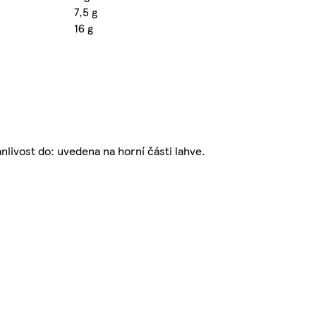
7,5 g
16 g
livost do: uvedena na horní části lahve.