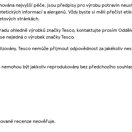
nována nejvyšší péče, jsou předpisy pro výrobu potravin neust
etetických informací a alergenů. Vždy byste si měli přečíst eti
etových stránkách.
 radu ohledně výrobků značky Tesco, kontaktujte prosím Odděl
se nejedná o výrobek značky Tesco.
ualizovány, Tesco nemůže přijmout odpovědnost za jakékoliv ne
a nemohou být jakkoliv reprodukovány bez předchozího souhla
ikované recenze neověřuje.