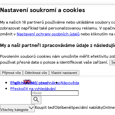
Nastavení soukromí a cookies
My a našich 18 partnerů používáme nebo ukládáme soubory coo
zobrazovat například také personalizovanou reklamu. V opačn
změnit v
Nastavení ochrany osobních údajů
nebo kliknutím na 
My a naši partneři zpracováváme údaje z následuj
Povolením souborů cookies nám umožníte měřit efektivitu zobr
používat přesná data o poloze a identifikovat vaše zařízení.
Se
Přijmout vše
Odmítnout vše
Vlastní nastavení
Přejít na hlavní obsah
English
Můj první nákup
Nápověda
Přeskočit na vyhledávání
Koupit teď
Oblíbené
Speciální nabídky
Online
Všechny kategorie