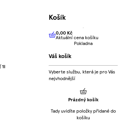
Košík
0,00 Kč
Aktuální cena košíku
0,00 Kč
Aktuální cena košíku
Pokladna
Váš košík
 1l
Vyberte službu, která je pro Vás
nejvhodnější
Prázdný košík
Tady uvidíte položky přidané do
košíku