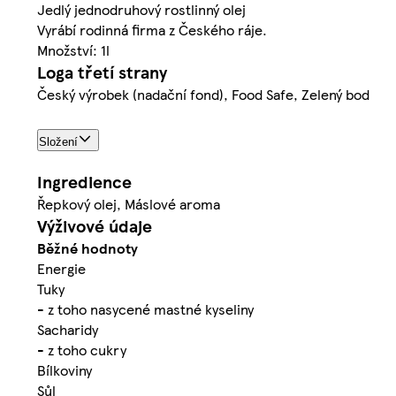
Jedlý jednodruhový rostlinný olej
Vyrábí rodinná firma z Českého ráje.
Množství: 1l
Loga třetí strany
Český výrobek (nadační fond), Food Safe, Zelený bod
Složení
Ingredience
Řepkový olej, Máslové aroma
Výživové údaje
Běžné hodnoty
Energie
Tuky
- z toho nasycené mastné kyseliny
Sacharidy
- z toho cukry
Bílkoviny
Sůl