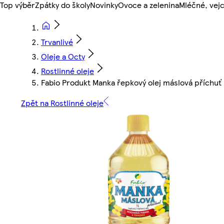
Top výběr
Zpátky do školy
Novinky
Ovoce a zelenina
Mléčné, vejc
Trvanlivé
Oleje a Octy
Rostlinné oleje
Fabio Produkt Manka řepkový olej máslová příchuť 
Zpět na Rostlinné oleje