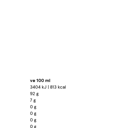
ve 100 ml
3404 kJ | 813 kcal
92 g
7 g
0 g
0 g
0 g
0 g