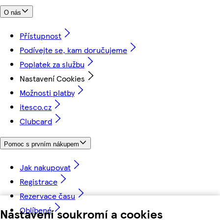
O nás
Přístupnost
Podívejte se, kam doručujeme
Poplatek za službu
Nastavení Cookies
Možnosti platby
itesco.cz
Clubcard
Pomoc s prvním nákupem
Jak nakupovat
Registrace
Rezervace času
Oblíbené
Nastavení soukromí a cookies