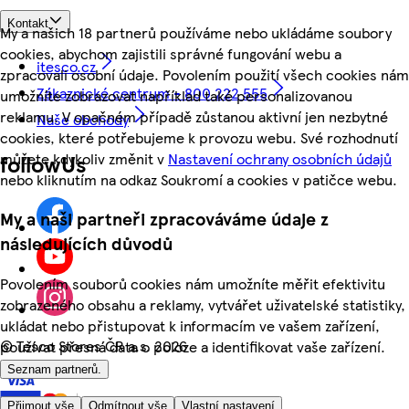
Kontakt
My a našich 18 partnerů používáme nebo ukládáme soubory
cookies, abychom zajistili správné fungování webu a
itesco.cz
zpracovali osobní údaje. Povolením použití všech cookies nám
Zákaznické centrum - 800 222 555
umožníte zobrazovat například také personalizovanou
reklamu. V opačném případě zůstanou aktivní jen nezbytné
Naše obchody
cookies, které potřebujeme k provozu webu. Své rozhodnutí
můžete kdykoliv změnit v
Nastavení ochrany osobních údajů
followUs
nebo kliknutím na odkaz Soukromí a cookies v patičce webu.
My a naši partneři zpracováváme údaje z
následujících důvodů
Povolením souborů cookies nám umožníte měřit efektivitu
zobrazeného obsahu a reklamy, vytvářet uživatelské statistiky,
ukládat nebo přistupovat k informacím ve vašem zařízení,
©
Tesco Stores ČR a.s. 2026
používat přesná data o poloze a identifikovat vaše zařízení.
Seznam partnerů.
Přijmout vše
Odmítnout vše
Vlastní nastavení