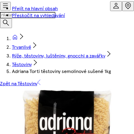
Přejít na hlavní obsah
Přeskočit na vyhledávání
Trvanlivé
Rýže, těstoviny, luštěniny, gnocchi a zavářky
Těstoviny
Adriana Torti těstoviny semolinové sušené 1kg
Zpět na Těstoviny