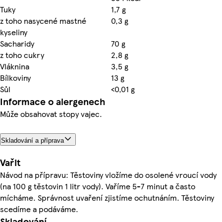
Tuky
1,7 g
z toho nasycené mastné
0,3 g
kyseliny
Sacharidy
70 g
z toho cukry
2,8 g
Vláknina
3,5 g
Bílkoviny
13 g
Sůl
<0,01 g
Informace o alergenech
Může obsahovat stopy vajec.
Skladování a příprava
Vařit
Návod na přípravu: Těstoviny vložíme do osolené vroucí vody
(na 100 g těstovin 1 litr vody). Vaříme 5-7 minut a často
mícháme. Správnost uvaření zjistíme ochutnáním. Těstoviny
scedíme a podáváme.
Skladování