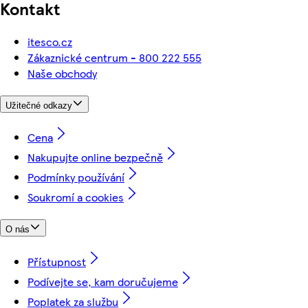
Kontakt
itesco.cz
Zákaznické centrum - 800 222 555
Naše obchody
Užitečné odkazy
Cena
Nakupujte online bezpečně
Podmínky používání
Soukromí a cookies
O nás
Přístupnost
Podívejte se, kam doručujeme
Poplatek za službu