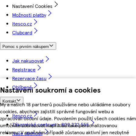
Nastavení Cookies
Možnosti platby
itesco.cz
Clubcard
Pomoc s prvním nákupem
Jak nakupovat
Registrace
Rezervace času
Oblíbené
Nastavení soukromí a cookies
Kontakt
My a našich 18 partnerů používáme nebo ukládáme soubory
cookies, abychom zajistili správné fungování webu a
itesco.cz
zpracovali osobní údaje. Povolením použití všech cookies nám
Zákaznické centrum - 800 222 555
umožníte zobrazovat například také personalizovanou
reklamu. V opačném případě zůstanou aktivní jen nezbytné
Naše obchody