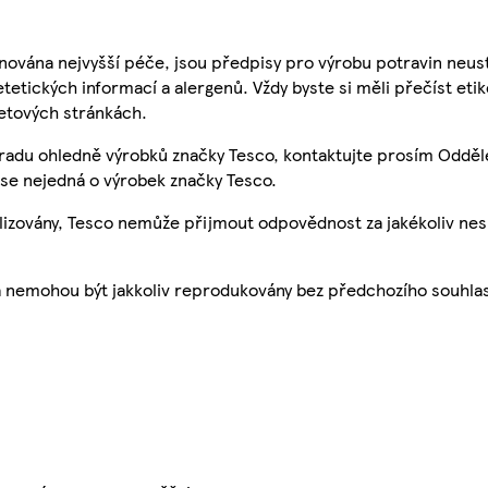
nována nejvyšší péče, jsou předpisy pro výrobu potravin neust
etetických informací a alergenů. Vždy byste si měli přečíst eti
etových stránkách.
 radu ohledně výrobků značky Tesco, kontaktujte prosím Odděl
se nejedná o výrobek značky Tesco.
ualizovány, Tesco nemůže přijmout odpovědnost za jakékoliv ne
a nemohou být jakkoliv reprodukovány bez předchozího souhla