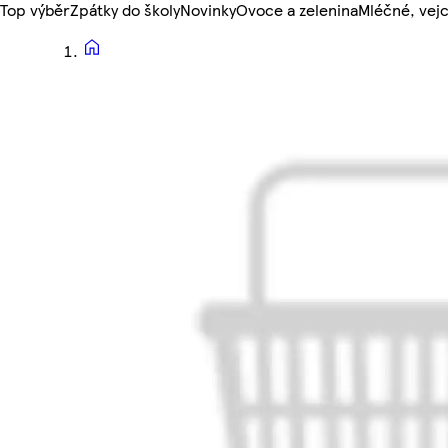
Top výběr
Zpátky do školy
Novinky
Ovoce a zelenina
Mléčné, vejc