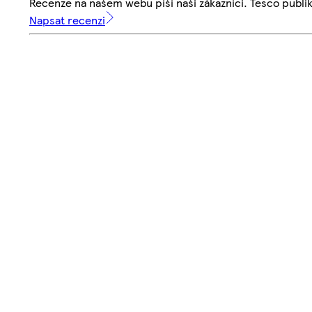
Recenze na našem webu píší naši zákazníci. Tesco publ
Napsat recenzi