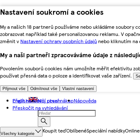
Nastavení soukromí a cookies
My a našich 18 partnerů používáme nebo ukládáme soubory coo
zobrazovat například také personalizovanou reklamu. V opačn
změnit v
Nastavení ochrany osobních údajů
nebo kliknutím na 
My a naši partneři zpracováváme údaje z následuj
Povolením souborů cookies nám umožníte měřit efektivitu zobr
používat přesná data o poloze a identifikovat vaše zařízení.
Se
Přijmout vše
Odmítnout vše
Vlastní nastavení
Přejít na hlavní obsah
English
Můj první nákup
Nápověda
Přeskočit na vyhledávání
Koupit teď
Oblíbené
Speciální nabídky
Online
Všechny kategorie