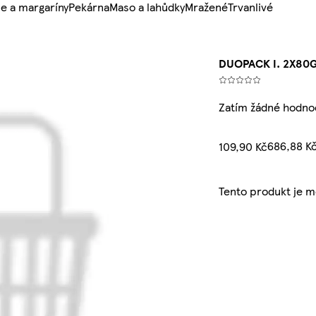
e a margaríny
Pekárna
Maso a lahůdky
Mražené
Trvanlivé
DUOPACK I. 2X80
Zatím žádné hodno
686,88 K
109,90 Kč
Tento produkt je 