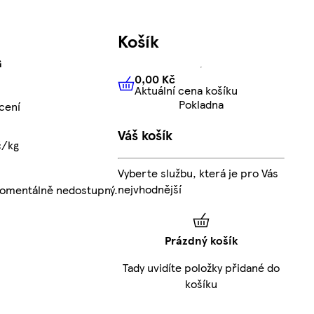
Košík
G
0,00 Kč
Aktuální cena košíku
0,00 Kč
Aktuální cena košíku
Pokladna
cení
Váš košík
č/kg
Vyberte službu, která je pro Vás
nejvhodnější
momentálně nedostupný.
Prázdný košík
Tady uvidíte položky přidané do
košíku