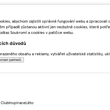
kies, abychom zajistili správné fungování webu a zpracovali 
ém případě zůstanou aktivní jen nezbytné cookies, které pot
odkaz Soukromí a cookies v patičce webu.
ících důvodů
azeného obsahu a reklamy, vytvářet uživatelské statistiky, uk
znam partnerů.
 Club
Inspirace
Léto