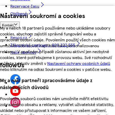
Rezervace času
Oblíbené
Nastavení soukromí a cookies
Kontakt
My a našich 18 partnerů používáme nebo ukládáme soubory
cookies, abychom zajistili správné fungování webu a
itesco.cz
zpracovali osobní údaje. Povolením použití všech cookies nám
Zákaznické centrum - 800 222 555
umožníte zobrazovat například také personalizovanou
reklamu. V opačném případě zůstanou aktivní jen nezbytné
Naše obchody
cookies, které potřebujeme k provozu webu. Své rozhodnutí
můžete kdykoliv změnit v
Nastavení ochrany osobních údajů
followUs
nebo kliknutím na odkaz Soukromí a cookies v patičce webu.
My a naši partneři zpracováváme údaje z
následujících důvodů
Povolením souborů cookies nám umožníte měřit efektivitu
zobrazeného obsahu a reklamy, vytvářet uživatelské statistiky,
ukládat nebo přistupovat k informacím ve vašem zařízení,