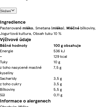
Složení
Ingredience
Pasterované
mléko
, Smetana (
mléko
),
Mléčné
bílkoviny,
Jogurtová kultura, Obsah tuku 10 %
Výživové údaje
Běžné hodnoty
100 g obsahuje
Energie
536 kJ
-
129 kcal
Tuky
10 g
z toho nasycené mastné
7,5 g
kyseliny
Sacharidy
3,5 g
z toho cukry
3,5 g
Bílkoviny
5,5 g
Sůl
0,11 g
Informace o alergenech
Obsahuje: Mléko