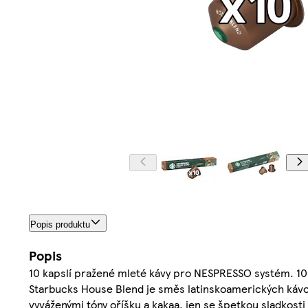
Popis produktu
Popis
10 kapslí pražené mleté kávy pro NESPRESSO systém. 10
Starbucks House Blend je směs latinskoamerických kávov
vyváženými tóny oříšku a kakaa, jen se špetkou sladkosti