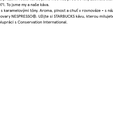
971. To jsme my a naše káva.
karamelovými tóny. Aroma, plnost a chuť v rovnováze - s ná
ovary NESPRESSO®. Užijte si STARBUCKS kávu, kterou milujete
upráci s Conservation International.