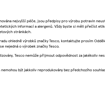
nována nejvyšší péče, jsou předpisy pro výrobu potravin neust
etetických informací a alergenů. Vždy byste si měli přečíst eti
etových stránkách.
 radu ohledně výrobků značky Tesco, kontaktujte prosím Odděl
se nejedná o výrobek značky Tesco.
ualizovány, Tesco nemůže přijmout odpovědnost za jakékoliv ne
a nemohou být jakkoliv reprodukovány bez předchozího souhla