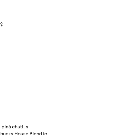
ý.
plná chuti, s
arbucks House Blend je