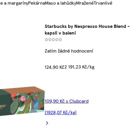
e a margaríny
Pekárna
Maso a lahůdky
Mražené
Trvanlivé
Starbucks by Nespresso House Blend - 
kapslí v balení
Zatím žádné hodnocení
2 191,23 Kč/kg
124,90 Kč
109,90 Kč s Clubcard
(1928,07 Kč/kg)