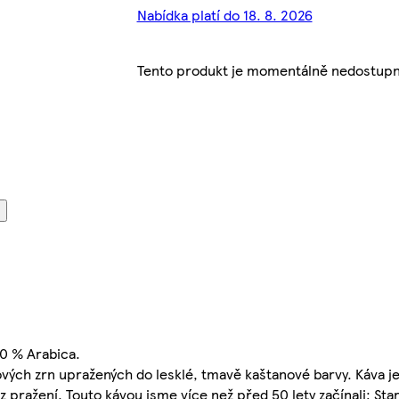
Nabídka platí do 18. 8. 2026
Tento produkt je momentálně nedostupn
0 % Arabica.
ých zrn upražených do lesklé, tmavě kaštanové barvy. Káva je 
 z pražení. Touto kávou jsme více než před 50 lety začínali; St