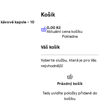
Košík
kávové kapsle - 10
0,00 Kč
Aktuální cena košíku
0,00 Kč
Aktuální cena košíku
Pokladna
Váš košík
Vyberte službu, která je pro Vás
nejvhodnější
Prázdný košík
Tady uvidíte položky přidané do
košíku