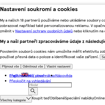
Nastavení soukromí a cookies
My a našich 18 partnerů používáme nebo ukládáme soubory coo
zobrazovat například také personalizovanou reklamu. V opačn
změnit v
Nastavení ochrany osobních údajů
nebo kliknutím na 
My a naši partneři zpracováváme údaje z následuj
Povolením souborů cookies nám umožníte měřit efektivitu zobr
používat přesná data o poloze a identifikovat vaše zařízení.
Se
Přijmout vše
Odmítnout vše
Vlastní nastavení
Přejít na hlavní obsah
English
Můj první nákup
Nápověda
Přeskočit na vyhledávání
Koupit teď
Oblíbené
Speciální nabídky
Online
Všechny kategorie