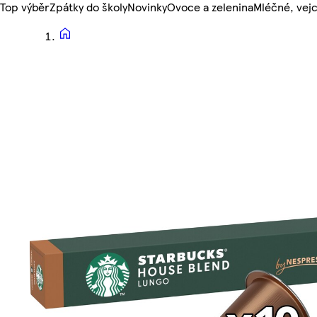
Top výběr
Zpátky do školy
Novinky
Ovoce a zelenina
Mléčné, vejc