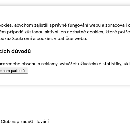
kies, abychom zajistili správné fungování webu a zpracovali 
ém případě zůstanou aktivní jen nezbytné cookies, které pot
odkaz Soukromí a cookies v patičce webu.
ících důvodů
azeného obsahu a reklamy, vytvářet uživatelské statistiky, uk
znam partnerů.
 Club
Inspirace
Grilování