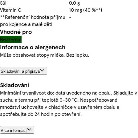
Sůl
0,0 g
Vitamin C
10 mg (40 %**)
**Referenční hodnota příjmu
-
pro kojence a malé děti
Vhodné pro
Bez lepku
Informace o alergenech
Může obsahovat stopy mléka. Bez lepku.
Skladování a příprava
Skladování
Minimální trvanlivost do: data uvedeného na obalu. Skladujte v
suchu a temnu při teplotě 0-30 °C. Nespotřebované
množství uchovejte v chladničce v uzavřeném obalu a
spotřebujte do 24 hodin po otevření.
Více informací