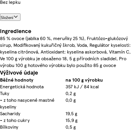
Bez lepku
Složení
Ingredience
85 % ovoce (jablka 60 %, meruňky 25 %), Fruktózo-glukózový
sirup, Modifikovaný kukuřičný škrob, Voda, Regulátor kyselosti:
kyselina citrónová, Antioxidant: kyselina askorbová, Vitamín C,
Ve 100 g výrobku je obsaženo 18, 5 g přírodních sladidel, Pro
výrobu 100 g hotového výrobku bylo použito 85 g ovoce
Výživové údaje
Běžné hodnoty
na 100 g výrobku
Energetická hodnota
357 kJ / 84 kcal
Tuky
0,2 g
- z toho nasycené mastné
0,0 g
kyseliny
Sacharidy
19,5 g
- z toho cukry
15,9 g
Bílkoviny
0,5 g