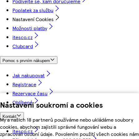
Podívejte se, kam doručujeme
Poplatek za službu
Nastavení Cookies
Možnosti platby
itesco.cz
Clubcard
Pomoc s prvním nákupem
Jak nakupovat
Registrace
Rezervace času
Oblíbené
Nastavení soukromí a cookies
Kontakt
My a našich 18 partnerů používáme nebo ukládáme soubory
cookies, abychom zajistili správné fungování webu a
itesco.cz
zpracovali osobní údaje. Povolením použití všech cookies nám