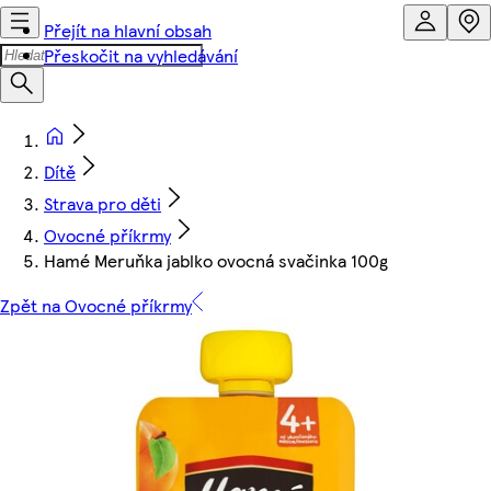
Přejít na hlavní obsah
Přeskočit na vyhledávání
Dítě
Strava pro děti
Ovocné příkrmy
Hamé Meruňka jablko ovocná svačinka 100g
Zpět na Ovocné příkrmy