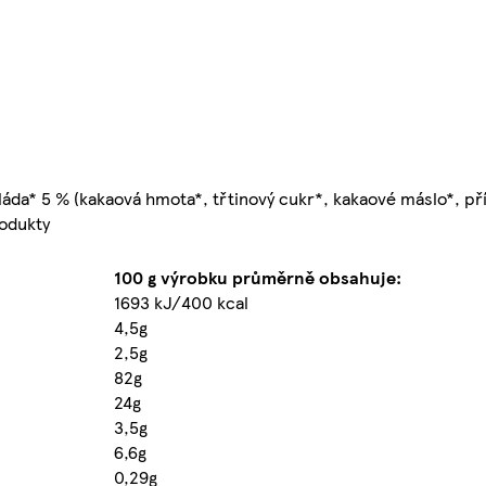
áda* 5 % (kakaová hmota*, třtinový cukr*, kakaové máslo*, pří
rodukty
100 g výrobku průměrně obsahuje:
1693 kJ/400 kcal
4,5g
2,5g
82g
24g
3,5g
6,6g
0,29g