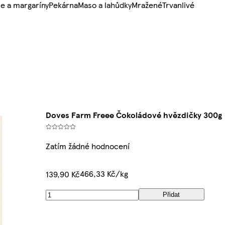
e a margaríny
Pekárna
Maso a lahůdky
Mražené
Trvanlivé
Doves Farm Freee Čokoládové hvězdičky 300g
Zatím žádné hodnocení
466,33 Kč/kg
139,90 Kč
Přidat