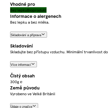
Vhodné pro
Bez lepku
Bioprodukt
Informace o alergenech
Bez lepku a bez mléka.
Skladování a příprava
Skladování
Skladujte bez přístupu vzduchu. Minimální trvanlivost do
Více informací
Čistý obsah
300g ℮
Země původu
Vyrobeno ve Velké Británii
Údaje o značce