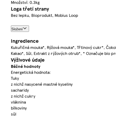
Množství: 0.3kg
Loga třetí strany
Bez lepku, Bioprodukt, Mobius Loop
Složení
Ingredience
Kukuřičná mouka*, Rýžová mouka*, Třtinový cukr*, Čokol
Kakao*, Sůl, Extrakt z rýžových otrub*, * Označuje bio p
Výživové údaje
Běžné hodnoty
Energetická hodnota:
Tuky
z nichž nasycené mastné kyseliny
sacharidy
z nichž cukry
vláknina
bílkoviny
sůl