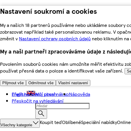
Nastavení soukromí a cookies
My a našich 18 partnerů používáme nebo ukládáme soubory coo
zobrazovat například také personalizovanou reklamu. V opačn
změnit v
Nastavení ochrany osobních údajů
nebo kliknutím na 
My a naši partneři zpracováváme údaje z následuj
Povolením souborů cookies nám umožníte měřit efektivitu zobr
používat přesná data o poloze a identifikovat vaše zařízení.
Se
Přijmout vše
Odmítnout vše
Vlastní nastavení
Přejít na hlavní obsah
English
Můj první nákup
Nápověda
Přeskočit na vyhledávání
Koupit teď
Oblíbené
Speciální nabídky
Online
Všechny kategorie