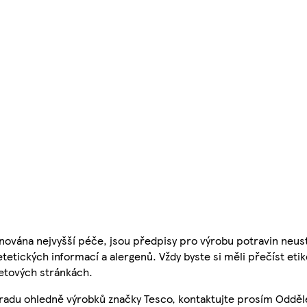
nována nejvyšší péče, jsou předpisy pro výrobu potravin neust
etetických informací a alergenů. Vždy byste si měli přečíst eti
etových stránkách.
 radu ohledně výrobků značky Tesco, kontaktujte prosím Odděl