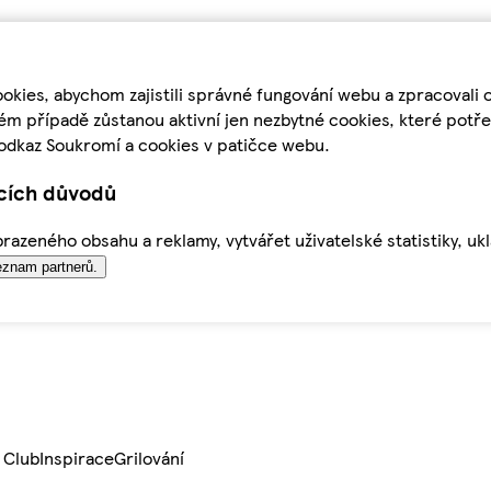
kies, abychom zajistili správné fungování webu a zpracovali 
ém případě zůstanou aktivní jen nezbytné cookies, které pot
odkaz Soukromí a cookies v patičce webu.
ících důvodů
azeného obsahu a reklamy, vytvářet uživatelské statistiky, uk
znam partnerů.
 Club
Inspirace
Grilování