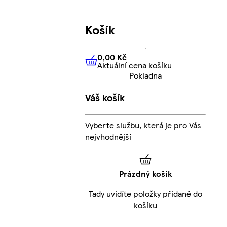
Košík
0,00 Kč
Aktuální cena košíku
0,00 Kč
Aktuální cena košíku
Pokladna
Váš košík
Vyberte službu, která je pro Vás
nejvhodnější
Prázdný košík
Tady uvidíte položky přidané do
košíku