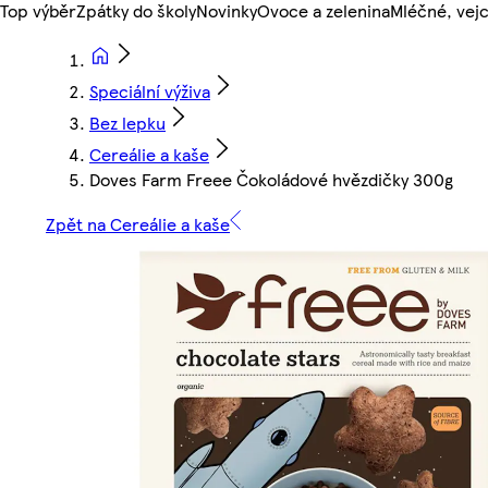
Top výběr
Zpátky do školy
Novinky
Ovoce a zelenina
Mléčné, vejc
Speciální výživa
Bez lepku
Cereálie a kaše
Doves Farm Freee Čokoládové hvězdičky 300g
Zpět na Cereálie a kaše