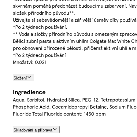
skvrnám pomáhá předcházet budoucímu zabarvení. Navíc 
složek přírodního původu**.
Užívejte si sebevědomější a zářivější úsměv díky používán
*Po 2 týdnech používání.
** Voda a složky přírodního původu s omezeným zpracov
Bělicí zubní pasta s aktivním uhlím Colgate Max White C
pro obnovení přirozené bělosti, přičemž aktivní uhlí a m
*Po 2 týdnech používání
Množství: 0.02l
Složení
Ingredience
Aqua, Sorbitol, Hydrated Silica, PEG-12, Tetrapotassiu
Phosphoric Acid, Cocamidopropyl Betaine, Sodium Fluo
Fluoride Total Fluoride content: 1450 ppm
Skladování a příprava