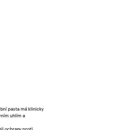
ubní pasta má klinicky
vním uhlím a
ii ochrany proti