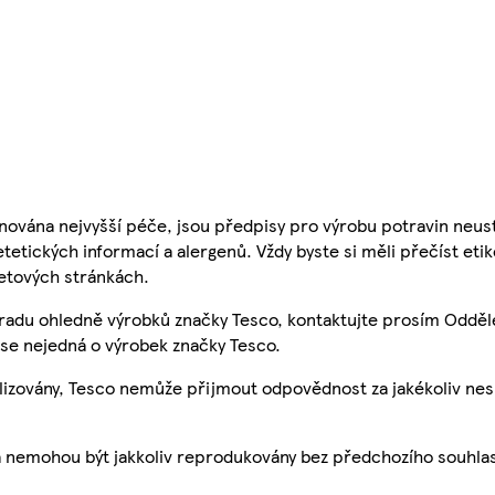
nována nejvyšší péče, jsou předpisy pro výrobu potravin neust
etetických informací a alergenů. Vždy byste si měli přečíst eti
etových stránkách.
 radu ohledně výrobků značky Tesco, kontaktujte prosím Odděl
se nejedná o výrobek značky Tesco.
ualizovány, Tesco nemůže přijmout odpovědnost za jakékoliv ne
a nemohou být jakkoliv reprodukovány bez předchozího souhla