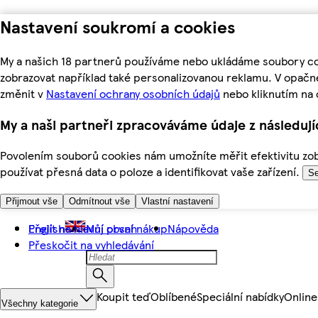
Nastavení soukromí a cookies
My a našich 18 partnerů používáme nebo ukládáme soubory coo
zobrazovat například také personalizovanou reklamu. V opačn
změnit v
Nastavení ochrany osobních údajů
nebo kliknutím na 
My a naši partneři zpracováváme údaje z následuj
Povolením souborů cookies nám umožníte měřit efektivitu zobr
používat přesná data o poloze a identifikovat vaše zařízení.
Se
Přijmout vše
Odmítnout vše
Vlastní nastavení
Přejít na hlavní obsah
English
Můj první nákup
Nápověda
Přeskočit na vyhledávání
Koupit teď
Oblíbené
Speciální nabídky
Online
Všechny kategorie