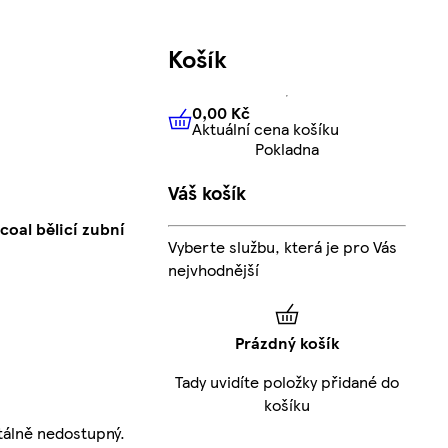
Košík
0,00 Kč
Aktuální cena košíku
0,00 Kč
Aktuální cena košíku
Pokladna
Váš košík
oal bělicí zubní
Vyberte službu, která je pro Vás
nejvhodnější
Prázdný košík
Tady uvidíte položky přidané do
košíku
álně nedostupný.