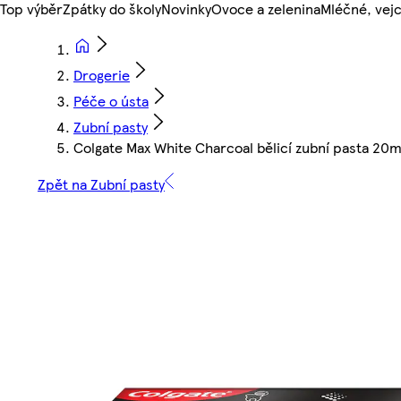
Top výběr
Zpátky do školy
Novinky
Ovoce a zelenina
Mléčné, vejc
Drogerie
Péče o ústa
Zubní pasty
Colgate Max White Charcoal bělicí zubní pasta 20m
Zpět na Zubní pasty