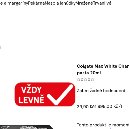
e a margaríny
Pekárna
Maso a lahůdky
Mražené
Trvanlivé
l
Colgate Max White Charc
pasta 20ml
Zatím žádné hodnocení
1 995,00 Kč/l
39,90 Kč
Tento produkt je moment