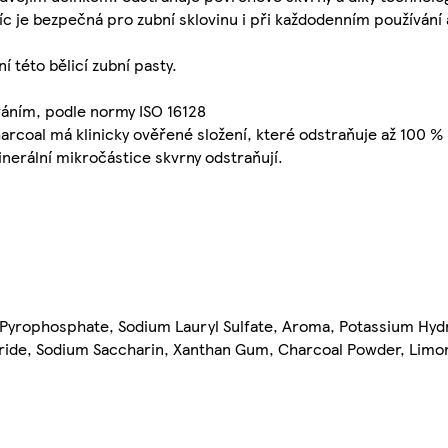
je bezpečná pro zubní sklovinu i při každodenním používání a
í této bělicí zubní pasty.
áním, podle normy ISO 16128
harcoal má klinicky ověřené složení, které odstraňuje až 100 
inerální mikročástice skvrny odstraňují.
m Pyrophosphate, Sodium Lauryl Sulfate, Aroma, Potassium Hyd
ride, Sodium Saccharin, Xanthan Gum, Charcoal Powder, Limo