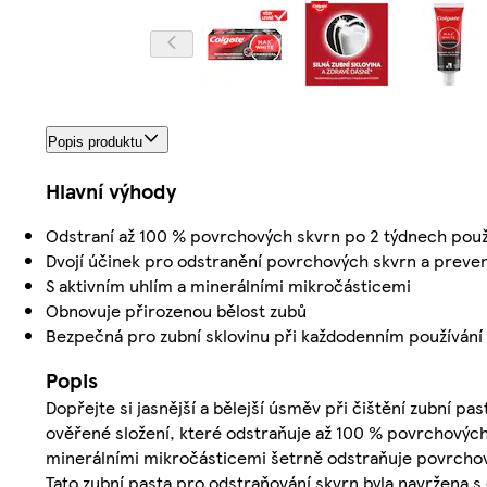
Popis produktu
Hlavní výhody
Odstraní až 100 % povrchových skvrn po 2 týdnech použ
Dvojí účinek pro odstranění povrchových skvrn a preven
S aktivním uhlím a minerálními mikročásticemi
Obnovuje přirozenou bělost zubů
Bezpečná pro zubní sklovinu při každodenním používání
Popis
Dopřejte si jasnější a bělejší úsměv při čištění zubní pa
ověřené složení, které odstraňuje až 100 % povrchových
minerálními mikročásticemi šetrně odstraňuje povrchov
Tato zubní pasta pro odstraňování skvrn byla navržena s