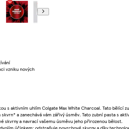
ívání
ci vzniku nových
stou s aktivním uhlím Colgate Max White Charcoal. Tato bělící z
 skvrn* a zanechává vám zářivý úsměv. Tato zubní pasta s akti
é skvrny a navrací vašemu úsměvu jeho přirozenou bělost.
 dvojím účinkem: odstraňuje povrchové skvrny a díky technolog