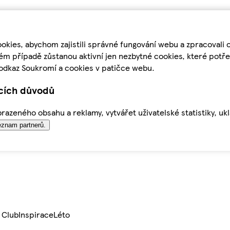
kies, abychom zajistili správné fungování webu a zpracovali 
ém případě zůstanou aktivní jen nezbytné cookies, které pot
odkaz Soukromí a cookies v patičce webu.
ících důvodů
azeného obsahu a reklamy, vytvářet uživatelské statistiky, uk
znam partnerů.
 Club
Inspirace
Léto