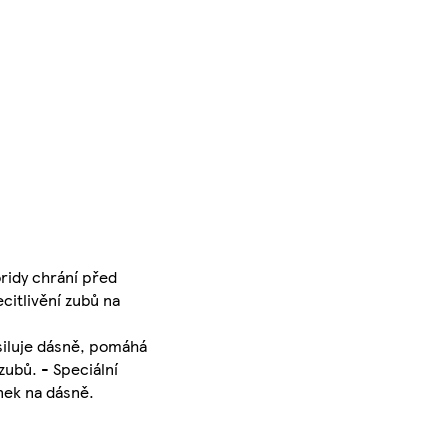
ridy chrání před
ecitlivění zubů na
osiluje dásně, pomáhá
zubů. - Speciální
inek na dásně.