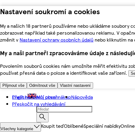
Nastavení soukromí a cookies
My a našich 18 partnerů používáme nebo ukládáme soubory coo
zobrazovat například také personalizovanou reklamu. V opačn
změnit v
Nastavení ochrany osobních údajů
nebo kliknutím na 
My a naši partneři zpracováváme údaje z následuj
Povolením souborů cookies nám umožníte měřit efektivitu zobr
používat přesná data o poloze a identifikovat vaše zařízení.
Se
Přijmout vše
Odmítnout vše
Vlastní nastavení
Přejít na hlavní obsah
English
Můj první nákup
Nápověda
Přeskočit na vyhledávání
Koupit teď
Oblíbené
Speciální nabídky
Online
Všechny kategorie