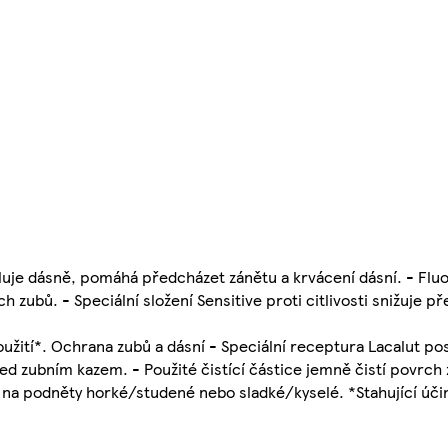
luje dásně, pomáhá předcházet zánětu a krvácení dásní. - Fluo
 zubů. - Speciální složení Sensitive proti citlivosti snižuje př
 použití*. Ochrana zubů a dásní - Speciální receptura Lacalut p
ed zubním kazem. - Použité čistící částice jemně čistí povrch 
zubů na podněty horké/studené nebo sladké/kyselé. *Stahující úč