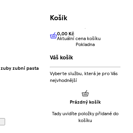
Košík
0,00 Kč
Aktuální cena košíku
0,00 Kč
Aktuální cena košíku
Pokladna
Váš košík
é zuby zubní pasta
Vyberte službu, která je pro Vás
nejvhodnější
Prázdný košík
Tady uvidíte položky přidané do
košíku