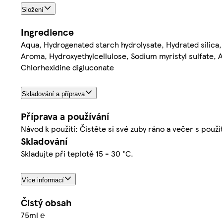
Složení
Ingredience
Aqua, Hydrogenated starch hydrolysate, Hydrated silica,
Aroma, Hydroxyethylcellulose, Sodium myristyl sulfate, 
Chlorhexidine digluconate
Skladování a příprava
Příprava a používání
Návod k použití: Čistěte si své zuby ráno a večer s použ
Skladování
Skladujte při teplotě 15 - 30 °C.
Více informací
Čistý obsah
75ml ℮