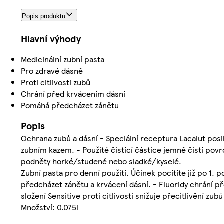
Popis produktu
Hlavní výhody
Medicinální zubní pasta
Pro zdravé dásně
Proti citlivosti zubů
Chrání před krvácením dásní
Pomáhá předcházet zánětu
Popis
Ochrana zubů a dásní - Speciální receptura Lacalut posi
zubním kazem. - Použité čistící částice jemně čistí povrch
podněty horké/studené nebo sladké/kyselé.
Zubní pasta pro denní použití. Účinek pocítíte již po 1.
předcházet zánětu a krvácení dásní. - Fluoridy chrání př
složení Sensitive proti citlivosti snižuje přecitlivění 
Množství: 0.075l