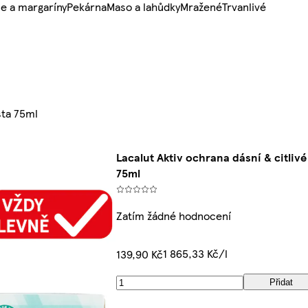
e a margaríny
Pekárna
Maso a lahůdky
Mražené
Trvanlivé
sta 75ml
Lacalut Aktiv ochrana dásní & citliv
75ml
Zatím žádné hodnocení
1 865,33 Kč/l
139,90 Kč
Přidat