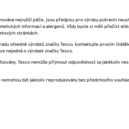
nována nejvyšší péče, jsou předpisy pro výrobu potravin neust
etetických informací a alergenů. Vždy byste si měli přečíst eti
etových stránkách.
 radu ohledně výrobků značky Tesco, kontaktujte prosím Odděl
se nejedná o výrobek značky Tesco.
ualizovány, Tesco nemůže přijmout odpovědnost za jakékoliv ne
a nemohou být jakkoliv reprodukovány bez předchozího souhla