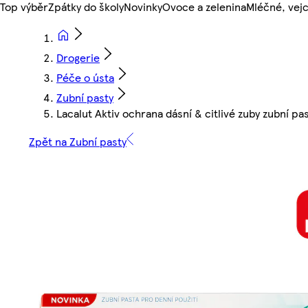
Top výběr
Zpátky do školy
Novinky
Ovoce a zelenina
Mléčné, vejc
Drogerie
Péče o ústa
Zubní pasty
Lacalut Aktiv ochrana dásní & citlivé zuby zubní pa
Zpět na Zubní pasty