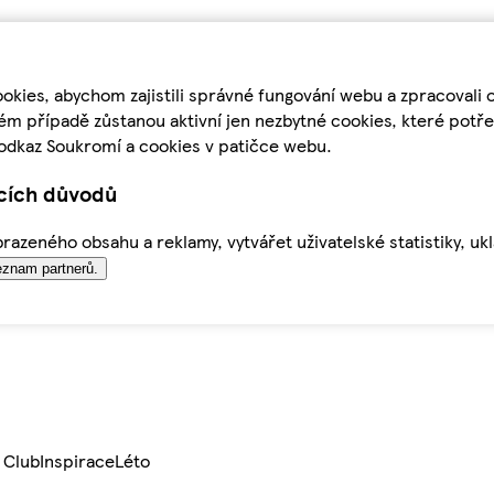
kies, abychom zajistili správné fungování webu a zpracovali 
ém případě zůstanou aktivní jen nezbytné cookies, které pot
odkaz Soukromí a cookies v patičce webu.
ících důvodů
azeného obsahu a reklamy, vytvářet uživatelské statistiky, uk
znam partnerů.
 Club
Inspirace
Léto