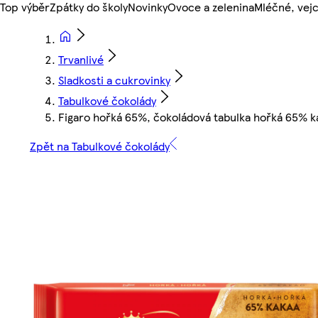
Top výběr
Zpátky do školy
Novinky
Ovoce a zelenina
Mléčné, vejc
Trvanlivé
Sladkosti a cukrovinky
Tabulkové čokolády
Figaro hořká 65%, čokoládová tabulka hořká 65% k
Zpět na Tabulkové čokolády