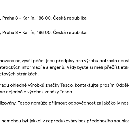
 Praha 8 - Karlín, 186 00, Česká republika
 Praha 8 - Karlín, 186 00, Česká republika
nována nejvyšší péče, jsou předpisy pro výrobu potravin neust
etetických informací a alergenů. Vždy byste si měli přečíst eti
etových stránkách.
 radu ohledně výrobků značky Tesco, kontaktujte prosím Odděl
se nejedná o výrobek značky Tesco.
ualizovány, Tesco nemůže přijmout odpovědnost za jakékoliv ne
a nemohou být jakkoliv reprodukovány bez předchozího souhla