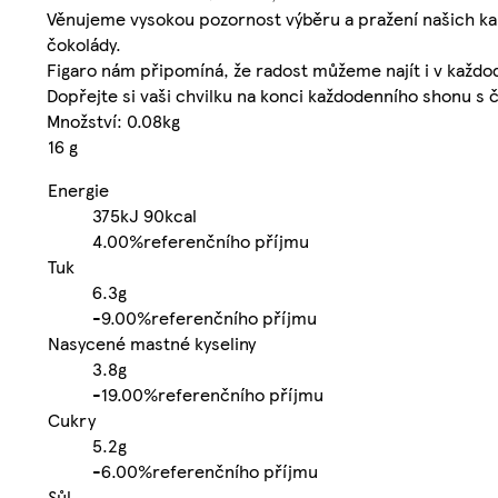
Věnujeme vysokou pozornost výběru a pražení našich kak
čokolády.
Figaro nám připomíná, že radost můžeme najít i v každo
Dopřejte si vaši chvilku na konci každodenního shonu s 
Množství: 0.08kg
16 g
Energie
375kJ
90kcal
4.00%
referenčního příjmu
Tuk
6.3g
-
9.00%
referenčního příjmu
Nasycené mastné kyseliny
3.8g
-
19.00%
referenčního příjmu
Cukry
5.2g
-
6.00%
referenčního příjmu
Sůl