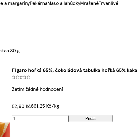
e a margaríny
Pekárna
Maso a lahůdky
Mražené
Trvanlivé
akaa 80 g
Figaro hořká 65%, čokoládová tabulka hořká 65% kaka
Zatím žádné hodnocení
661,25 Kč/kg
52,90 Kč
Přidat