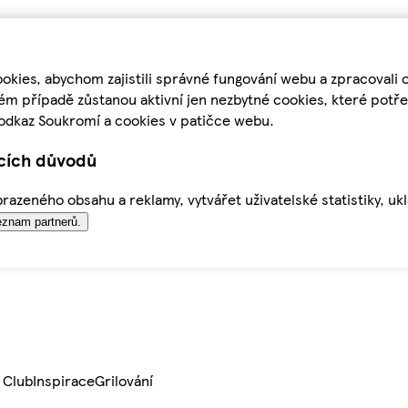
kies, abychom zajistili správné fungování webu a zpracovali 
ém případě zůstanou aktivní jen nezbytné cookies, které pot
odkaz Soukromí a cookies v patičce webu.
ících důvodů
azeného obsahu a reklamy, vytvářet uživatelské statistiky, uk
znam partnerů.
 Club
Inspirace
Grilování