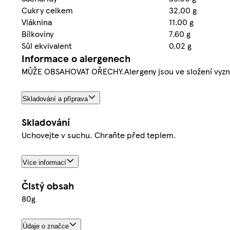
Cukry celkem
32.00 g
Vláknina
11.00 g
Bílkoviny
7.60 g
Sůl ekvivalent
0.02 g
Informace o alergenech
MŮŽE OBSAHOVAT OŘECHY.Alergeny jsou ve složení vyzn
Skladování a příprava
Skladování
Uchovejte v suchu. Chraňte před teplem.
Více informací
Čistý obsah
80g
Údaje o značce