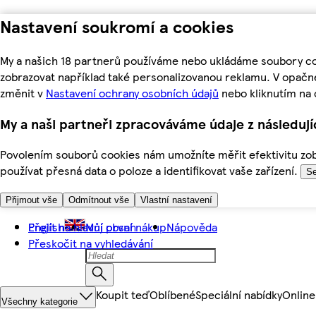
Nastavení soukromí a cookies
My a našich 18 partnerů používáme nebo ukládáme soubory coo
zobrazovat například také personalizovanou reklamu. V opačn
změnit v
Nastavení ochrany osobních údajů
nebo kliknutím na 
My a naši partneři zpracováváme údaje z následuj
Povolením souborů cookies nám umožníte měřit efektivitu zobr
používat přesná data o poloze a identifikovat vaše zařízení.
Se
Přijmout vše
Odmítnout vše
Vlastní nastavení
Přejít na hlavní obsah
English
Můj první nákup
Nápověda
Přeskočit na vyhledávání
Koupit teď
Oblíbené
Speciální nabídky
Online
Všechny kategorie