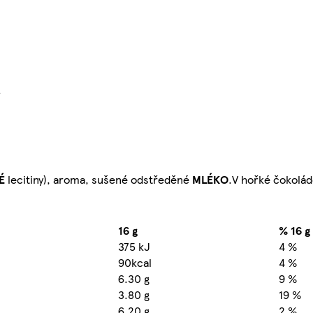
}
VÉ
lecitiny), aroma, sušené odstředěné
MLÉKO
.V hořké čokolád
16 g
% 16 g
375 kJ
4 %
90kcal
4 %
6.30 g
9 %
3.80 g
19 %
6.20 g
2 %