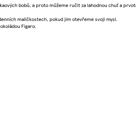
aových bobů, a proto můžeme ručit za lahodnou chuť a prvotří
denních maličkostech, pokud jim otevřeme svoji mysl.
čokoládou Figaro.