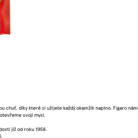
u chuť, díky které si užijete každý okamžik naplno. Figaro ná
otevřeme svoji mysl.
sti již od roku 1958.
í.