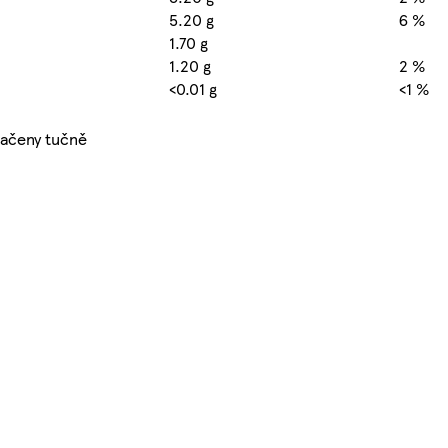
5.20 g
6 %
1.70 g
1.20 g
2 %
<0.01 g
<1 %
ačeny tučně