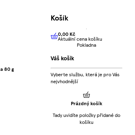
Košík
0,00 Kč
Aktuální cena košíku
0,00 Kč
Aktuální cena košíku
Pokladna
Váš košík
a 80 g
Vyberte službu, která je pro Vás
nejvhodnější
Prázdný košík
Tady uvidíte položky přidané do
košíku