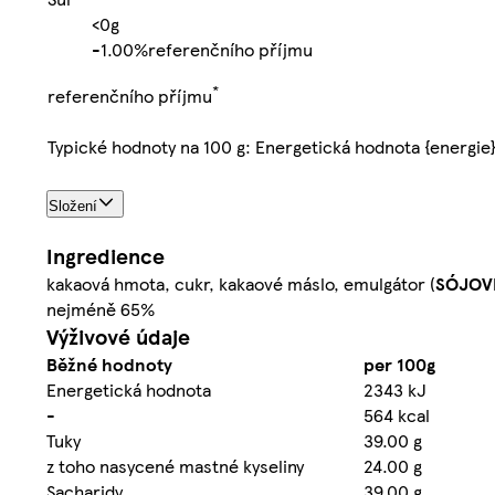
<0g
-
1.00%
referenčního příjmu
*
referenčního příjmu
Typické hodnoty na 100 g: Energetická hodnota {energie
Složení
Ingredience
kakaová hmota, cukr, kakaové máslo, emulgátor (
SÓJO
nejméně 65%
Výživové údaje
Běžné hodnoty
per 100g
Energetická hodnota
2343 kJ
-
564 kcal
Tuky
39.00 g
z toho nasycené mastné kyseliny
24.00 g
Sacharidy
39.00 g