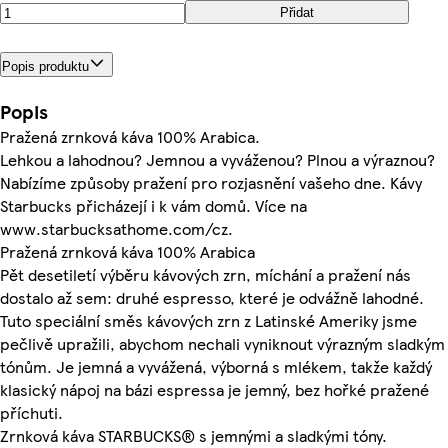
Přidat
Popis produktu
Popis
Pražená zrnková káva 100% Arabica.
Lehkou a lahodnou? Jemnou a vyváženou? Plnou a výraznou?
Nabízíme způsoby pražení pro rozjasnění vašeho dne. Kávy
Starbucks přicházejí i k vám domů. Více na
www.starbucksathome.com/cz.
Pražená zrnková káva 100% Arabica
Pět desetiletí výběru kávových zrn, míchání a pražení nás
dostalo až sem: druhé espresso, které je odvážně lahodné.
Tuto speciální směs kávových zrn z Latinské Ameriky jsme
pečlivě upražili, abychom nechali vyniknout výrazným sladkým
tónům. Je jemná a vyvážená, výborná s mlékem, takže každý
klasický nápoj na bázi espressa je jemný, bez hořké pražené
příchuti.
Zrnková káva STARBUCKS® s jemnými a sladkými tóny.