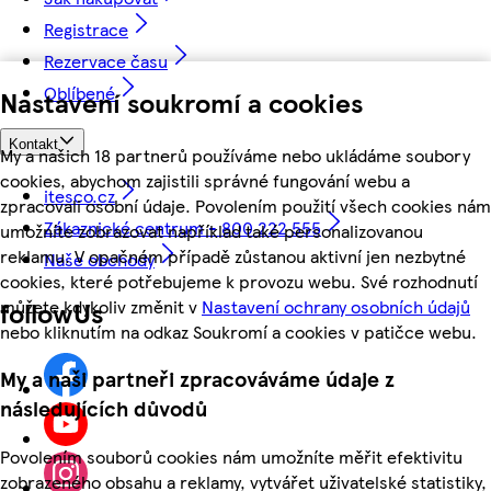
Registrace
Rezervace času
Oblíbené
Nastavení soukromí a cookies
Kontakt
My a našich 18 partnerů používáme nebo ukládáme soubory
cookies, abychom zajistili správné fungování webu a
itesco.cz
zpracovali osobní údaje. Povolením použití všech cookies nám
Zákaznické centrum - 800 222 555
umožníte zobrazovat například také personalizovanou
reklamu. V opačném případě zůstanou aktivní jen nezbytné
Naše obchody
cookies, které potřebujeme k provozu webu. Své rozhodnutí
můžete kdykoliv změnit v
Nastavení ochrany osobních údajů
followUs
nebo kliknutím na odkaz Soukromí a cookies v patičce webu.
My a naši partneři zpracováváme údaje z
následujících důvodů
Povolením souborů cookies nám umožníte měřit efektivitu
zobrazeného obsahu a reklamy, vytvářet uživatelské statistiky,