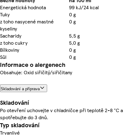
Běžné hodnoty
na 100 ml
Energetická hodnota
99 kJ/24 kcal
Tuky
0 g
z toho nasycené mastné
0 g
kyseliny
Sacharidy
5,5 g
z toho cukry
5,0 g
Bílkoviny
0 g
Sůl
0 g
Informace o alergenech
Obsahuje: Oxid siřičitý/siřičitany
Skladování a příprava
Skladování
Po otevření uchovejte v chladničce při teplotě 2-8 °C a
spotřebujte do 3 dnů.
Typ skladování
Trvanlivé