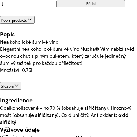
Přidat
Popis produktu
Popis
Nealkoholické šumivé víno
Elegantní nealkoholické šumivé víno Mucha® Vám nabízí svěží
ovocnou chuť s plným buketem, který zaručuje jedinečný
šumivý zážitek pro každou příležitost!
Množství: 0.75l
Složení
Ingredience
Odalkoholizované víno 70 % (obsahuje
siřičitany
), Hroznový
mošt (obsahuje
siřičitany
), Oxid uhličitý, Antioxidant:
oxid
siřičitý
Výživové údaje