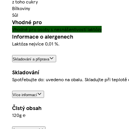
z toho cukry
Bílkoviny
Sůl
Vhodné pro
Vhodné pro osoby s nesnášenlivostí laktózy
Informace o alergenech
Laktóza nejvíce 0,01 %.
Skladování a příprava
Skladování
Spotřebujte do: uvedeno na obalu. Skladujte při teplotě 
Více informací
Čistý obsah
120g ℮