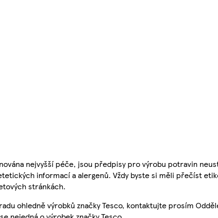
nována nejvyšší péče, jsou předpisy pro výrobu potravin neust
etetických informací a alergenů. Vždy byste si měli přečíst eti
etových stránkách.
 radu ohledně výrobků značky Tesco, kontaktujte prosím Odděl
se nejedná o výrobek značky Tesco.