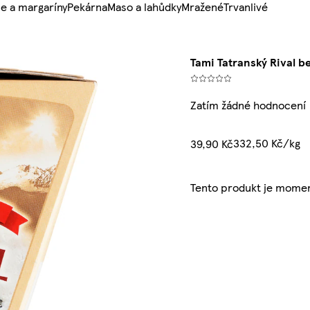
e a margaríny
Pekárna
Maso a lahůdky
Mražené
Trvanlivé
Tami Tatranský Rival b
Zatím žádné hodnocení
332,50 Kč/kg
39,90 Kč
Tento produkt je momen