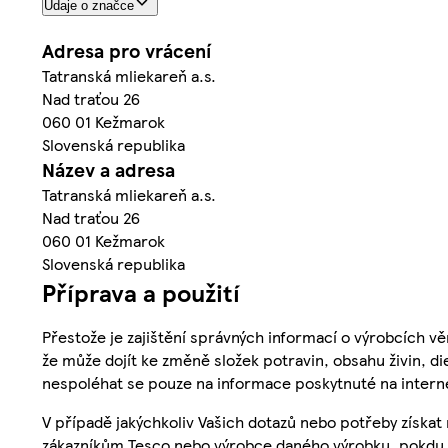
Údaje o značce
Adresa pro vrácení
Tatranská mliekareň a.s.
Nad traťou 26
060 01 Kežmarok
Slovenská republika
Název a adresa
Tatranská mliekareň a.s.
Nad traťou 26
060 01 Kežmarok
Slovenská republika
Příprava a použití
Přestože je zajištění správných informací o výrobcích vě
že může dojít ke změně složek potravin, obsahu živin, di
nespoléhat se pouze na informace poskytnuté na intern
V případě jakýchkoliv Vašich dotazů nebo potřeby získat
zákazníkům Tesco nebo výrobce daného výrobku, pokdu 