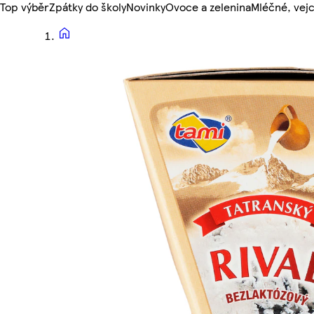
Top výběr
Zpátky do školy
Novinky
Ovoce a zelenina
Mléčné, vejc