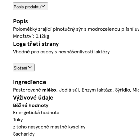
Popis produktu
Popis
Poloměkký zrající plnotučný sýr s modrozelenou plísní uv
Množství: 0.12kg
Loga třetí strany
Vhodné pro osoby s nesnášenlivostí laktózy
Složení
Ingredience
Pasterované
mléko
, Jedlá sůl, Enzym laktáza, Sýřidlo, M
Výživové údaje
Běžné hodnoty
Energetická hodnota
Tuky
z toho nasycené mastné kyseliny
Sacharidy