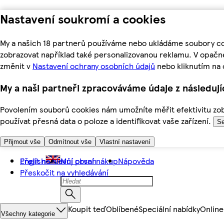
Nastavení soukromí a cookies
My a našich 18 partnerů používáme nebo ukládáme soubory coo
zobrazovat například také personalizovanou reklamu. V opačn
změnit v
Nastavení ochrany osobních údajů
nebo kliknutím na 
My a naši partneři zpracováváme údaje z následuj
Povolením souborů cookies nám umožníte měřit efektivitu zobr
používat přesná data o poloze a identifikovat vaše zařízení.
Se
Přijmout vše
Odmítnout vše
Vlastní nastavení
Přejít na hlavní obsah
English
Můj první nákup
Nápověda
Přeskočit na vyhledávání
Koupit teď
Oblíbené
Speciální nabídky
Online
Všechny kategorie