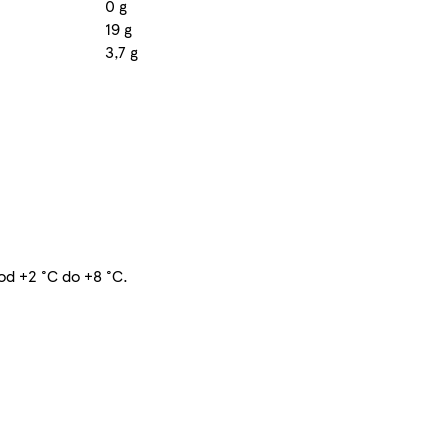
0 g
19 g
3,7 g
od +2 °C do +8 °C.