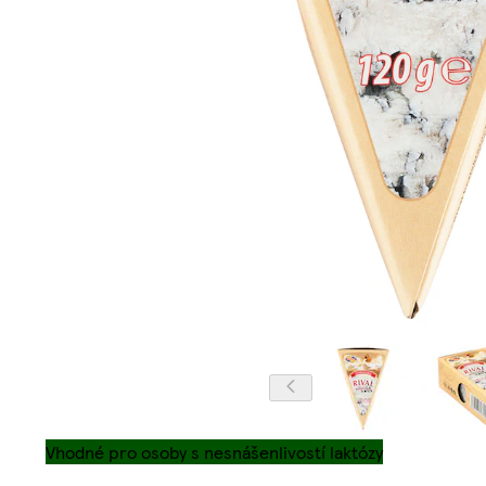
Vhodné pro osoby s nesnášenlivostí laktózy