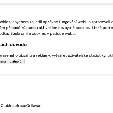
kies, abychom zajistili správné fungování webu a zpracovali 
ém případě zůstanou aktivní jen nezbytné cookies, které pot
odkaz Soukromí a cookies v patičce webu.
ících důvodů
azeného obsahu a reklamy, vytvářet uživatelské statistiky, uk
znam partnerů.
 Club
Inspirace
Grilování