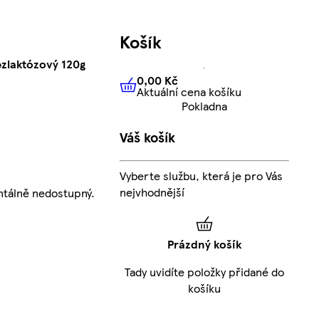
Košík
ezlaktózový 120g
0,00 Kč
Aktuální cena košíku
0,00 Kč
Aktuální cena košíku
Pokladna
Váš košík
Vyberte službu, která je pro Vás
nejvhodnější
tálně nedostupný.
Prázdný košík
Tady uvidíte položky přidané do
košíku