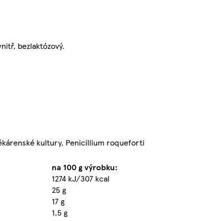
nitř, bezlaktózový.
lékárenské kultury, Penicillium roqueforti
na 100 g výrobku:
1274 kJ/307 kcal
25 g
17 g
1,5 g