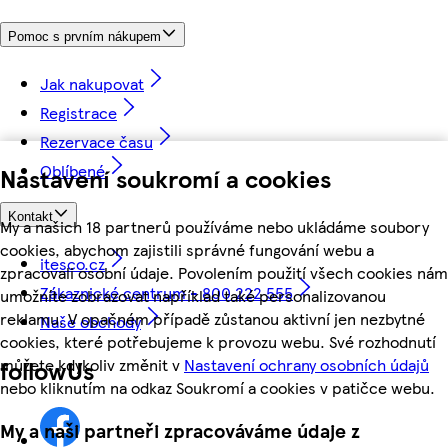
Pomoc s prvním nákupem
Jak nakupovat
Registrace
Rezervace času
Oblíbené
Nastavení soukromí a cookies
Kontakt
My a našich 18 partnerů používáme nebo ukládáme soubory
cookies, abychom zajistili správné fungování webu a
itesco.cz
zpracovali osobní údaje. Povolením použití všech cookies nám
Zákaznické centrum - 800 222 555
umožníte zobrazovat například také personalizovanou
reklamu. V opačném případě zůstanou aktivní jen nezbytné
Naše obchody
cookies, které potřebujeme k provozu webu. Své rozhodnutí
můžete kdykoliv změnit v
Nastavení ochrany osobních údajů
followUs
nebo kliknutím na odkaz Soukromí a cookies v patičce webu.
My a naši partneři zpracováváme údaje z