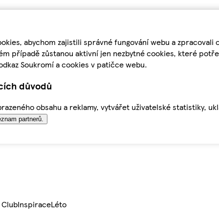
kies, abychom zajistili správné fungování webu a zpracovali 
ém případě zůstanou aktivní jen nezbytné cookies, které pot
odkaz Soukromí a cookies v patičce webu.
ících důvodů
azeného obsahu a reklamy, vytvářet uživatelské statistiky, uk
znam partnerů.
 Club
Inspirace
Léto