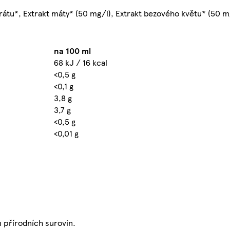
átu*, Extrakt máty* (50 mg/l), Extrakt bezového květu* (50 m
na 100 ml
68 kJ / 16 kcal
<0,5 g
<0,1 g
3,8 g
3,7 g
<0,5 g
<0,01 g
 přírodních surovin.