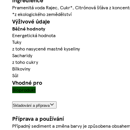
Ingredience
Pramenitá voda Rajec, Cukr*, Citrónová šťáva z koncentr
*z ekologického zemědělství
Výživové údaje
Běžné hodnoty
Energetická hodnota
Tuky
z toho nasycené mastné kyseliny
Sacharidy
z toho cukry
Bílkoviny
Sůl
Vhodné pro
Bioprodukt
Skladování a příprava
Příprava a používání
Případný sediment a změna barvy je způsobena obsahem