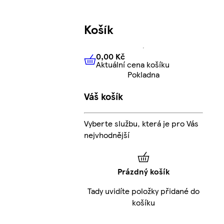
Košík
0,00 Kč
Aktuální cena košíku
0,00 Kč
Aktuální cena košíku
Pokladna
Váš košík
Vyberte službu, která je pro Vás
nejvhodnější
Prázdný košík
Tady uvidíte položky přidané do
košíku