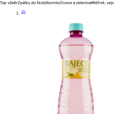
Top výběr
Zpátky do školy
Novinky
Ovoce a zelenina
Mléčné, vejc