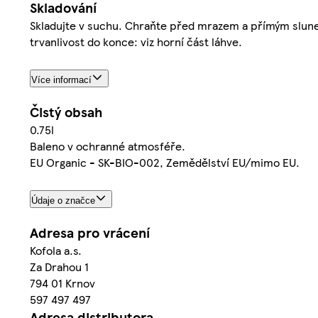
Skladování
Skladujte v suchu. Chraňte před mrazem a přímým sluneč
trvanlivost do konce: viz horní část láhve.
Více informací
Čistý obsah
0.75l
Baleno v ochranné atmosféře.
EU Organic - SK-BIO-002, Zemědělství EU/mimo EU.
Údaje o značce
Adresa pro vrácení
Kofola a.s.
Za Drahou 1
794 01 Krnov
597 497 497
Adresa distributora