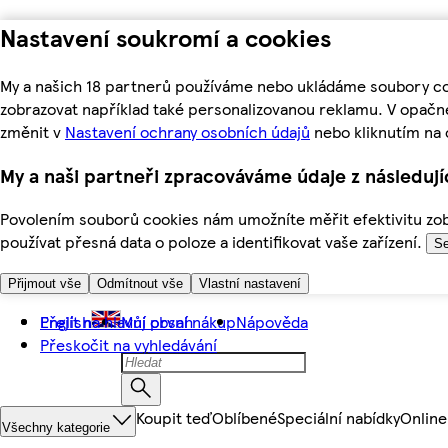
Nastavení soukromí a cookies
My a našich 18 partnerů používáme nebo ukládáme soubory coo
zobrazovat například také personalizovanou reklamu. V opačn
změnit v
Nastavení ochrany osobních údajů
nebo kliknutím na 
My a naši partneři zpracováváme údaje z následuj
Povolením souborů cookies nám umožníte měřit efektivitu zobr
používat přesná data o poloze a identifikovat vaše zařízení.
Se
Přijmout vše
Odmítnout vše
Vlastní nastavení
Přejít na hlavní obsah
English
Můj první nákup
Nápověda
Přeskočit na vyhledávání
Koupit teď
Oblíbené
Speciální nabídky
Online
Všechny kategorie