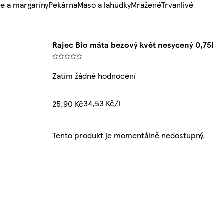
e a margaríny
Pekárna
Maso a lahůdky
Mražené
Trvanlivé
Rajec Bio máta bezový květ nesycený 0,75l
Zatím žádné hodnocení
34,53 Kč/l
25,90 Kč
Tento produkt je momentálně nedostupný.