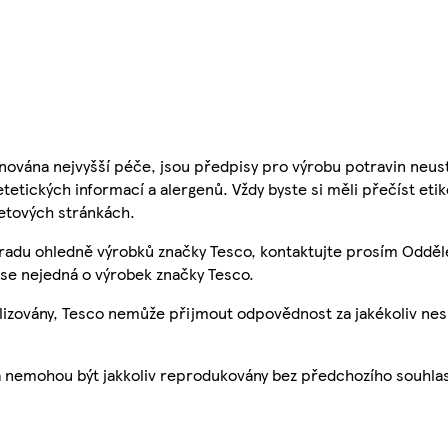
nována nejvyšší péče, jsou předpisy pro výrobu potravin neust
etetických informací a alergenů. Vždy byste si měli přečíst eti
etových stránkách.
 radu ohledně výrobků značky Tesco, kontaktujte prosím Odděl
se nejedná o výrobek značky Tesco.
ualizovány, Tesco nemůže přijmout odpovědnost za jakékoliv ne
a nemohou být jakkoliv reprodukovány bez předchozího souhla