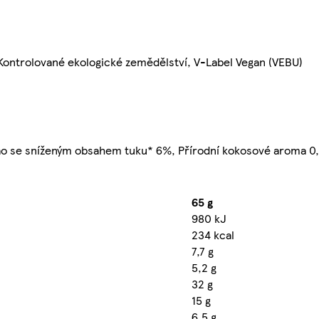
Kontrolované ekologické zemědělství, V-Label Vegan (VEBU)
ao se sníženým obsahem tuku* 6%, Přírodní kokosové aroma 0,
65 g
980 kJ
234 kcal
7,7 g
5,2 g
32 g
15 g
6,5 g