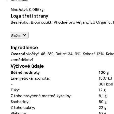
Množství: 0.065kg
Loga třetí strany
Bez lepku, Bioprodukt, Vhodné pro vegany, EU Organic, 
Složení
Ingredience
Ovesné
vločky* 46, 8%, Datle* 34, 9%, Kokos* 12%, Kak
zemědělství
Výživové údaje
Běžné hodnoty
100 g
Energetická hodnota:
1507 kJ
-
361 kcal
Tuky:
12 g
Z toho nasycené mastné kyseliny:
8,1 g
Sacharidy:
50 g
Z toho cukry:
22 g
Vláknina:
10 g