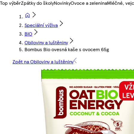
Top výběr
Zpátky do školy
Novinky
Ovoce a zelenina
Mléčné, vejc
Speciální výživa
BIO
Obiloviny a luštěniny
Bombus Bio ovesná kaše s ovocem 65g
Zpět na Obiloviny a luštěniny