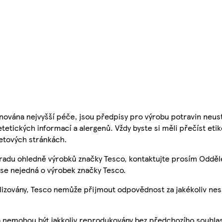
nována nejvyšší péče, jsou předpisy pro výrobu potravin neust
etetických informací a alergenů. Vždy byste si měli přečíst eti
etových stránkách.
 radu ohledně výrobků značky Tesco, kontaktujte prosím Odděl
se nejedná o výrobek značky Tesco.
ualizovány, Tesco nemůže přijmout odpovědnost za jakékoliv ne
a nemohou být jakkoliv reprodukovány bez předchozího souhla