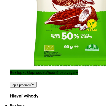
Bez lepku
Bioprodukt
Vhodné pro vegany
Popis produktu
Hlavní výhody
Bez lepku