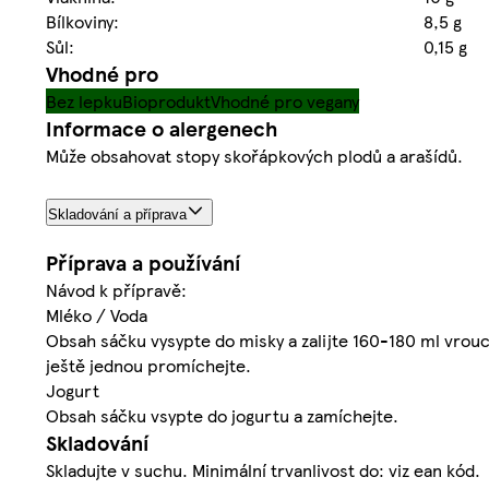
Bílkoviny:
8,5 g
Sůl:
0,15 g
Vhodné pro
Bez lepku
Bioprodukt
Vhodné pro vegany
Informace o alergenech
Může obsahovat stopy skořápkových plodů a arašídů.
Skladování a příprava
Příprava a používání
Návod k přípravě:
Mléko / Voda
Obsah sáčku vysypte do misky a zalijte 160-180 ml vrou
ještě jednou promíchejte.
Jogurt
Obsah sáčku vsypte do jogurtu a zamíchejte.
Skladování
Skladujte v suchu. Minimální trvanlivost do: viz ean kód.