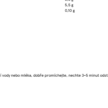
5,5 g
0,10 g
cí vody nebo mléka, dobře promíchejte, nechte 3-5 minut ods