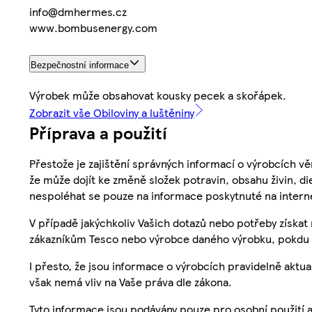
info@dmhermes.cz
www.bombusenergy.com
Bezpečnostní informace
Výrobek může obsahovat kousky pecek a skořápek.
Zobrazit vše Obiloviny a luštěniny
Příprava a použití
Přestože je zajištění správných informací o výrobcích vě
že může dojít ke změně složek potravin, obsahu živin, di
nespoléhat se pouze na informace poskytnuté na intern
V případě jakýchkoliv Vašich dotazů nebo potřeby získat
zákazníkům Tesco nebo výrobce daného výrobku, pokdu 
I přesto, že jsou informace o výrobcích pravidelně akt
však nemá vliv na Vaše práva dle zákona.
Tyto informace jsou podávány pouze pro osobní použití 