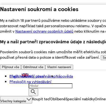
Nastavení soukromí a cookies
My a našich 18 partnerů používáme nebo ukládáme soubory coo
zobrazovat například také personalizovanou reklamu. V opačn
změnit v
Nastavení ochrany osobních údajů
nebo kliknutím na 
My a naši partneři zpracováváme údaje z následuj
Povolením souborů cookies nám umožníte měřit efektivitu zobr
používat přesná data o poloze a identifikovat vaše zařízení.
Se
Přijmout vše
Odmítnout vše
Vlastní nastavení
Přejít na hlavní obsah
English
Můj první nákup
Nápověda
Přeskočit na vyhledávání
Koupit teď
Oblíbené
Speciální nabídky
Online
Všechny kategorie