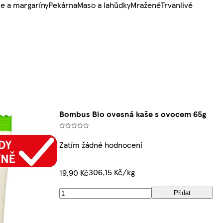
e a margaríny
Pekárna
Maso a lahůdky
Mražené
Trvanlivé
Bombus Bio ovesná kaše s ovocem 65g
Zatím žádné hodnocení
306,15 Kč/kg
19,90 Kč
Přidat