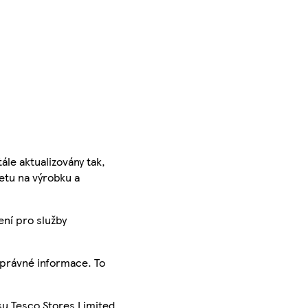
ále aktualizovány tak,
ketu na výrobku a
ení pro služby
správné informace. To
su Tesco Stores Limited