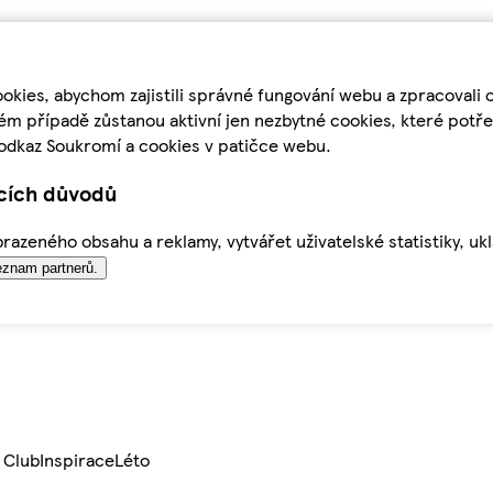
kies, abychom zajistili správné fungování webu a zpracovali 
ém případě zůstanou aktivní jen nezbytné cookies, které pot
odkaz Soukromí a cookies v patičce webu.
ících důvodů
azeného obsahu a reklamy, vytvářet uživatelské statistiky, uk
znam partnerů.
 Club
Inspirace
Léto