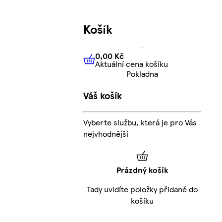
Košík
0,00 Kč
Aktuální cena košíku
0,00 Kč
Aktuální cena košíku
Pokladna
Váš košík
Vyberte službu, která je pro Vás
nejvhodnější
Prázdný košík
Tady uvidíte položky přidané do
košíku