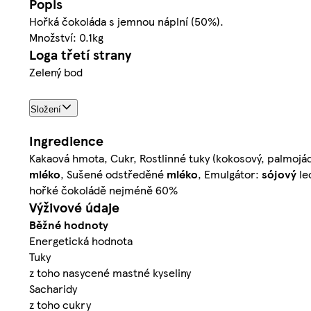
Popis
Hořká čokoláda s jemnou náplní (50%).
Množství: 0.1kg
Loga třetí strany
Zelený bod
Složení
Ingredience
Kakaová hmota, Cukr, Rostlinné tuky (kokosový, palmoj
mléko
, Sušené odstředěné
mléko
, Emulgátor:
sójový
le
hořké čokoládě nejméně 60%
Výživové údaje
Běžné hodnoty
Energetická hodnota
Tuky
z toho nasycené mastné kyseliny
Sacharidy
z toho cukry