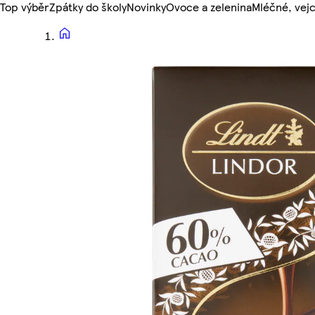
Top výběr
Zpátky do školy
Novinky
Ovoce a zelenina
Mléčné, vejc