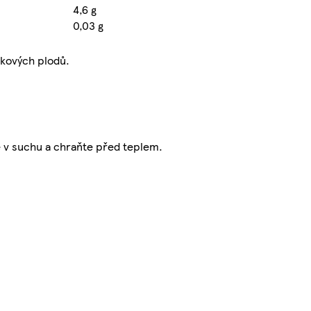
4,6 g
0,03 g
pkových plodů.
te v suchu a chraňte před teplem.