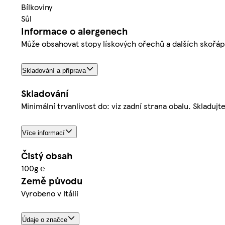
Bílkoviny
Sůl
Informace o alergenech
Může obsahovat stopy lískových ořechů a dalších skořá
Skladování a příprava
Skladování
Minimální trvanlivost do: viz zadní strana obalu. Skladuj
Více informací
Čistý obsah
100g ℮
Země původu
Vyrobeno v Itálii
Údaje o značce