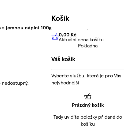
Košík
a s jemnou náplní 100g
0,00 Kč
Aktuální cena košíku
0,00 Kč
Aktuální cena košíku
Pokladna
Váš košík
Vyberte službu, která je pro Vás
nejvhodnější
 nedostupný.
Prázdný košík
Tady uvidíte položky přidané do
košíku