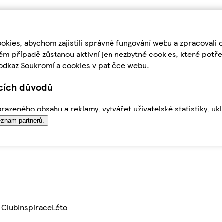
kies, abychom zajistili správné fungování webu a zpracovali 
ém případě zůstanou aktivní jen nezbytné cookies, které pot
odkaz Soukromí a cookies v patičce webu.
ících důvodů
azeného obsahu a reklamy, vytvářet uživatelské statistiky, uk
znam partnerů.
 Club
Inspirace
Léto