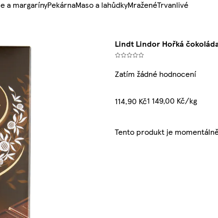
e a margaríny
Pekárna
Maso a lahůdky
Mražené
Trvanlivé
Lindt Lindor Hořká čokolád
Zatím žádné hodnocení
1 149,00 Kč/kg
114,90 Kč
Tento produkt je momentálně