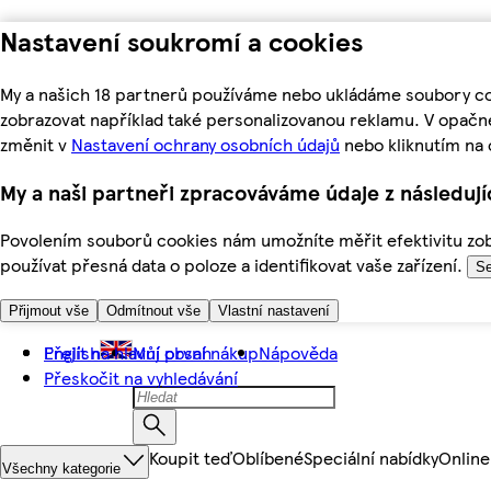
Nastavení soukromí a cookies
My a našich 18 partnerů používáme nebo ukládáme soubory coo
zobrazovat například také personalizovanou reklamu. V opačn
změnit v
Nastavení ochrany osobních údajů
nebo kliknutím na 
My a naši partneři zpracováváme údaje z následuj
Povolením souborů cookies nám umožníte měřit efektivitu zobr
používat přesná data o poloze a identifikovat vaše zařízení.
Se
Přijmout vše
Odmítnout vše
Vlastní nastavení
Přejít na hlavní obsah
English
Můj první nákup
Nápověda
Přeskočit na vyhledávání
Koupit teď
Oblíbené
Speciální nabídky
Online
Všechny kategorie