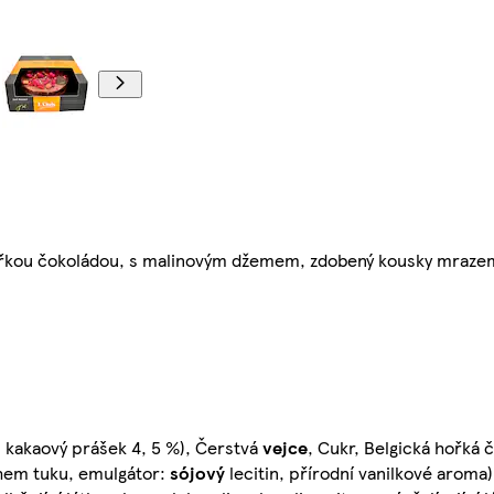
hořkou čokoládou, s malinovým džemem, zdobený kousky mraze
, kakaový prášek 4, 5 %), Čerstvá
vejce
, Cukr, Belgická hořká 
ahem tuku, emulgátor:
sójový
lecitin, přírodní vanilkové aroma