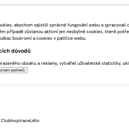
kies, abychom zajistili správné fungování webu a zpracovali 
ém případě zůstanou aktivní jen nezbytné cookies, které pot
odkaz Soukromí a cookies v patičce webu.
ících důvodů
azeného obsahu a reklamy, vytvářet uživatelské statistiky, uk
znam partnerů.
 Club
Inspirace
Léto