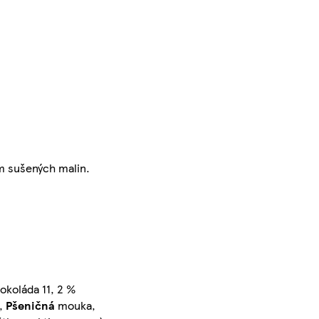
m sušených malin.
čokoláda 11, 2 %
),
Pšeničná
mouka,