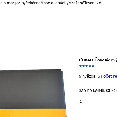
e a margaríny
Pekárna
Maso a lahůdky
Mražené
Trvanlivé
L´Chefs Čokoládový
5 hvězda
(
5 Počet r
649,83 Kč
389,90 Kč