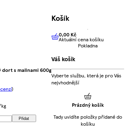
Košík
0,00 Kč
Aktuální cena košíku
0,00 Kč
Aktuální cena košíku
Pokladna
Váš košík
 dort s malinami 600g
Vyberte službu, která je pro Vás
nejvhodnější
ecenzí
)
Prázdný košík
/kg
Tady uvidíte položky přidané do
Přidat
košíku