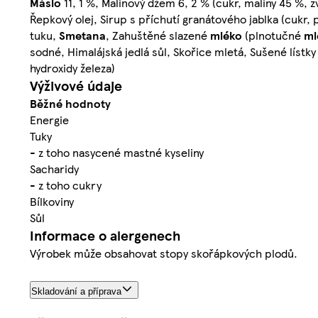
Máslo
11, 1 %, Malinový džem 6, 2 % (cukr, maliny 45 %, zvl
Řepkový olej, Sirup s příchutí granátového jablka (cukr,
tuku,
Smetana
, Zahuštěné slazené
mléko
(plnotučné
ml
sodné, Himalájská jedlá sůl, Skořice mletá, Sušené lístky
hydroxidy železa)
Výživové údaje
Běžné hodnoty
Energie
Tuky
- z toho nasycené mastné kyseliny
Sacharidy
- z toho cukry
Bílkoviny
Sůl
Informace o alergenech
Výrobek může obsahovat stopy skořápkových plodů.
Skladování a příprava