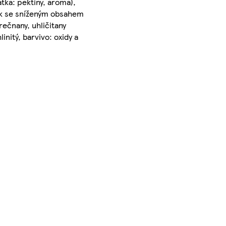
látka: pektiny, aroma),
šek se sníženým obsahem
rečnany, uhličitany
nitý, barvivo: oxidy a