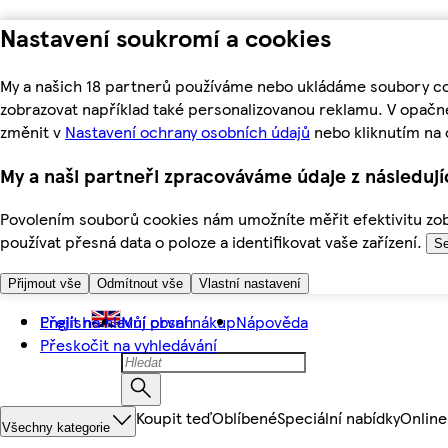
Nastavení soukromí a cookies
My a našich 18 partnerů používáme nebo ukládáme soubory coo
zobrazovat například také personalizovanou reklamu. V opačn
změnit v
Nastavení ochrany osobních údajů
nebo kliknutím na 
My a naši partneři zpracováváme údaje z následuj
Povolením souborů cookies nám umožníte měřit efektivitu zobr
používat přesná data o poloze a identifikovat vaše zařízení.
Se
Přijmout vše
Odmítnout vše
Vlastní nastavení
Přejít na hlavní obsah
English
Můj první nákup
Nápověda
Přeskočit na vyhledávání
Koupit teď
Oblíbené
Speciální nabídky
Online
Všechny kategorie