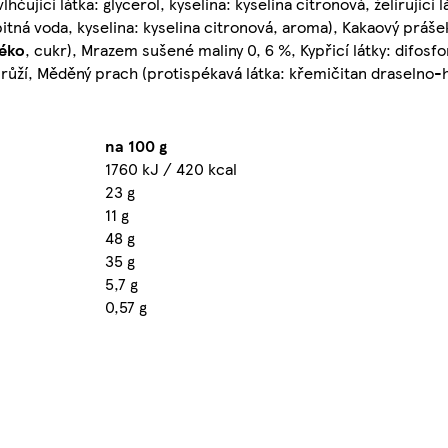
hčující látka: glycerol, kyselina: kyselina citronová, želírující 
 pitná voda, kyselina: kyselina citronová, aroma), Kakaový prá
éko
, cukr), Mrazem sušené maliny 0, 6 %, Kypřicí látky: difosfo
 růží, Měděný prach (protispékavá látka: křemičitan draselno-hli
na 100 g
1760 kJ / 420 kcal
23 g
11 g
48 g
35 g
5,7 g
0,57 g