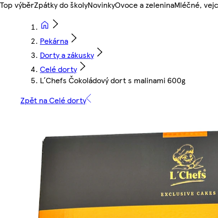
Top výběr
Zpátky do školy
Novinky
Ovoce a zelenina
Mléčné, vejc
Pekárna
Dorty a zákusky
Celé dorty
L´Chefs Čokoládový dort s malinami 600g
Zpět na Celé dorty