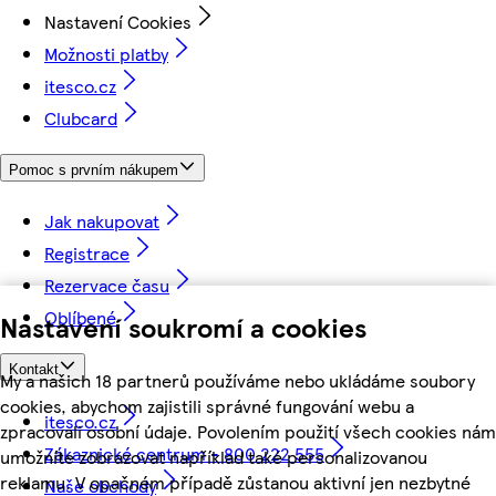
Nastavení Cookies
Možnosti platby
itesco.cz
Clubcard
Pomoc s prvním nákupem
Jak nakupovat
Registrace
Rezervace času
Oblíbené
Nastavení soukromí a cookies
Kontakt
My a našich 18 partnerů používáme nebo ukládáme soubory
cookies, abychom zajistili správné fungování webu a
itesco.cz
zpracovali osobní údaje. Povolením použití všech cookies nám
Zákaznické centrum - 800 222 555
umožníte zobrazovat například také personalizovanou
reklamu. V opačném případě zůstanou aktivní jen nezbytné
Naše obchody