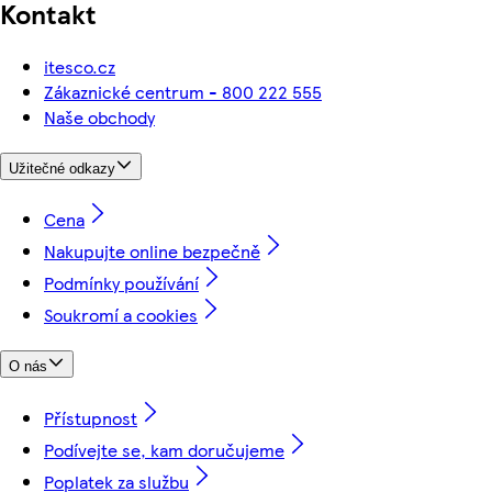
Kontakt
itesco.cz
Zákaznické centrum - 800 222 555
Naše obchody
Užitečné odkazy
Cena
Nakupujte online bezpečně
Podmínky používání
Soukromí a cookies
O nás
Přístupnost
Podívejte se, kam doručujeme
Poplatek za službu