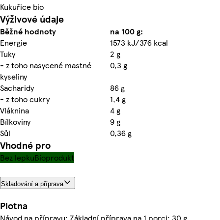
Kukuřice bio
Výživové údaje
Běžné hodnoty
na 100 g:
Energie
1573 kJ/376 kcal
Tuky
2 g
- z toho nasycené mastné
0,3 g
kyseliny
Sacharidy
86 g
- z toho cukry
1,4 g
Vláknina
4 g
Bílkoviny
9 g
Sůl
0,36 g
Vhodné pro
Bez lepku
Bioprodukt
Skladování a příprava
Plotna
Návod na přípravu: Základní příprava na 1 porci: 30 g