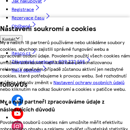
Jak nakupovat
Registrace
Rezervace času
Oblíbené
Nastavení soukromí a cookies
Kontakt
My a našich 18 partnerů používáme nebo ukládáme soubory
cookies, abychom zajistili správné fungování webu a
itesco.cz
zpracovali osobní údaje. Povolením použití všech cookies nám
Zákaznické centrum - 800 222 555
umožníte zobrazovat například také personalizovanou
reklamu. V opačném případě zůstanou aktivní jen nezbytné
Naše obchody
cookies, které potřebujeme k provozu webu. Své rozhodnutí
můžete kdykoliv změnit v
Nastavení ochrany osobních údajů
followUs
nebo kliknutím na odkaz Soukromí a cookies v patičce webu.
My a naši partneři zpracováváme údaje z
následujících důvodů
Povolením souborů cookies nám umožníte měřit efektivitu
zobrazeného obsahu a reklamy, vytvářet uživatelské statistiky,