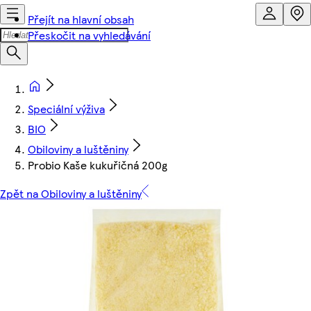
Přejít na hlavní obsah
Přeskočit na vyhledávání
Speciální výživa
BIO
Obiloviny a luštěniny
Probio Kaše kukuřičná 200g
Zpět na Obiloviny a luštěniny