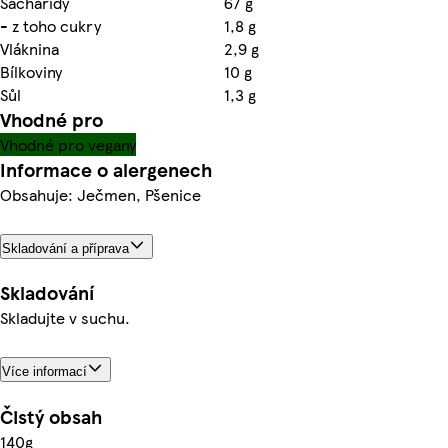
Sacharidy
67 g
- z toho cukry
1,8 g
Vláknina
2,9 g
Bílkoviny
10 g
Sůl
1,3 g
Vhodné pro
Vhodné pro vegany
Informace o alergenech
Obsahuje: Ječmen, Pšenice
Skladování a příprava
Skladování
Skladujte v suchu.
Více informací
Čistý obsah
140g