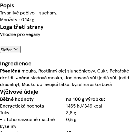
Popis
Trvanlivé pečivo - suchary.
Množství: 0.14kg
Loga třetí strany
Vhodné pro vegany
Složení
Ingredience
Pšeničná
mouka, Rostlinný olej slunečnicový, Cukr, Pekařské
droždí,
Ječná
sladová mouka, Jodidovaná sůl (jedlá sůl, jodid
draselný), Mouku upravující látka: kyselina askorbová
Výživové údaje
Běžné hodnoty
na 100 g výrobku:
Energetická hodnota
1465 kJ/346 kcal
Tuky
3,6 g
- z toho nasycené mastné
0,5 g
kyseliny