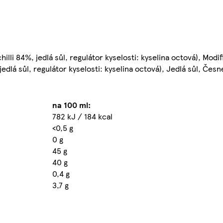
illi 84%, jedlá sůl, regulátor kyselosti: kyselina octová), Modi
dlá sůl, regulátor kyselosti: kyselina octová), Jedlá sůl, Česn
na 100 ml:
782 kJ / 184 kcal
<0,5 g
0 g
45 g
40 g
0,4 g
3,7 g