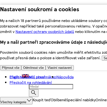
Nastavení soukromí a cookies
My a našich 18 partnerů používáme nebo ukládáme soubory coo
zobrazovat například také personalizovanou reklamu. V opačn
změnit v
Nastavení ochrany osobních údajů
nebo kliknutím na 
My a naši partneři zpracováváme údaje z následuj
Povolením souborů cookies nám umožníte měřit efektivitu zobr
používat přesná data o poloze a identifikovat vaše zařízení.
Se
Přijmout vše
Odmítnout vše
Vlastní nastavení
Přejít na hlavní obsah
English
Můj první nákup
Nápověda
Přeskočit na vyhledávání
Koupit teď
Oblíbené
Speciální nabídky
Online
Všechny kategorie