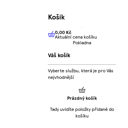
Košík
0,00 Kč
Aktuální cena košíku
0,00 Kč
Aktuální cena košíku
Pokladna
Váš košík
Vyberte službu, která je pro Vás
nejvhodnější
Prázdný košík
Tady uvidíte položky přidané do
košíku