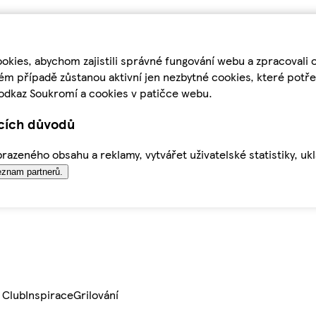
kies, abychom zajistili správné fungování webu a zpracovali 
ém případě zůstanou aktivní jen nezbytné cookies, které pot
odkaz Soukromí a cookies v patičce webu.
ících důvodů
azeného obsahu a reklamy, vytvářet uživatelské statistiky, uk
znam partnerů.
 Club
Inspirace
Grilování