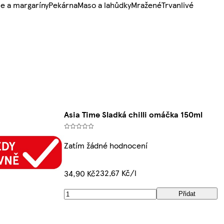
e a margaríny
Pekárna
Maso a lahůdky
Mražené
Trvanlivé
Asia Time Sladká chilli omáčka 150ml
Zatím žádné hodnocení
232,67 Kč/l
34,90 Kč
Přidat