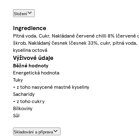
Složení
Ingredience
Pitná voda, Cukr, Nakládané červené chilli 8% (červené ch
škrob, Nakládaný česnek (česnek 33%, cukr, pitná voda, je
kyselina octová
Výživové údaje
Běžné hodnoty
Energetická hodnota
Tuky
- z toho nasycené mastné kyseliny
Sacharidy
- z toho cukry
Bílkoviny
Sůl
Skladování a příprava