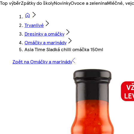
Top výběr
Zpátky do školy
Novinky
Ovoce a zelenina
Mléčné, vejc
Trvanlivé
Dresinky a omáčky
Omáčky a marinády
Asia Time Sladká chilli omáčka 150ml
Zpět na Omáčky a marinády