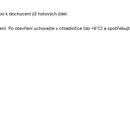
 k dochucení již hotových jídel.
í. Po otevření uchovejte v chladničce (do +6°C) a spotřebujt