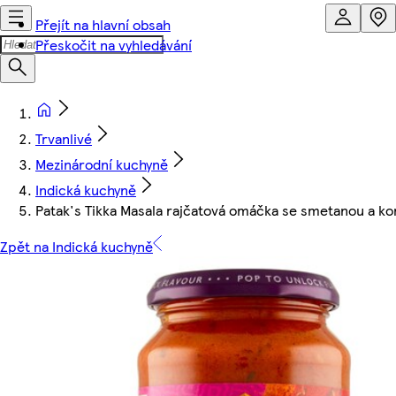
Přejít na hlavní obsah
Přeskočit na vyhledávání
Trvanlivé
Mezinárodní kuchyně
Indická kuchyně
Patak's Tikka Masala rajčatová omáčka se smetanou a k
Zpět na Indická kuchyně