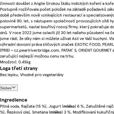
činnosti dovážet z Anglie širokou škálu indických koření a koř
Postupně rozšiřovala počet položek na základě požadavků záka
době především nově vznikajících restaurací a specializovaný
polovině 90. let, s nástupem společností provozujících sítě 
supermarketů, nastal bouřlivý rozvoj firmy, který pokračuje d
dnů. V roce 2022 jsme oslavili již 30 let našeho působení na 
jsme rádi, že díky nám si můžete užívat Asii ve Vaší kuchyni. V
výhradní dovozní práva klíčových značek EXOTIC FOOD, PEAR
(PRB) - cz.pearlriverbridge.com, PATAK´ S, ORIENT GOURMET a
zaručující nejlepší možnou cenu na trhu.
Množství: 0.45kg
Loga třetí strany
Bez lepku, Vhodné pro vegetariány
Složení
Ingredience
Pitná voda, Rajčata (15 %), Jogurt (
mléko
) 6 %, Zahuštěné rajč
%), Řepkový olej, Smetana (
mléko
) 3 %, Modifikovaný kukuřičn