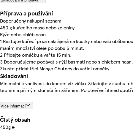
Skladování a příprava
Příprava a používání
Doporučený nákupní seznam
450 g kuřecího masa nebo zeleniny
Rýže nebo chléb naan
1 Restujte kuřecí prsa nakrájená na kostky nebo vaši oblíbenou
malém množství oleje po dobu 5 minut.
2 Přidejte omáčku a vařte 15 min.
3 Doporučujeme podávat s rýží basmati nebo s chlebem naan.
Zkuste přidat lžíci Mango Chutney do vařící omáčky.
Skladování
Minimální trvanlivost do konce: viz víčko. Skladujte v suchu, 
teplem a přímým slunečním zářením. Po otevření ihned spotř
Více informací
Čistý obsah
450g ℮