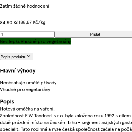
Zatím žádné hodnocení
188,67 Kč/kg
84,90 Kč
Přidat
Bez lepku
Vhodné pro vegetariány
Popis produktu
Hlavní výhody
Neobsahuje umělé přísady
Vhodné pro vegetariány
Popis
Hotová omáčka na vaření.
Společnost F.W.Tandoori s.r.o. byla založena roku 1992 s cílem 
době prázdné místo na českém trhu - segment asijských gas
specialit. Tato rodinná a ryze česká společnost začala na poč