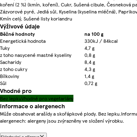
koření (2 %) (kmín, koření), Cukr, Sušená cibule, Česneková p
Zázvorové pyré, Jedlá sůl, Kyselina (kyselina mléčná), Paprikov
Kmín celý, Sušené listy koriandru
Výživové údaje
Běžné hodnoty
na 100 g
Energetická hodnota
330kJ / 84kcal
Tuky
4,7 g
z toho nasycené mastné kyseliny
0,8 g
Sacharidy
8,4 g
z toho cukry
4,3 g
Bílkoviny
1,4 g
Sůl
0,72 g
Vhodné pro
Bez lepku
Vhodné pro vegetariány
Informace o alergenech
Může obsahovat arašídy a skořápkové plody. Bez lepku.Inform
alergenech: alergeny jsou zvýrazněny ve složení výrobku.