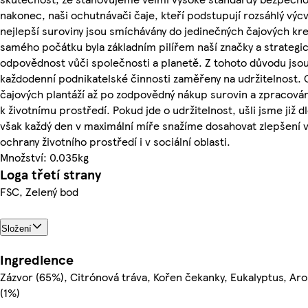
nakonec, naši ochutnávači čaje, kteří podstupují rozsáhlý výcvik
nejlepší suroviny jsou smíchávány do jedinečných čajových kre
samého počátku byla základním pilířem naší značky a strateg
odpovědnost vůči společnosti a planetě. Z tohoto důvodu jso
každodenní podnikatelské činnosti zaměřeny na udržitelnost. 
čajových plantáží až po zodpovědný nákup surovin a zpracování
k životnímu prostředí. Pokud jde o udržitelnost, ušli jsme již 
však každý den v maximální míře snažíme dosahovat zlepšení v 
ochrany životního prostředí i v sociální oblasti.
Množství: 0.035kg
Loga třetí strany
FSC, Zelený bod
Složení
Ingredience
Zázvor (65%), Citrónová tráva, Kořen čekanky, Eukalyptus, Ar
(1%)