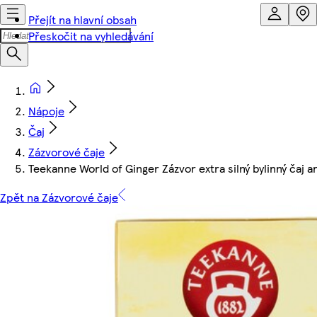
Přejít na hlavní obsah
Přeskočit na vyhledávání
Nápoje
Čaj
Zázvorové čaje
Teekanne World of Ginger Zázvor extra silný bylinný čaj a
Zpět na Zázvorové čaje