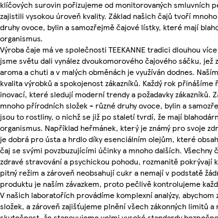
klíčových surovin pořizujeme od monitorovaných smluvních p
zajistili vysokou úroveň kvality. Základ našich čajů tvoří mnoh
druhy ovoce, bylin a samozřejmě čajové lístky, které mají blah
organismus.
Výroba čaje má ve společnosti TEEKANNE tradici dlouhou více 
jsme světu dali vynález dvoukomorového čajového sáčku, jež z
aroma a chuti a v malých obměnách je využíván dodnes. Naším
kvalita výrobků a spokojenost zákazníků. Každý rok přinášíme
inovací, které sledují moderní trendy a požadavky zákazníků. Z
mnoho přírodních složek - různé druhy ovoce, bylin a samozře
jsou to rostliny, o nichž se již po staletí tvrdí, že mají blahodá
organismus. Například heřmánek, který je známý pro svoje zdra
je dobrá pro ústa a hrdlo díky esenciálním olejům, které obsahu
čaj se svými povzbuzujícími účinky a mnoho dalších. Všechny
zdravé stravování a psychickou pohodu, rozmanitě pokrývají 
pitný režim a zároveň neobsahují cukr a nemají v podstatě žádn
produktu je naším závazkem, proto pečlivě kontrolujeme kaž
V našich laboratořích provádíme komplexní analýzy, abychom z
složek, a zároveň zajišťujeme plnění všech zákonných limitů 
skutečnost, že stanovujeme velmi vysoké standardy bezpečnos