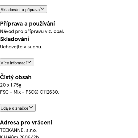
Skladování a příprava
Příprava a používání
Návod pro přípravu viz. obal.
Skladování
Uchovejte v suchu.
Více informací
Čistý obsah
20 x 1.75g
FSC - Mix - FSC® C112630.
Údaje o značce
Adresa pro vrácení
TEEKANNE, s.r.o.
K Hájům 2606/2b