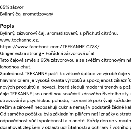
65% zázvor
Bylinný čaj aromatizovaný
Popis
Bylinný, zázvorový čaj, aromatizovaný, s příchutí citrónu.
www.teekanne.cz.
https://www.facebook.com/TEEKANNE.CZSK/.
Ginger extra strong - Pořádná zázvorová síla!
Tato čajová směs s 65% zázvorovou a se svěžím citronovým n
lahodnou chuť.
Společnost TEEKANNE patří k světové špičce ve výrobě čaje v
hlavním cílem je vysoká kvalita výrobků a spokojenost zákazní
nových produktů a inovací, které sledují moderní trendy a po
čaje TEEKANNE jsou nedílnou součástí zdravého životního styl
stravování a psychickou pohodu, rozmanitě pokrývají každode
režim a zároveň neobsahují cukr a nemají v podstatě žádné kal
Od samého počátku byla základním pilířem naší značky a stra
odpovědnost vůči společnosti a planetě. Každý den se v maxi
dosahovat zlepšení v oblasti udržitelnosti a ochrany životního