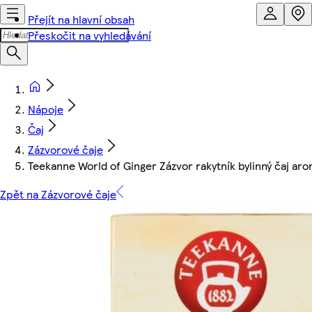
Přejít na hlavní obsah
Přeskočit na vyhledávání
Nápoje
Čaj
Zázvorové čaje
Teekanne World of Ginger Zázvor rakytník bylinný čaj aro
Zpět na Zázvorové čaje