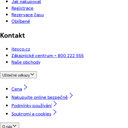
Jak nakupovat
Registrace
Rezervace času
Oblíbené
Kontakt
itesco.cz
Zákaznické centrum - 800 222 555
Naše obchody
Užitečné odkazy
Cena
Nakupujte online bezpečně
Podmínky používání
Soukromí a cookies
O nás