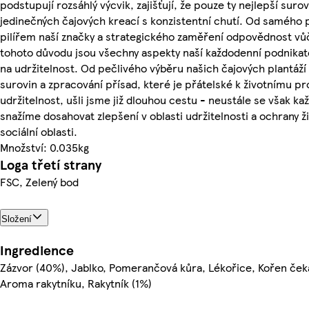
podstupují rozsáhlý výcvik, zajišťují, že pouze ty nejlepší sur
jedinečných čajových kreací s konzistentní chutí. Od samého 
pilířem naší značky a strategického zaměření odpovědnost vůč
tohoto důvodu jsou všechny aspekty naší každodenní podnikat
na udržitelnost. Od pečlivého výběru našich čajových plantáž
surovin a zpracování přísad, které je přátelské k životnímu pr
udržitelnost, ušli jsme již dlouhou cestu - neustále se však k
snažíme dosahovat zlepšení v oblasti udržitelnosti a ochrany ži
sociální oblasti.
Množství: 0.035kg
Loga třetí strany
FSC, Zelený bod
Složení
Ingredience
Zázvor (40%), Jablko, Pomerančová kůra, Lékořice, Kořen čeka
Aroma rakytníku, Rakytník (1%)