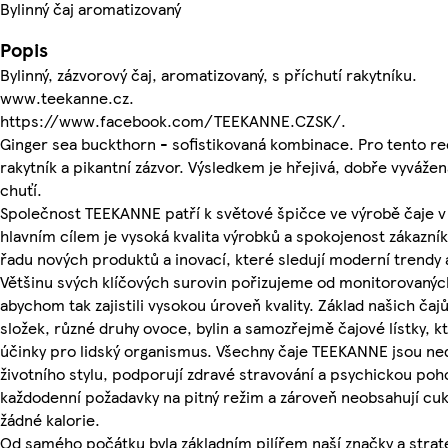
Bylinný čaj aromatizovaný
Popis
Bylinný, zázvorový čaj, aromatizovaný, s příchutí rakytníku.
www.teekanne.cz.
https://www.facebook.com/TEEKANNE.CZSK/.
Ginger sea buckthorn - sofistikovaná kombinace. Pro tento re
rakytník a pikantní zázvor. Výsledkem je hřejivá, dobře vyvážen
chuťí.
Společnost TEEKANNE patří k světové špičce ve výrobě čaje v
hlavním cílem je vysoká kvalita výrobků a spokojenost zákazní
řadu nových produktů a inovací, které sledují moderní trendy 
Většinu svých klíčových surovin pořizujeme od monitorovanýc
abychom tak zajistili vysokou úroveň kvality. Základ našich ča
složek, různé druhy ovoce, bylin a samozřejmě čajové lístky, k
účinky pro lidský organismus. Všechny čaje TEEKANNE jsou ne
životního stylu, podporují zdravé stravování a psychickou poh
každodenní požadavky na pitný režim a zároveň neobsahují cuk
žádné kalorie.
Od samého počátku byla základním pilířem naší značky a stra