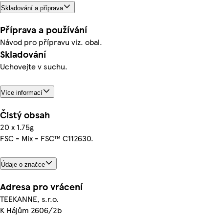
Skladování a příprava
Příprava a používání
Návod pro přípravu viz. obal.
Skladování
Uchovejte v suchu.
Více informací
Čistý obsah
20 x 1.75g
FSC - Mix - FSC™ C112630.
Údaje o značce
Adresa pro vrácení
TEEKANNE, s.r.o.
K Hájům 2606/2b