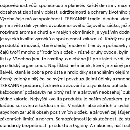
odpovědnost vůči společnosti a planetě. Každý den se v maxi
dosahovat zlepšení v oblasti udržitelnosti a ochrany životního 
Výroba čaje má ve společnosti TEEKANNE tradici dlouhou více 
jsme světu dali vynález dvoukomorového čajového sáčku, jež 
rozvinutí aroma a chuti a v malých obměnách je využíván dod
je vysoká kvalita výrobků a spokojenost zákazníků. Každý rok 
produktů a inovací, které sledují moderní trendy a požadavky 
čajů tvoří mnoho přírodních složek - různé druhy ovoce, byli
lístky. Všechno jsou to rostliny, o nichž se již po staletí tvrdí,
pro lidský organismus. Například heřmánek, který je známý pro
šalvěj, která je dobrá pro ústa a hrdlo díky esenciálním olejů
černý, zelený a bílý čaj se svými povzbuzujícími účinky a mnoh
TEEKANNE podporují zdravé stravování a psychickou pohodu, 
každodenní požadavky na pitný režim a zároveň neobsahují cuk
žádné kalorie. Nejvyšší kvalita produktu je naším závazkem, p
každou surovinu a každou směs. V našich laboratořích provád
abychom zaručili obsah pozitivních složek, a zároveň zajišťuj
zákonných limitů a norem. Samozřejmostí je skutečnost, že s
standardy bezpečnosti produktu a hygieny. A nakonec, naši och