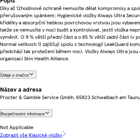
Popis
Díky až 12hodinové ochraně nemusíte dělat kompromisy a spok
přerušovaným spánkem: Hygienické vložky Always Ultra Secure 
křidélky a absorpční hebkou povrchovou vrstvou jsou vybaven
takže se nemusíte v noci budit a kontrolovat, jestli vložka n
vyměnit. O 9 % větší přední část a o 85 % větší zadní část (v p
Normal velikosti 1) zajišťují spolu s technologií LeakGuard ko
předchází tak protečení během noci. Vložky Always Ultra jsou
organizací Skin Health Alliance.
Údaje o značce
Název a adresa
Procter & Gamble Service Gmbh, 65823 Schwalbach am Taun
Bezpečnostní informace
Not Applicable
Zobrazit vše Klasické vložky