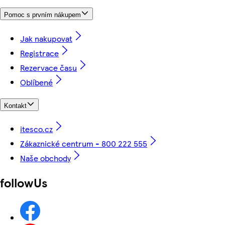
Pomoc s prvním nákupem
Jak nakupovat
Registrace
Rezervace času
Oblíbené
Kontakt
itesco.cz
Zákaznické centrum - 800 222 555
Naše obchody
followUs