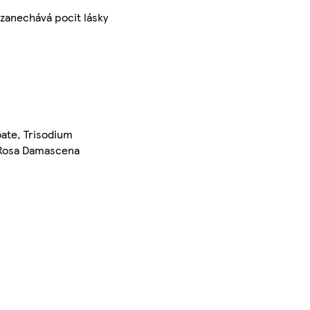
 zanechává pocit lásky
oate, Trisodium
, Rosa Damascena