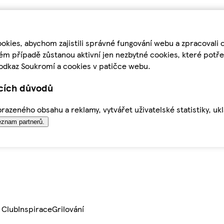
kies, abychom zajistili správné fungování webu a zpracovali 
ém případě zůstanou aktivní jen nezbytné cookies, které pot
odkaz Soukromí a cookies v patičce webu.
ících důvodů
azeného obsahu a reklamy, vytvářet uživatelské statistiky, uk
znam partnerů.
 Club
Inspirace
Grilování