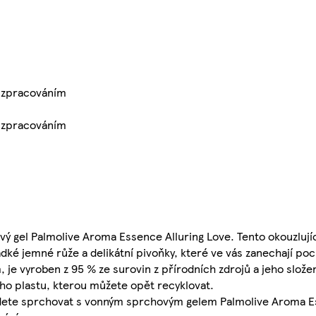
m zpracováním
m zpracováním
ový gel Palmolive Aroma Essence Alluring Love. Tento okouzlujíc
dké jemné růže a delikátní pivoňky, které ve vás zanechají poci
 je vyroben z 95 % ze surovin z přírodních zdrojů a jeho složen
ého plastu, kterou můžete opět recyklovat.
budete sprchovat s vonným sprchovým gelem Palmolive Aroma 