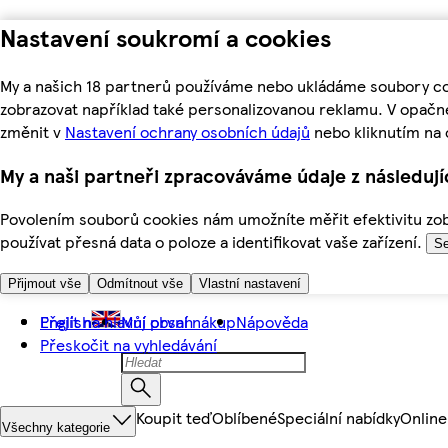
Nastavení soukromí a cookies
My a našich 18 partnerů používáme nebo ukládáme soubory coo
zobrazovat například také personalizovanou reklamu. V opačn
změnit v
Nastavení ochrany osobních údajů
nebo kliknutím na 
My a naši partneři zpracováváme údaje z následuj
Povolením souborů cookies nám umožníte měřit efektivitu zobr
používat přesná data o poloze a identifikovat vaše zařízení.
Se
Přijmout vše
Odmítnout vše
Vlastní nastavení
Přejít na hlavní obsah
English
Můj první nákup
Nápověda
Přeskočit na vyhledávání
Koupit teď
Oblíbené
Speciální nabídky
Online
Všechny kategorie