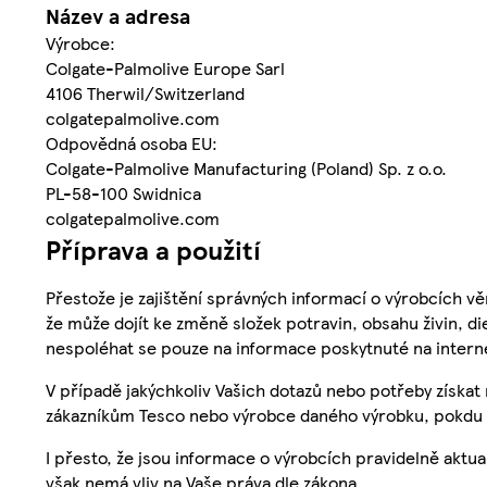
Název a adresa
Výrobce:
Colgate-Palmolive Europe Sarl
4106 Therwil/Switzerland
colgatepalmolive.com
Odpovědná osoba EU:
Colgate-Palmolive Manufacturing (Poland) Sp. z o.o.
PL-58-100 Swidnica
colgatepalmolive.com
Příprava a použití
Přestože je zajištění správných informací o výrobcích vě
že může dojít ke změně složek potravin, obsahu živin, di
nespoléhat se pouze na informace poskytnuté na intern
V případě jakýchkoliv Vašich dotazů nebo potřeby získat
zákazníkům Tesco nebo výrobce daného výrobku, pokdu 
I přesto, že jsou informace o výrobcích pravidelně akt
však nemá vliv na Vaše práva dle zákona.