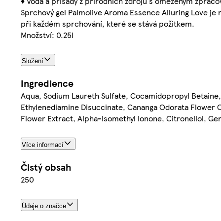
♦ Voda a přísady z přírodních zdrojů s omezeným zpraco
Sprchový gel Palmolive Aroma Essence Alluring Love je my
při každém sprchování, které se stává požitkem.
Množství: 0.25l
Složení
Ingredience
Aqua, Sodium Laureth Sulfate, Cocamidopropyl Betaine, 
Ethylenediamine Disuccinate, Cananga Odorata Flower O
Flower Extract, Alpha-Isomethyl Ionone, Citronellol, Ger
Více informací
Čistý obsah
250
Údaje o značce