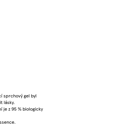
í sprchový gel byl
t lásky.
í je z 95 % biologicky
Essence.