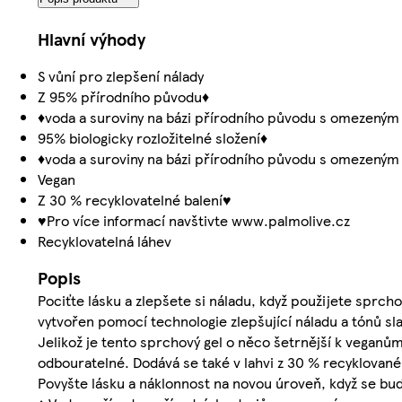
Hlavní výhody
S vůní pro zlepšení nálady
Z 95% přírodního původu♦
♦voda a suroviny na bázi přírodního původu s omezený
95% biologicky rozložitelné složení♦
♦voda a suroviny na bázi přírodního původu s omezený
Vegan
Z 30 % recyklovatelné balení♥
♥Pro více informací navštivte www.palmolive.cz
Recyklovatelná láhev
Popis
Pociťte lásku a zlepšete si náladu, když použijete sprch
vytvořen pomocí technologie zlepšující náladu a tónů sla
Jelikož je tento sprchový gel o něco šetrnější k veganům,
odbouratelné. Dodává se také v lahvi z 30 % recyklovan
Povyšte lásku a náklonnost na novou úroveň, když se 