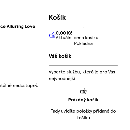
Košík
ce Alluring Love
0,00 Kč
Aktuální cena košíku
0,00 Kč
Aktuální cena košíku
Pokladna
Váš košík
Vyberte službu, která je pro Vás
nejvhodnější
tálně nedostupný.
Prázdný košík
Tady uvidíte položky přidané do
košíku