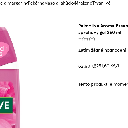
e a margaríny
Pekárna
Maso a lahůdky
Mražené
Trvanlivé
Palmolive Aroma Essen
sprchový gel 250 ml
Zatím žádné hodnocení
251,60 Kč/l
62,90 Kč
Tento produkt je momen