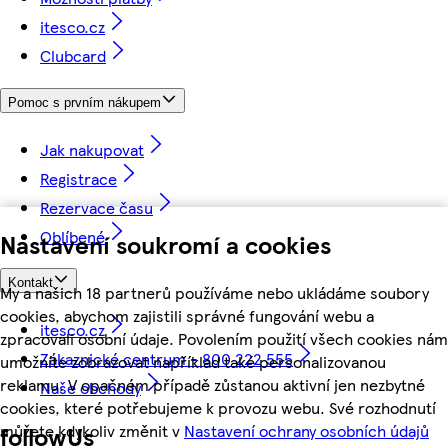
itesco.cz
Clubcard
Pomoc s prvním nákupem
Jak nakupovat
Registrace
Rezervace času
Oblíbené
Nastavení soukromí a cookies
Kontakt
My a našich 18 partnerů používáme nebo ukládáme soubory
cookies, abychom zajistili správné fungování webu a
itesco.cz
zpracovali osobní údaje. Povolením použití všech cookies nám
Zákaznické centrum - 800 222 555
umožníte zobrazovat například také personalizovanou
reklamu. V opačném případě zůstanou aktivní jen nezbytné
Naše obchody
cookies, které potřebujeme k provozu webu. Své rozhodnutí
můžete kdykoliv změnit v
Nastavení ochrany osobních údajů
followUs