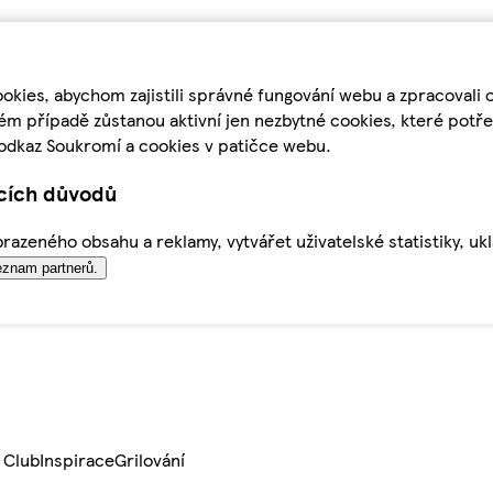
kies, abychom zajistili správné fungování webu a zpracovali 
ém případě zůstanou aktivní jen nezbytné cookies, které pot
odkaz Soukromí a cookies v patičce webu.
ících důvodů
azeného obsahu a reklamy, vytvářet uživatelské statistiky, uk
znam partnerů.
 Club
Inspirace
Grilování