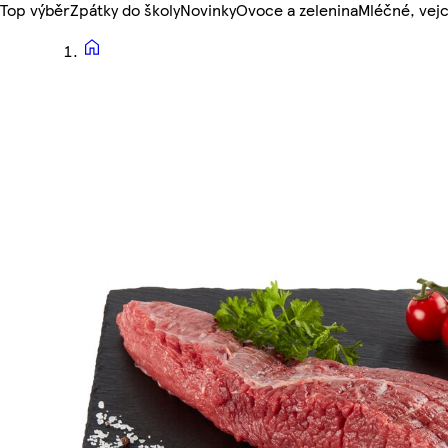
Top výběr
Zpátky do školy
Novinky
Ovoce a zelenina
Mléčné, vejc