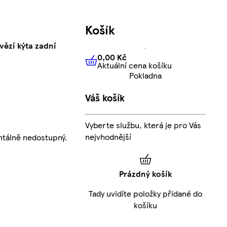
Košík
vězí kýta zadní
0,00 Kč
Aktuální cena košíku
0,00 Kč
Aktuální cena košíku
Pokladna
Váš košík
Vyberte službu, která je pro Vás
nejvhodnější
tálně nedostupný.
Prázdný košík
Tady uvidíte položky přidané do
košíku