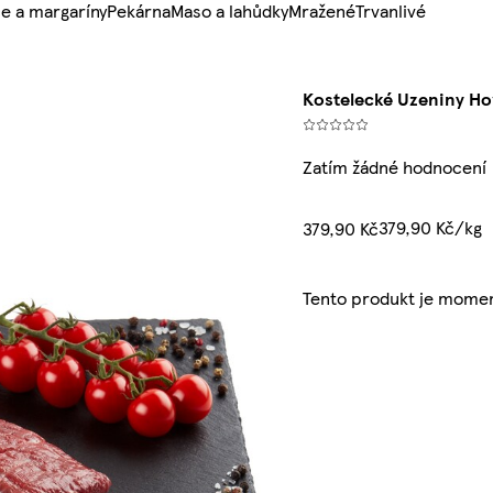
e a margaríny
Pekárna
Maso a lahůdky
Mražené
Trvanlivé
Kostelecké Uzeniny Ho
Zatím žádné hodnocení
379,90 Kč/kg
379,90 Kč
Tento produkt je momen