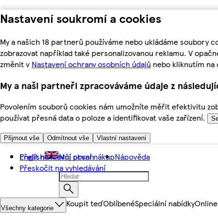
Nastavení soukromí a cookies
My a našich 18 partnerů používáme nebo ukládáme soubory coo
zobrazovat například také personalizovanou reklamu. V opačn
změnit v
Nastavení ochrany osobních údajů
nebo kliknutím na 
My a naši partneři zpracováváme údaje z následuj
Povolením souborů cookies nám umožníte měřit efektivitu zobr
používat přesná data o poloze a identifikovat vaše zařízení.
Se
Přijmout vše
Odmítnout vše
Vlastní nastavení
Přejít na hlavní obsah
English
Můj první nákup
Nápověda
Přeskočit na vyhledávání
Koupit teď
Oblíbené
Speciální nabídky
Online
Všechny kategorie