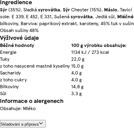
Ingredience
Sýr
(35%), Sladká
syrovátka
,
Sýr
Chester (15%),
Máslo
, Tavicí
sole: E 339, E 452, E 331, Sušená
syrovátka
, Jedlá sůl,
Mléčné
bílkoviny, Barviva: paprikový extrakt, karoteny, 45% tuk v sušin
Obsah sušiny 48%
Výživové údaje
Běžné hodnoty
100 g výrobku obsahuje:
Energie
1134 kJ / 273 kcal
Tuky
22,0 g
z toho nasycené mastné kyseliny
15,0 g
Sacharidy
4,0 g
z toho cukry
4,0 g
Bílkoviny
14,8 g
Sůl
3,3 g
Informace o alergenech
Obsahuje: Mléko
Skladování a příprava