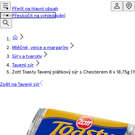
Přejít na hlavní obsah
Přeskočit na vyhledávání
Mléčné, vejce a margaríny
Sýry a tvarohy
Tavený sýr
Zott Toasty Tavený plátkový sýr s Chesterem 8 x 18,75g (
Zpět na Tavený sýr