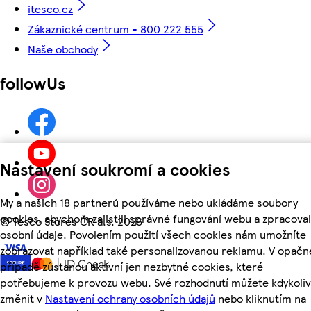
itesco.cz
Zákaznické centrum - 800 222 555
Naše obchody
followUs
Nastavení soukromí a cookies
My a našich 18 partnerů používáme nebo ukládáme soubory
cookies, abychom zajistili správné fungování webu a zpracoval
©
Tesco Stores ČR a.s. 2026
osobní údaje. Povolením použití všech cookies nám umožníte
zobrazovat například také personalizovanou reklamu. V opač
případě zůstanou aktivní jen nezbytné cookies, které
potřebujeme k provozu webu. Své rozhodnutí můžete kdykoliv
změnit v
Nastavení ochrany osobních údajů
nebo kliknutím na