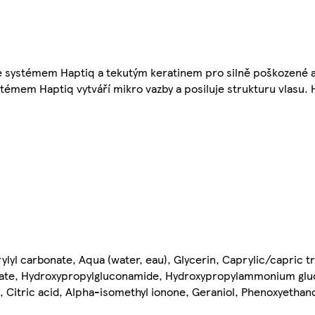
e systémem Haptiq a tekutým keratinem pro silně poškozené a
témem Haptiq vytváří mikro vazby a posiluje strukturu vlasu.
rylyl carbonate, Aqua (water, eau), Glycerin, Caprylic/capric t
coate, Hydroxypropylgluconamide, Hydroxypropylammonium glu
e, Citric acid, Alpha-isomethyl ionone, Geraniol, Phenoxyethano