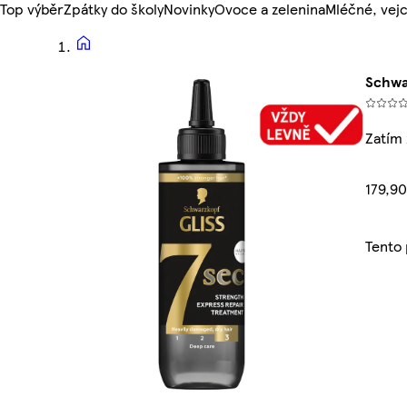
Top výběr
Zpátky do školy
Novinky
Ovoce a zelenina
Mléčné, vejc
Schwa
Zatím
179,90
Tento