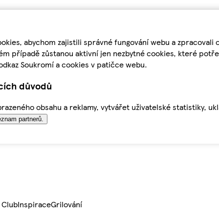
kies, abychom zajistili správné fungování webu a zpracovali 
ém případě zůstanou aktivní jen nezbytné cookies, které pot
odkaz Soukromí a cookies v patičce webu.
ících důvodů
azeného obsahu a reklamy, vytvářet uživatelské statistiky, uk
znam partnerů.
 Club
Inspirace
Grilování