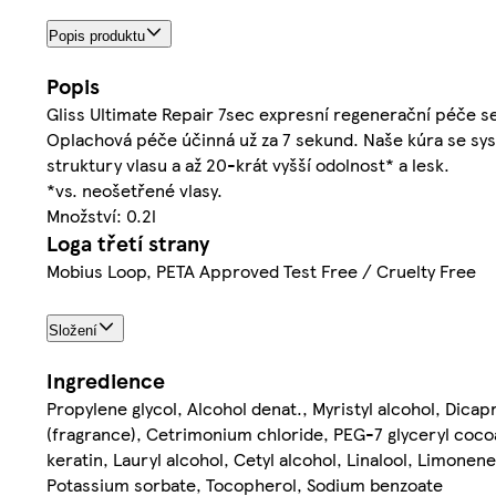
Popis produktu
Popis
Gliss Ultimate Repair 7sec expresní regenerační péče s
Oplachová péče účinná už za 7 sekund. Naše kúra se sys
struktury vlasu a až 20-krát vyšší odolnost* a lesk.
*vs. neošetřené vlasy.
Množství: 0.2l
Loga třetí strany
Mobius Loop, PETA Approved Test Free / Cruelty Free
Složení
Ingredience
Propylene glycol, Alcohol denat., Myristyl alcohol, Dicap
(fragrance), Cetrimonium chloride, PEG-7 glyceryl co
keratin, Lauryl alcohol, Cetyl alcohol, Linalool, Limonen
Potassium sorbate, Tocopherol, Sodium benzoate