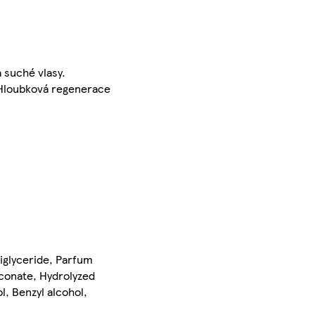
 suché vlasy.
 Hloubková regenerace
riglyceride, Parfum
conate, Hydrolyzed
l, Benzyl alcohol,