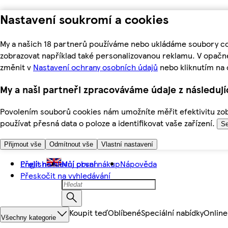
Nastavení soukromí a cookies
My a našich 18 partnerů používáme nebo ukládáme soubory coo
zobrazovat například také personalizovanou reklamu. V opačn
změnit v
Nastavení ochrany osobních údajů
nebo kliknutím na 
My a naši partneři zpracováváme údaje z následuj
Povolením souborů cookies nám umožníte měřit efektivitu zobr
používat přesná data o poloze a identifikovat vaše zařízení.
Se
Přijmout vše
Odmítnout vše
Vlastní nastavení
Přejít na hlavní obsah
English
Můj první nákup
Nápověda
Přeskočit na vyhledávání
Koupit teď
Oblíbené
Speciální nabídky
Online
Všechny kategorie