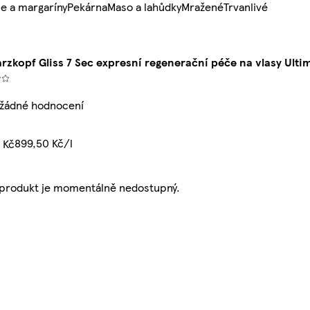
e a margaríny
Pekárna
Maso a lahůdky
Mražené
Trvanlivé
rzkopf Gliss 7 Sec expresní regenerační péče na vlasy Ulti
 žádné hodnocení
899,50 Kč/l
 Kč
 produkt je momentálně nedostupný.