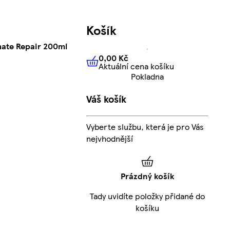
Košík
mate Repair 200ml
0,00 Kč
Aktuální cena košíku
0,00 Kč
Aktuální cena košíku
Pokladna
Váš košík
Vyberte službu, která je pro Vás
nejvhodnější
Prázdný košík
Tady uvidíte položky přidané do
košíku