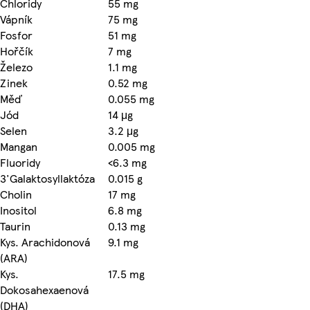
Chloridy
55 mg
Vápník
75 mg
Fosfor
51 mg
Hořčík
7 mg
Železo
1.1 mg
Zinek
0.52 mg
Měď
0.055 mg
Jód
14 μg
Selen
3.2 μg
Mangan
0.005 mg
Fluoridy
<6.3 mg
3'Galaktosyllaktóza
0.015 g
Cholin
17 mg
Inositol
6.8 mg
Taurin
0.13 mg
Kys. Arachidonová
9.1 mg
(ARA)
Kys.
17.5 mg
Dokosahexaenová
(DHA)