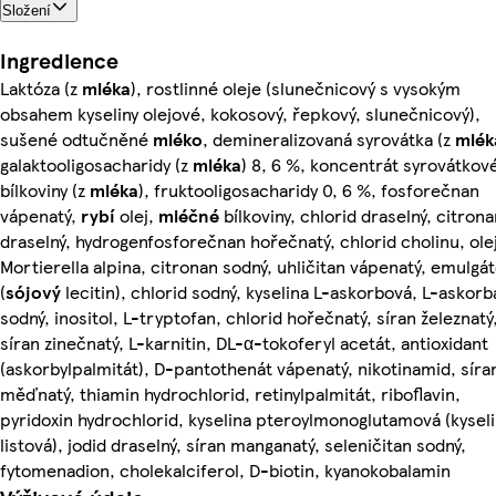
Složení
Ingredience
Laktóza (z
mléka
), rostlinné oleje (slunečnicový s vysokým
obsahem kyseliny olejové, kokosový, řepkový, slunečnicový),
sušené odtučněné
mléko
, demineralizovaná syrovátka (z
mlék
galaktooligosacharidy (z
mléka
) 8, 6 %, koncentrát syrovátkov
bílkoviny (z
mléka
), fruktooligosacharidy 0, 6 %, fosforečnan
vápenatý,
rybí
olej,
mléčné
bílkoviny, chlorid draselný, citron
draselný, hydrogenfosforečnan hořečnatý, chlorid cholinu, olej
Mortierella alpina, citronan sodný, uhličitan vápenatý, emulgá
(
sójový
lecitin), chlorid sodný, kyselina L-askorbová, L-askorb
sodný, inositol, L-tryptofan, chlorid hořečnatý, síran železnatý
síran zinečnatý, L-karnitin, DL-α-tokoferyl acetát, antioxidant
(askorbylpalmitát), D-pantothenát vápenatý, nikotinamid, síra
měďnatý, thiamin hydrochlorid, retinylpalmitát, riboflavin,
pyridoxin hydrochlorid, kyselina pteroylmonoglutamová (kysel
listová), jodid draselný, síran manganatý, seleničitan sodný,
fytomenadion, cholekalciferol, D-biotin, kyanokobalamin