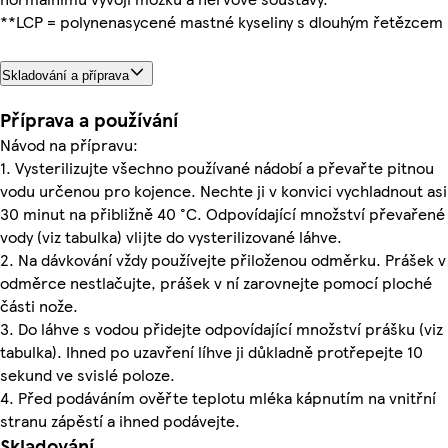
**LCP = polynenasycené mastné kyseliny s dlouhým řetězcem
Skladování a příprava
Příprava a používání
Návod na přípravu:
1. Vysterilizujte všechno používané nádobí a převařte pitnou
vodu určenou pro kojence. Nechte ji v konvici vychladnout asi
30 minut na přibližně 40 °C. Odpovídající množství převařené
vody (viz tabulka) vlijte do vysterilizované láhve.
2. Na dávkování vždy používejte přiloženou odměrku. Prášek v
odměrce nestlačujte, prášek v ní zarovnejte pomocí ploché
části nože.
3. Do láhve s vodou přidejte odpovídající množství prášku (viz
tabulka). Ihned po uzavření líhve ji důkladně protřepejte 10
sekund ve svislé poloze.
4. Před podáváním ověřte teplotu mléka kápnutím na vnitřní
stranu zápěstí a ihned podávejte.
Skladování