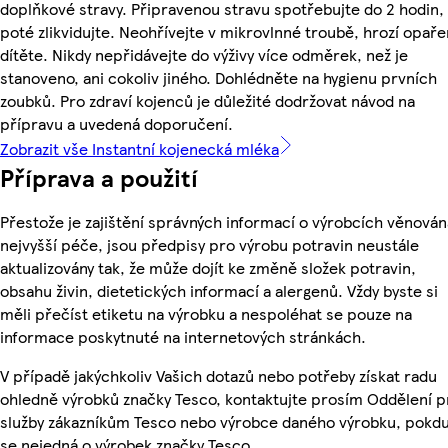
doplňkové stravy. Připravenou stravu spotřebujte do 2 hodin,
poté zlikvidujte. Neohřívejte v mikrovlnné troubě, hrozí opaře
dítěte. Nikdy nepřidávejte do výživy více odměrek, než je
stanoveno, ani cokoliv jiného. Dohlédněte na hygienu prvních
zoubků. Pro zdraví kojenců je důležité dodržovat návod na
přípravu a uvedená doporučení.
Zobrazit vše Instantní kojenecká mléka
Příprava a použití
Přestože je zajištění správných informací o výrobcích věnován
nejvyšší péče, jsou předpisy pro výrobu potravin neustále
aktualizovány tak, že může dojít ke změně složek potravin,
obsahu živin, dietetických informací a alergenů. Vždy byste si
měli přečíst etiketu na výrobku a nespoléhat se pouze na
informace poskytnuté na internetových stránkách.
V případě jakýchkoliv Vašich dotazů nebo potřeby získat radu
ohledně výrobků značky Tesco, kontaktujte prosím Oddělení p
služby zákazníkům Tesco nebo výrobce daného výrobku, pokd
se nejedná o výrobek značky Tesco.