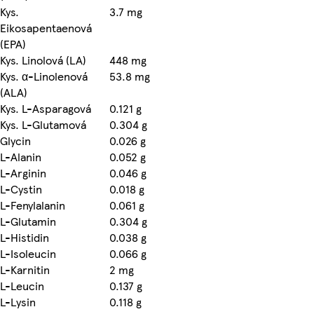
Kys.
3.7 mg
Eikosapentaenová
(EPA)
Kys. Linolová (LA)
448 mg
Kys. α-Linolenová
53.8 mg
(ALA)
Kys. L-Asparagová
0.121 g
Kys. L-Glutamová
0.304 g
Glycin
0.026 g
L-Alanin
0.052 g
L-Arginin
0.046 g
L-Cystin
0.018 g
L-Fenylalanin
0.061 g
L-Glutamin
0.304 g
L-Histidin
0.038 g
L-Isoleucin
0.066 g
L-Karnitin
2 mg
L-Leucin
0.137 g
L-Lysin
0.118 g