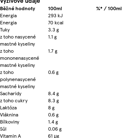
Výživové údaje
Běžné hodnoty
100ml
%* / 100ml
Energia
293 kJ
Energia
70 kcal
Tuky
3.3 g
z toho nasycené
1.1 g
mastné kyseliny
z toho
1.7 g
mononenasycené
mastné kyseliny
z toho
0.6 g
polynenasycené
mastné kyseliny
Sacharidy
8.4 g
z toho cukry
8.3 g
Laktóza
8 g
Vláknina
0.6 g
Bílkoviny
1.4 g
Sůl
0.06 g
Vitamin A
61 μg