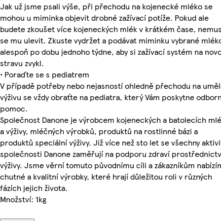
Jak už jsme psali výše, při přechodu na kojenecké mléko se
mohou u miminka objevit drobné zažívací potíže. Pokud ale
budete zkoušet více kojeneckých mlék v krátkém čase, nemus
se mu ulevit. Zkuste vydržet a podávat miminku vybrané mlék
alespoň po dobu jednoho týdne, aby si zažívací systém na nov
stravu zvykl.
• Poraďte se s pediatrem
V případě potřeby nebo nejasností ohledně přechodu na umě
výživu se vždy obraťte na pediatra, který Vám poskytne odbor
pomoc.
Společnost Danone je výrobcem kojeneckých a batolecích ml
a výživy, mléčných výrobků, produktů na rostlinné bázi a
produktů speciální výživy. Již více než sto let se všechny aktivi
společnosti Danone zaměřují na podporu zdraví prostřednict
výživy. Jsme věrní tomuto původnímu cíli a zákazníkům nabíz
chutné a kvalitní výrobky, které hrají důležitou roli v různých
fázích jejich života.
Množství: 1kg