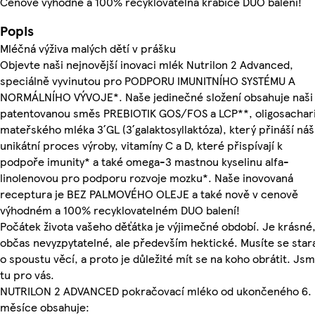
Cenově výhodné a 100% recyklovatelná krabice DUO balení!
Popis
Mléčná výživa malých dětí v prášku
Objevte naši nejnovější inovaci mlék Nutrilon 2 Advanced,
speciálně vyvinutou pro PODPORU IMUNITNÍHO SYSTÉMU A
NORMÁLNÍHO VÝVOJE*. Naše jedinečné složení obsahuje naši
patentovanou směs PREBIOTIK GOS/FOS a LCP**, oligosachar
mateřského mléka 3´GL (3´galaktosyllaktóza), který přináší náš
unikátní proces výroby, vitamíny C a D, které přispívají k
podpoře imunity* a také omega-3 mastnou kyselinu alfa-
linolenovou pro podporu rozvoje mozku*. Naše inovovaná
receptura je BEZ PALMOVÉHO OLEJE a také nově v cenově
výhodném a 100% recyklovatelném DUO balení!
Počátek života vašeho děťátka je výjimečné období. Je krásné
občas nevyzpytatelné, ale především hektické. Musíte se star
o spoustu věcí, a proto je důležité mít se na koho obrátit. Js
tu pro vás.
NUTRILON 2 ADVANCED pokračovací mléko od ukončeného 6.
měsíce obsahuje: