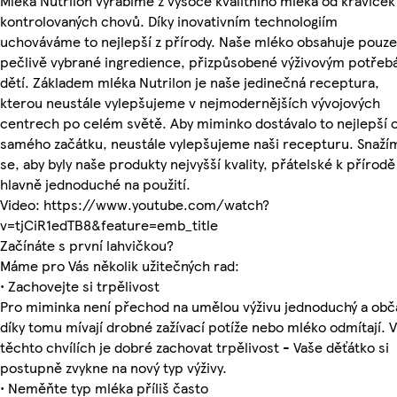
Mléka Nutrilon vyrábíme z vysoce kvalitního mléka od kraviček
kontrolovaných chovů. Díky inovativním technologiím
uchováváme to nejlepší z přírody. Naše mléko obsahuje pouze
pečlivě vybrané ingredience, přizpůsobené výživovým potře
dětí. Základem mléka Nutrilon je naše jedinečná receptura,
kterou neustále vylepšujeme v nejmodernějších vývojových
centrech po celém světě. Aby miminko dostávalo to nejlepší 
samého začátku, neustále vylepšujeme naši recepturu. Snaží
se, aby byly naše produkty nejvyšší kvality, přátelské k přírodě
hlavně jednoduché na použití.
Video: https://www.youtube.com/watch?
v=tjCiR1edTB8&feature=emb_title
Začínáte s první lahvičkou?
Máme pro Vás několik užitečných rad:
• Zachovejte si trpělivost
Pro miminka není přechod na umělou výživu jednoduchý a obč
díky tomu mívají drobné zažívací potíže nebo mléko odmítají. V
těchto chvílích je dobré zachovat trpělivost - Vaše děťátko si
postupně zvykne na nový typ výživy.
• Neměňte typ mléka příliš často