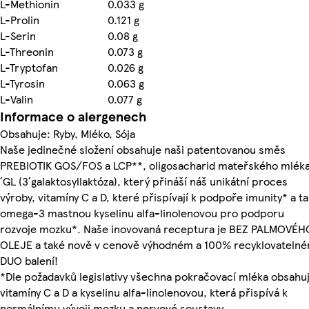
L-Methionin
0.033 g
L-Prolin
0.121 g
L-Serin
0.08 g
L-Threonin
0.073 g
L-Tryptofan
0.026 g
L-Tyrosin
0.063 g
L-Valin
0.077 g
Informace o alergenech
Obsahuje: Ryby, Mléko, Sója
Naše jedinečné složení obsahuje naši patentovanou směs
PREBIOTIK GOS/FOS a LCP**, oligosacharid mateřského mléka
´GL (3´galaktosyllaktóza), který přináší náš unikátní proces
výroby, vitamíny C a D, které přispívají k podpoře imunity* a t
omega-3 mastnou kyselinu alfa-linolenovou pro podporu
rozvoje mozku*. Naše inovovaná receptura je BEZ PALMOVÉH
OLEJE a také nově v cenově výhodném a 100% recyklovateln
DUO balení!
*Dle požadavků legislativy všechna pokračovací mléka obsahuj
vitamíny C a D a kyselinu alfa-linolenovou, která přispívá k
normálnímu vývoji mozku a nervové soustavy.