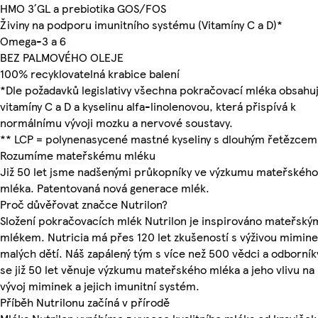
HMO 3´GL a prebiotika GOS/FOS
Živiny na podporu imunitního systému (Vitamíny C a D)*
Omega-3 a 6
BEZ PALMOVÉHO OLEJE
100% recyklovatelná krabice balení
*Dle požadavků legislativy všechna pokračovací mléka obsahuj
vitamíny C a D a kyselinu alfa-linolenovou, která přispívá k
normálnímu vývoji mozku a nervové soustavy.
** LCP = polynenasycené mastné kyseliny s dlouhým řetězcem
Rozumíme mateřskému mléku
Již 50 let jsme nadšenými průkopníky ve výzkumu mateřského
mléka. Patentovaná nová generace mlék.
Proč důvěřovat značce Nutrilon?
Složení pokračovacích mlék Nutrilon je inspirováno mateřský
mlékem. Nutricia má přes 120 let zkušeností s výživou mimine
malých dětí. Náš zapálený tým s více než 500 vědci a odborník
se již 50 let věnuje výzkumu mateřského mléka a jeho vlivu na
vývoj miminek a jejich imunitní systém.
Příběh Nutrilonu začíná v přírodě