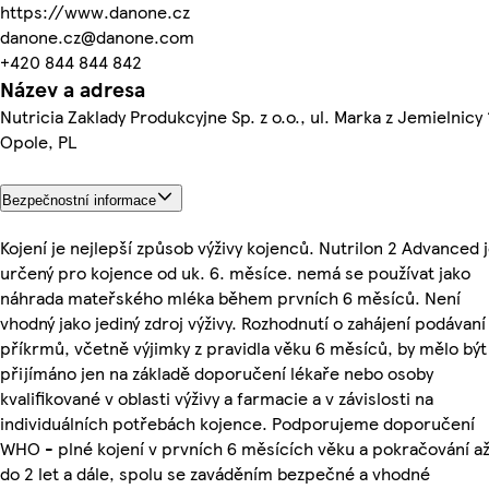
https://www.danone.cz
danone.cz@danone.com
+420 844 844 842
Název a adresa
Nutricia Zaklady Produkcyjne Sp. z o.o., ul. Marka z Jemielnicy 
Opole, PL
Bezpečnostní informace
Kojení je nejlepší způsob výživy kojenců. Nutrilon 2 Advanced 
určený pro kojence od uk. 6. měsíce. nemá se používat jako
náhrada mateřského mléka během prvních 6 měsíců. Není
vhodný jako jediný zdroj výživy. Rozhodnutí o zahájení podávaní
příkrmů, včetně výjimky z pravidla věku 6 měsíců, by mělo být
přijímáno jen na základě doporučení lékaře nebo osoby
kvalifikované v oblasti výživy a farmacie a v závislosti na
individuálních potřebách kojence. Podporujeme doporučení
WHO - plné kojení v prvních 6 měsících věku a pokračování a
do 2 let a dále, spolu se zaváděním bezpečné a vhodné