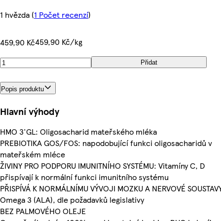
1 hvězda
(
1 Počet recenzí
)
459,90 Kč/kg
459,90 Kč
Přidat
Popis produktu
Hlavní výhody
HMO 3'GL: Oligosacharid mateřského mléka
PREBIOTIKA GOS/FOS: napodobující funkci oligosacharidů v
mateřském mléce
ŽIVINY PRO PODPORU IMUNITNÍHO SYSTÉMU: Vitamíny C, D
přispívají k normální funkci imunitního systému
PŘISPÍVÁ K NORMÁLNÍMU VÝVOJI MOZKU A NERVOVÉ SOUSTAVY
Omega 3 (ALA), dle požadavků legislativy
BEZ PALMOVÉHO OLEJE