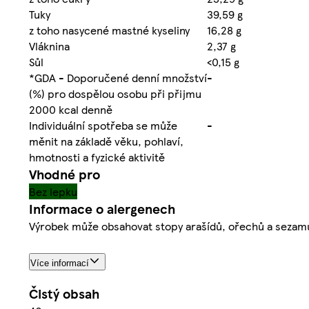
Tuky
39,59 g
z toho nasycené mastné kyseliny
16,28 g
Vláknina
2,37 g
Sůl
<0,15 g
*GDA - Doporučené denní množství
-
(%) pro dospělou osobu při přijmu
2000 kcal denně
Individuální spotřeba se může
-
měnit na základě věku, pohlaví,
hmotnosti a fyzické aktivitě
Vhodné pro
Bez lepku
Informace o alergenech
Výrobek může obsahovat stopy arašídů, ořechů a sezam
Více informací
Čistý obsah