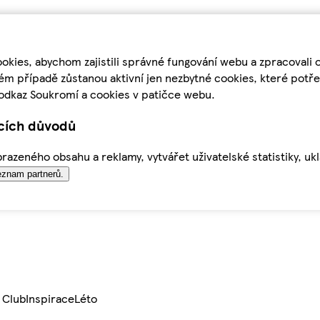
kies, abychom zajistili správné fungování webu a zpracovali 
ém případě zůstanou aktivní jen nezbytné cookies, které pot
odkaz Soukromí a cookies v patičce webu.
ících důvodů
azeného obsahu a reklamy, vytvářet uživatelské statistiky, uk
znam partnerů.
 Club
Inspirace
Léto