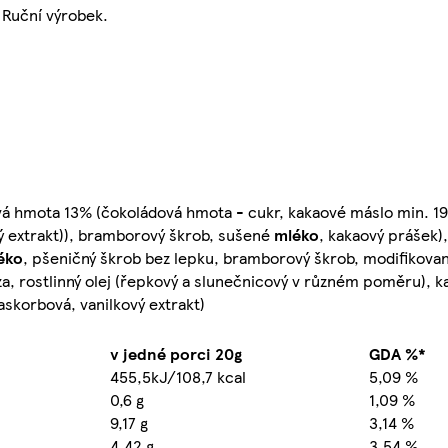
 Ruční výrobek.
ová hmota 13% (čokoládová hmota - cukr, kakaové máslo min. 1
vý extrakt)), bramborový škrob, sušené
mléko
, kakaový prášek)
éko
, pšeničný škrob bez lepku, bramborový škrob, modifikovan
, rostlinný olej (řepkový a slunečnicový v různém poměru), 
askorbová, vanilkový extrakt)
v jedné porci 20g
GDA %*
455,5kJ/108,7 kcal
5,09 %
0,6 g
1,09 %
9,17 g
3,14 %
4,42 g
3,54 %