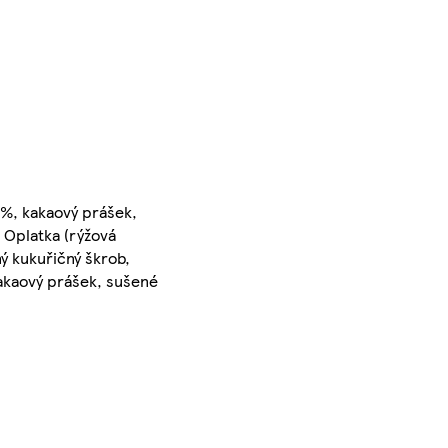
9%, kakaový prášek,
, Oplatka (rýžová
ý kukuřičný škrob,
kakaový prášek, sušené