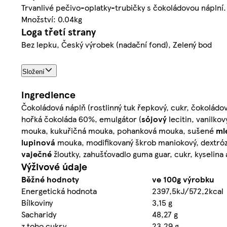
Trvanlivé pečivo-oplatky-trubičky s čokoládovou náplní.
Množství: 0.04kg
Loga třetí strany
Bez lepku, Český výrobek (nadační fond), Zelený bod
Složení
Ingredience
Čokoládová náplň (rostlinný tuk řepkový, cukr, čokolád
hořká čokoláda 60%, emulgátor (
sójový
lecitin, vanilko
mouka, kukuřičná mouka, pohanková mouka, sušené
ml
lupinová
mouka, modifikovaný škrob maniokový, dextróza
vaječné
žloutky, zahušťovadlo guma guar, cukr, kyselina 
Výživové údaje
Běžné hodnoty
ve 100g výrobku
Energetická hodnota
2397,5kJ/572,2kcal
Bílkoviny
3,15 g
Sacharidy
48,27 g
z toho cukry
23,29 g