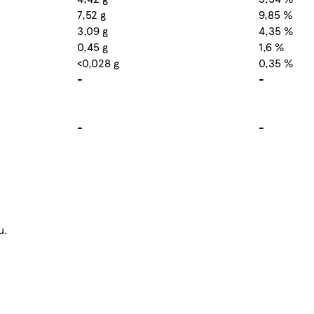
7,52 g
9,85 %
3,09 g
4,35 %
0,45 g
1,6 %
<0,028 g
0,35 %
-
-
-
-
u.