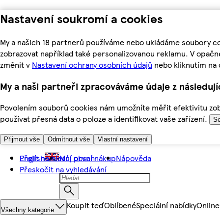
Nastavení soukromí a cookies
My a našich 18 partnerů používáme nebo ukládáme soubory coo
zobrazovat například také personalizovanou reklamu. V opačn
změnit v
Nastavení ochrany osobních údajů
nebo kliknutím na 
My a naši partneři zpracováváme údaje z následuj
Povolením souborů cookies nám umožníte měřit efektivitu zobr
používat přesná data o poloze a identifikovat vaše zařízení.
Se
Přijmout vše
Odmítnout vše
Vlastní nastavení
Přejít na hlavní obsah
English
Můj první nákup
Nápověda
Přeskočit na vyhledávání
Koupit teď
Oblíbené
Speciální nabídky
Online
Všechny kategorie