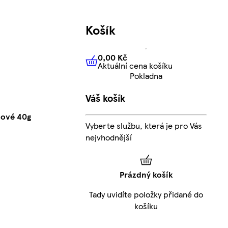
Košík
0,00 Kč
Aktuální cena košíku
0,00 Kč
Aktuální cena košíku
Pokladna
Váš košík
mové 40g
Vyberte službu, která je pro Vás
nejvhodnější
Prázdný košík
Tady uvidíte položky přidané do
košíku