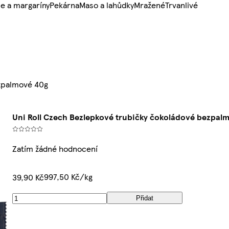
e a margaríny
Pekárna
Maso a lahůdky
Mražené
Trvanlivé
ezpalmové 40g
Uni Roll Czech Bezlepkové trubičky čokoládové bezpal
Zatím žádné hodnocení
997,50 Kč/kg
39,90 Kč
Přidat