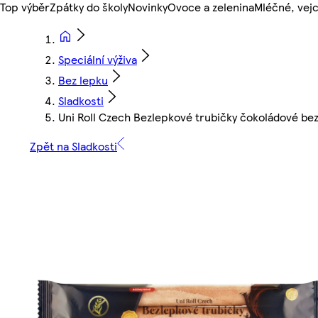
Top výběr
Zpátky do školy
Novinky
Ovoce a zelenina
Mléčné, vejc
Speciální výživa
Bez lepku
Sladkosti
Uni Roll Czech Bezlepkové trubičky čokoládové b
Zpět na Sladkosti