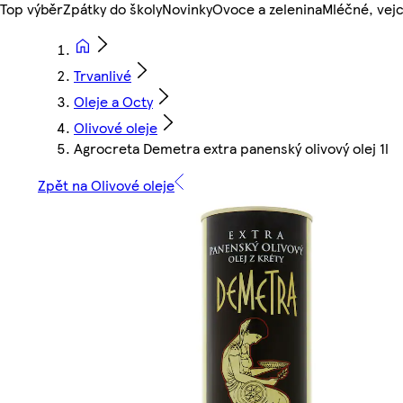
Top výběr
Zpátky do školy
Novinky
Ovoce a zelenina
Mléčné, vejc
Trvanlivé
Oleje a Octy
Olivové oleje
Agrocreta Demetra extra panenský olivový olej 1l
Zpět na Olivové oleje