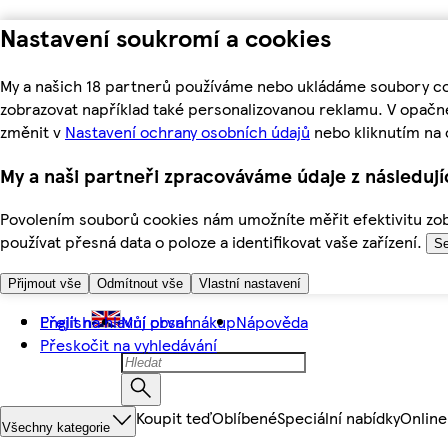
Nastavení soukromí a cookies
My a našich 18 partnerů používáme nebo ukládáme soubory coo
zobrazovat například také personalizovanou reklamu. V opačn
změnit v
Nastavení ochrany osobních údajů
nebo kliknutím na 
My a naši partneři zpracováváme údaje z následuj
Povolením souborů cookies nám umožníte měřit efektivitu zobr
používat přesná data o poloze a identifikovat vaše zařízení.
Se
Přijmout vše
Odmítnout vše
Vlastní nastavení
Přejít na hlavní obsah
English
Můj první nákup
Nápověda
Přeskočit na vyhledávání
Koupit teď
Oblíbené
Speciální nabídky
Online
Všechny kategorie