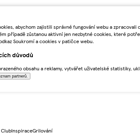
kies, abychom zajistili správné fungování webu a zpracovali 
ém případě zůstanou aktivní jen nezbytné cookies, které pot
odkaz Soukromí a cookies v patičce webu.
ících důvodů
azeného obsahu a reklamy, vytvářet uživatelské statistiky, uk
znam partnerů.
 Club
Inspirace
Grilování