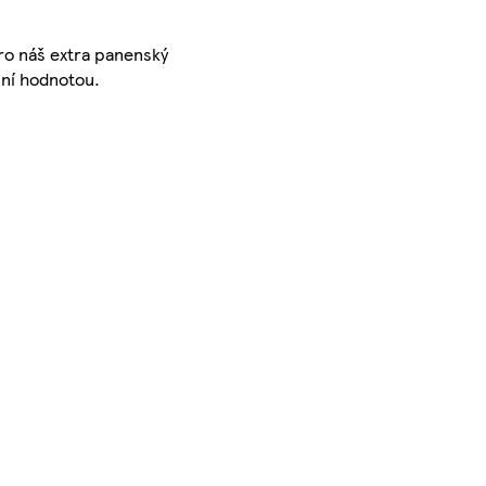
pro náš extra panenský
iční hodnotou.