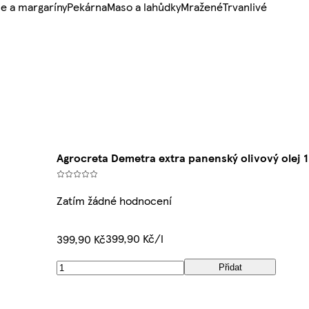
e a margaríny
Pekárna
Maso a lahůdky
Mražené
Trvanlivé
Agrocreta Demetra extra panenský olivový olej 1
Zatím žádné hodnocení
399,90 Kč/l
399,90 Kč
Přidat