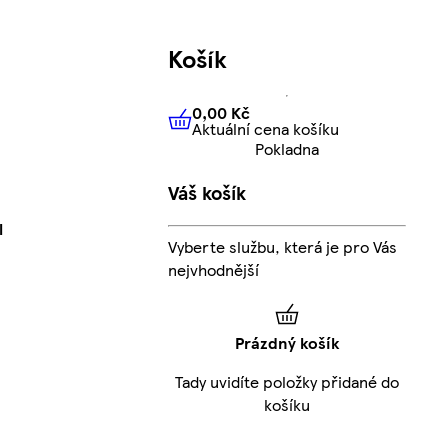
Košík
0,00 Kč
Aktuální cena košíku
0,00 Kč
Aktuální cena košíku
Pokladna
Váš košík
l
Vyberte službu, která je pro Vás
nejvhodnější
Prázdný košík
Tady uvidíte položky přidané do
košíku