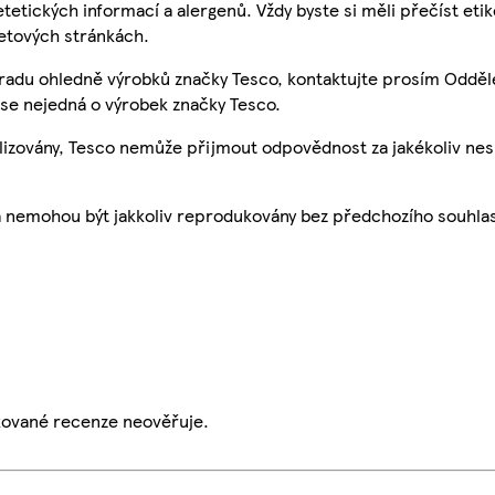
etetických informací a alergenů. Vždy byste si měli přečíst eti
etových stránkách.
 radu ohledně výrobků značky Tesco, kontaktujte prosím Odděl
se nejedná o výrobek značky Tesco.
ualizovány, Tesco nemůže přijmout odpovědnost za jakékoliv ne
a nemohou být jakkoliv reprodukovány bez předchozího souhla
ikované recenze neověřuje.