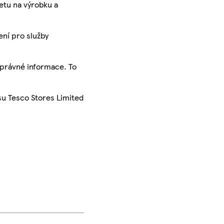
ketu na výrobku a
ení pro služby
správné informace. To
su Tesco Stores Limited