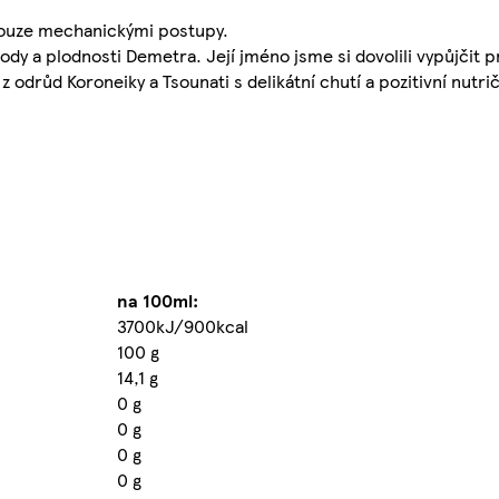
 pouze mechanickými postupy.
y a plodnosti Demetra. Její jméno jsme si dovolili vypůjčit 
 z odrůd Koroneiky a Tsounati s delikátní chutí a pozitivní nutr
na 100ml:
3700kJ/900kcal
100 g
14,1 g
0 g
0 g
0 g
0 g