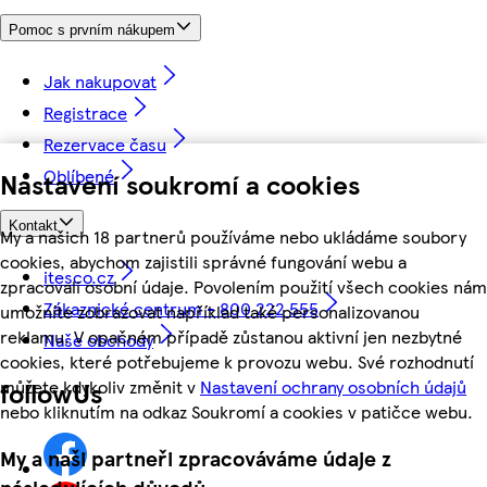
Pomoc s prvním nákupem
Jak nakupovat
Registrace
Rezervace času
Oblíbené
Nastavení soukromí a cookies
Kontakt
My a našich 18 partnerů používáme nebo ukládáme soubory
cookies, abychom zajistili správné fungování webu a
itesco.cz
zpracovali osobní údaje. Povolením použití všech cookies nám
Zákaznické centrum - 800 222 555
umožníte zobrazovat například také personalizovanou
reklamu. V opačném případě zůstanou aktivní jen nezbytné
Naše obchody
cookies, které potřebujeme k provozu webu. Své rozhodnutí
můžete kdykoliv změnit v
Nastavení ochrany osobních údajů
followUs
nebo kliknutím na odkaz Soukromí a cookies v patičce webu.
My a naši partneři zpracováváme údaje z