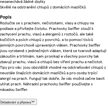
nezanechává žádné zbytky
Skvělé na odstranění chlupů z domácích mazlíčků
Popis
Rozlučte se s prachem, nečistotami, vlasy a chlupy na
podlaze a přivítejte čistotu. Prachovky Swiffer slouží k
zachycení prachu, vlasů a alergenů z roztočů, ale také
kočičích a psích chlupů z povrchů, a to pomocí tisíců
jemných povrchově upravených vláken. Prachovky Swiffer
jsou vyrobené z jedinečných vláken, která se tvarově adaptují
zákoutím a trhlinám, kam pronikají a všechny povrchy tak
zbavují prachu, vlasů a chlupů bez víření prachu a nečistot.
Tipy pro vás: jsou obzvláště vhodné na odstraňování chlupů z
neustále línajících domácích mazlíčků a pro osoby trpící
alergií na prach. Fungují tak dobře, že vás možná začne bavit
utírat prach. Náhradní prachovky Swiffer používejte s
násadou Swiffer.
Skladování a příprava