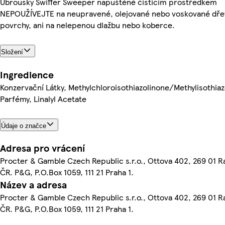
Ubrousky Swiffer Sweeper napuštěné čisticím prostředkem
NEPOUŽÍVEJTE na neupravené, olejované nebo voskované dř
povrchy, ani na nelepenou dlažbu nebo koberce.
Složení
Ingredience
Konzervační Látky, Methylchloroisothiazolinone/Methylisothiaz
Parfémy, Linalyl Acetate
Údaje o značce
Adresa pro vrácení
Procter & Gamble Czech Republic s.r.o., Ottova 402, 269 01 R
ČR. P&G, P.O.Box 1059, 111 21 Praha 1.
Název a adresa
Procter & Gamble Czech Republic s.r.o., Ottova 402, 269 01 R
ČR. P&G, P.O.Box 1059, 111 21 Praha 1.