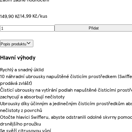
14,99 Kč/kus
149,90 Kč
Přidat
Popis produktu
Hlavní výhody
Rychlý a snadný úklid
10 náhradní ubrousky napuštěné čisticím prostředkem (Swiffe
prodává zvlášť)
Čisticí ubrousky na vytírání podlah napuštěné čisticími prost
zachycují a absorbují nečistoty
Ubrousky díky účinným a jedinečným čisticím prostředkům ab
nečistoty z povrchů
Otočte hlavici Swifferu, abyste odstranili odolné skvrny pomoc
drsnějšího proužku
Se svěží citrusovou vůní