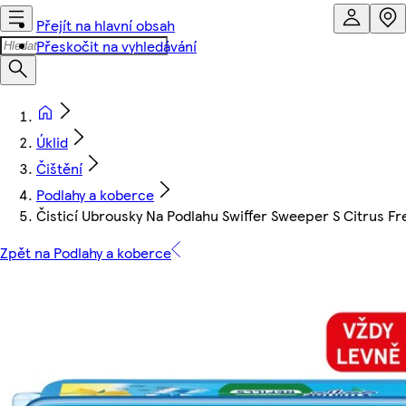
Přejít na hlavní obsah
Přeskočit na vyhledávání
Úklid
Čištění
Podlahy a koberce
Čisticí Ubrousky Na Podlahu Swiffer Sweeper S Citrus Fr
Zpět na Podlahy a koberce