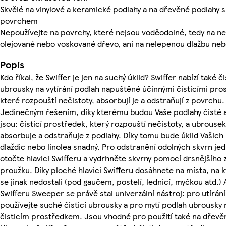
Skvělé na vinylové a keramické podlahy a na dřevěné podlahy
povrchem
Nepoužívejte na povrchy, které nejsou voděodolné, tedy na 
olejované nebo voskované dřevo, ani na nelepenou dlažbu ne
Popis
Kdo říkal, že Swiffer je jen na suchý úklid? Swiffer nabízí také či
ubrousky na vytírání podlah napuštěné účinnými čisticími pro
které rozpouští nečistoty, absorbují je a odstraňují z povrchu.
Jedinečným řešením, díky kterému budou Vaše podlahy čisté 
jsou: čisticí prostředek, který rozpouští nečistoty, a ubrousek
absorbuje a odstraňuje z podlahy. Díky tomu bude úklid Vašich
dlaždic nebo linolea snadný. Pro odstranění odolných skvrn j
otočte hlavici Swifferu a vydrhněte skvrny pomocí drsnějšího
proužku. Díky ploché hlavici Swifferu dosáhnete na místa, na k
se jinak nedostali (pod gaučem, postelí, lednicí, myčkou atd.) 
Swifferu Sweeper se právě stal univerzální nástroj: pro utírán
používejte suché čisticí ubrousky a pro mytí podlah ubrousky
čisticím prostředkem. Jsou vhodné pro použití také na dřevě