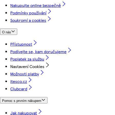
Nakupujte online bezpečně
Podmínky používání
Soukromí a cookies
O nás
Přístupnost
Podívejte se, kam doručujeme
Poplatek za službu
Nastavení Cookies
Možnosti platby
itesco.cz
Clubcard
Pomoc s prvním nákupem
Jak nakupovat