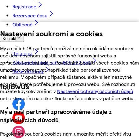
Registrace
Rezervace času
Oblíbené
Nastavení soukromí a cookies
Kontakt
My a našich 18 partnerů používáme nebo ukládáme soubory
itesco.cz
cookies, abychom zajistili správné fungování webu a
Zákaznické centrum - 800 222 555
zpracovali osobní údaje. Povolením použití všech cookies nám
umožníte zobrazovat například také personalizovanou
Naše obchody
reklamu. V opačném případě zůstanou aktivní jen nezbytné
cookies, které potřebujeme k provozu webu. Své rozhodnutí
followUs
můžete kdykoliv změnit v
Nastavení ochrany osobních údajů
nebo kliknutím na odkaz Soukromí a cookies v patičce webu.
My a naši partneři zpracováváme údaje z
následujících důvodů
Povolením souborů cookies nám umožníte měřit efektivitu