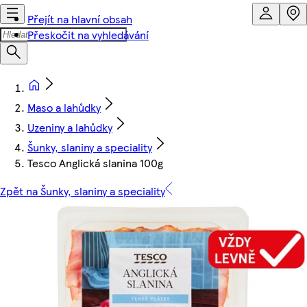
Přejít na hlavní obsah
Přeskočit na vyhledávání
Maso a lahůdky
Uzeniny a lahůdky
Šunky, slaniny a speciality
Tesco Anglická slanina 100g
Zpět na Šunky, slaniny a speciality