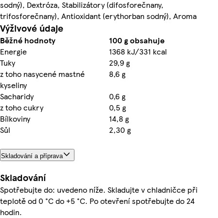
sodný), Dextróza, Stabilizátory (difosforečnany,
trifosforečnany), Antioxidant (erythorban sodný), Aroma
Výživové údaje
Běžné hodnoty
100 g obsahuje
Energie
1368 kJ/331 kcal
Tuky
29,9 g
z toho nasycené mastné
8,6 g
kyseliny
Sacharidy
0,6 g
z toho cukry
0,5 g
Bílkoviny
14,8 g
Sůl
2,30 g
Skladování a příprava
Skladování
Spotřebujte do: uvedeno níže. Skladujte v chladničce při
teplotě od 0 °C do +5 °C. Po otevření spotřebujte do 24
hodin.