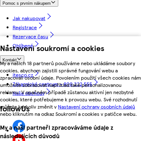
Pomoc s prvním nákupem
Jak nakupovat
Registrace
Rezervace času
Oblíbené
Nastavení soukromí a cookies
Kontakt
My a našich 18 partnerů používáme nebo ukládáme soubory
cookies, abychom zajistili správné fungování webu a
itesco.cz
zpracovali osobní údaje. Povolením použití všech cookies nám
Zákaznické centrum - 800 222 555
umožníte zobrazovat například také personalizovanou
reklamu. V opačném případě zůstanou aktivní jen nezbytné
Naše obchody
cookies, které potřebujeme k provozu webu. Své rozhodnutí
můžete kdykoliv změnit v
Nastavení ochrany osobních údajů
followUs
nebo kliknutím na odkaz Soukromí a cookies v patičce webu.
My a naši partneři zpracováváme údaje z
následujících důvodů