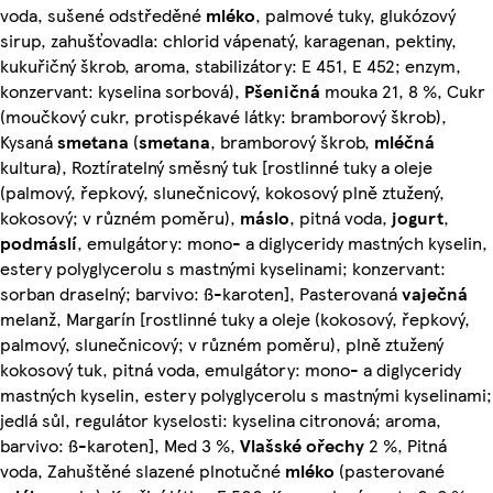
voda, sušené odstředěné
mléko
, palmové tuky, glukózový
sirup, zahušťovadla: chlorid vápenatý, karagenan, pektiny,
kukuřičný škrob, aroma, stabilizátory: E 451, E 452; enzym,
konzervant: kyselina sorbová),
Pšeničná
mouka 21, 8 %, Cukr
(moučkový cukr, protispékavé látky: bramborový škrob),
Kysaná
smetana
(
smetana
, bramborový škrob,
mléčná
kultura), Roztíratelný směsný tuk [rostlinné tuky a oleje
(palmový, řepkový, slunečnicový, kokosový plně ztužený,
kokosový; v různém poměru),
máslo
, pitná voda,
jogurt
,
podmáslí
, emulgátory: mono- a diglyceridy mastných kyselin,
estery polyglycerolu s mastnými kyselinami; konzervant:
sorban draselný; barvivo: ß-karoten], Pasterovaná
vaječná
melanž, Margarín [rostlinné tuky a oleje (kokosový, řepkový,
palmový, slunečnicový; v různém poměru), plně ztužený
kokosový tuk, pitná voda, emulgátory: mono- a diglyceridy
mastných kyselin, estery polyglycerolu s mastnými kyselinami;
jedlá sůl, regulátor kyselosti: kyselina citronová; aroma,
barvivo: ß-karoten], Med 3 %,
Vlašské ořechy
2 %, Pitná
voda, Zahuštěné slazené plnotučné
mléko
(pasterované