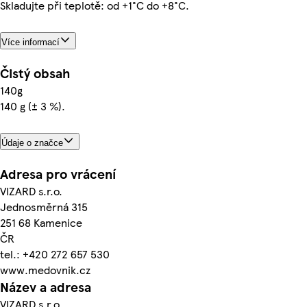
Skladujte při teplotě: od +1°C do +8°C.
Více informací
Čistý obsah
140g
140 g (± 3 %).
Údaje o značce
Adresa pro vrácení
VIZARD s.r.o.
Jednosměrná 315
251 68 Kamenice
ČR
tel.: +420 272 657 530
www.medovnik.cz
Název a adresa
VIZARD s.r.o.