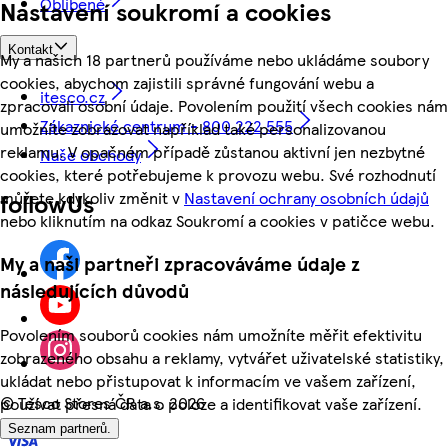
Oblíbené
Nastavení soukromí a cookies
Kontakt
My a našich 18 partnerů používáme nebo ukládáme soubory
cookies, abychom zajistili správné fungování webu a
itesco.cz
zpracovali osobní údaje. Povolením použití všech cookies nám
Zákaznické centrum - 800 222 555
umožníte zobrazovat například také personalizovanou
reklamu. V opačném případě zůstanou aktivní jen nezbytné
Naše obchody
cookies, které potřebujeme k provozu webu. Své rozhodnutí
můžete kdykoliv změnit v
Nastavení ochrany osobních údajů
followUs
nebo kliknutím na odkaz Soukromí a cookies v patičce webu.
My a naši partneři zpracováváme údaje z
následujících důvodů
Povolením souborů cookies nám umožníte měřit efektivitu
zobrazeného obsahu a reklamy, vytvářet uživatelské statistiky,
ukládat nebo přistupovat k informacím ve vašem zařízení,
©
Tesco Stores ČR a.s. 2026
používat přesná data o poloze a identifikovat vaše zařízení.
Seznam partnerů.