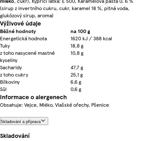
mléko
, cukr), Kypřicí látka: E 500, Karamelová pasta 0, 6 %
(sirup z invertního cukru, cukr, karamel 18 %, pitná voda,
glukózový sirup, aroma)
Výživové údaje
Běžné hodnoty
na 100 g
Energetická hodnota
1620 kJ / 388 kcal
Tuky
18,8 g
z toho nasycené mastné
10,8 g
kyseliny
Sacharidy
47,7 g
z toho cukry
25,1 g
Bílkoviny
6,6 g
Sůl
0,6 g
Informace o alergenech
Obsahuje: Vejce, Mléko, Vlašské ořechy, Pšenice
Skladování a příprava
Skladování