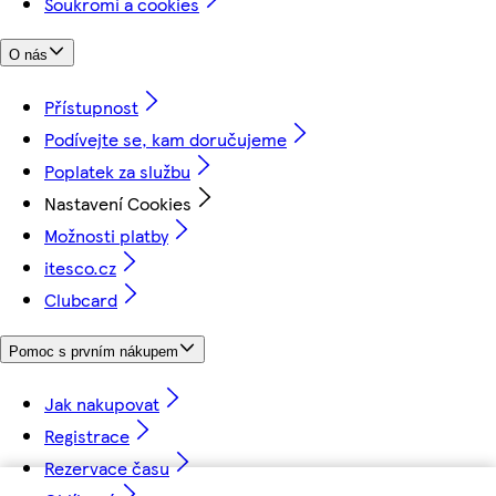
Soukromí a cookies
O nás
Přístupnost
Podívejte se, kam doručujeme
Poplatek za službu
Nastavení Cookies
Možnosti platby
itesco.cz
Clubcard
Pomoc s prvním nákupem
Jak nakupovat
Registrace
Rezervace času